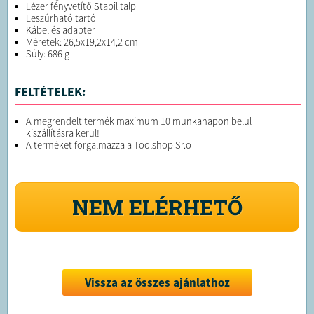
Lézer fényvetítő Stabil talp
Leszúrható tartó
Kábel és adapter
Méretek: 26,5x19,2x14,2 cm
Súly: 686 g
FELTÉTELEK:
A megrendelt termék maximum 10 munkanapon belül
kiszállításra kerül!
A terméket forgalmazza a Toolshop Sr.o
NEM ELÉRHETŐ
Vissza az összes ajánlathoz