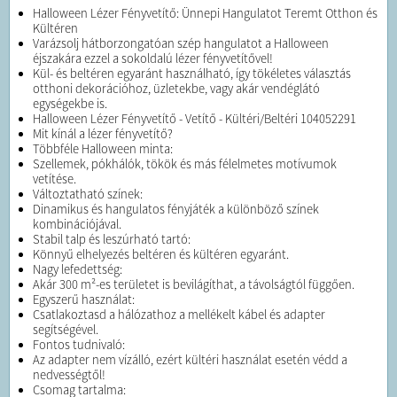
Halloween Lézer Fényvetítő: Ünnepi Hangulatot Teremt Otthon és
Kültéren
Varázsolj hátborzongatóan szép hangulatot a Halloween
éjszakára ezzel a sokoldalú lézer fényvetítővel!
Kül- és beltéren egyaránt használható, így tökéletes választás
otthoni dekorációhoz, üzletekbe, vagy akár vendéglátó
egységekbe is.
Halloween Lézer Fényvetítő - Vetítő - Kültéri/Beltéri 104052291
Mit kínál a lézer fényvetítő?
Többféle Halloween minta:
Szellemek, pókhálók, tökök és más félelmetes motívumok
vetítése.
Változtatható színek:
Dinamikus és hangulatos fényjáték a különböző színek
kombinációjával.
Stabil talp és leszúrható tartó:
Könnyű elhelyezés beltéren és kültéren egyaránt.
Nagy lefedettség:
Akár 300 m²-es területet is bevilágíthat, a távolságtól függően.
Egyszerű használat:
Csatlakoztasd a hálózathoz a mellékelt kábel és adapter
segítségével.
Fontos tudnivaló:
Az adapter nem vízálló, ezért kültéri használat esetén védd a
nedvességtől!
Csomag tartalma: