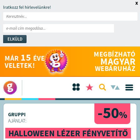
x
Iratkozz fel hírlevelünkre!
ELKÜLD
MEGBÍZHATÓ
15
MÁR
ÉVE
MAGYAR
VELETEK!
WEBÁRUHÁZ
-50
%
GRUPPI
AJÁNLAT:
HALLOWEEN LÉZER FÉNYVETÍTŐ