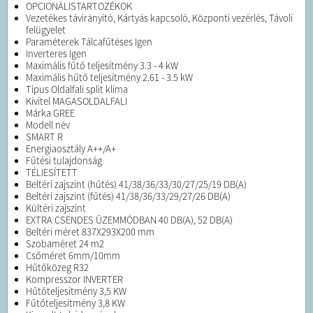
OPCIONÁLISTARTOZÉKOK
Vezetékes távirányító, Kártyás kapcsoló, Központi vezérlés, Távoli
felügyelet
Paraméterek Tálcafűtéses Igen
Inverteres Igen
Maximális fűtő teljesítmény 3.3 - 4 kW
Maximális hűtő teljesítmény 2.61 - 3.5 kW
Típus Oldalfali split klíma
Kivitel MAGASOLDALFALI
Márka GREE
Modell név
SMART R
Energiaosztály A++/A+
Fűtési tulajdonság
TÉLIESÍTETT
Beltéri zajszint (hűtés) 41/38/36/33/30/27/25/19 DB(A)
Beltéri zajszint (fűtés) 41/38/36/33/29/27/26 DB(A)
Kültéri zajszint
EXTRA CSENDES ÜZEMMÓDBAN 40 DB(A), 52 DB(A)
Beltéri méret 837X293X200 mm
Szobaméret 24 m2
Csőméret 6mm/10mm
Hűtőközeg R32
Kompresszor INVERTER
Hűtőteljesítmény 3,5 KW
Fűtőteljesítmény 3,8 KW