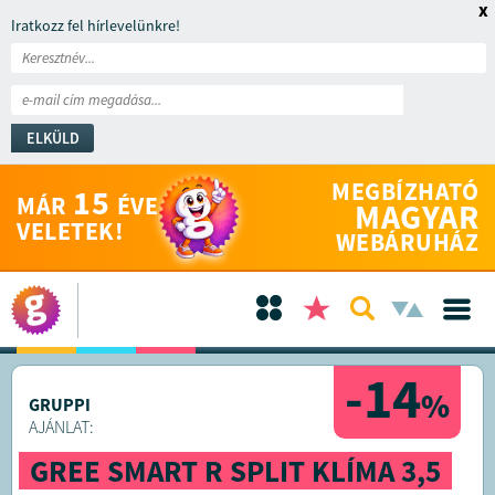
x
Iratkozz fel hírlevelünkre!
ELKÜLD
MEGBÍZHATÓ
15
MÁR
ÉVE
MAGYAR
VELETEK!
WEBÁRUHÁZ
-14
%
GRUPPI
AJÁNLAT:
GREE SMART R SPLIT KLÍMA 3,5