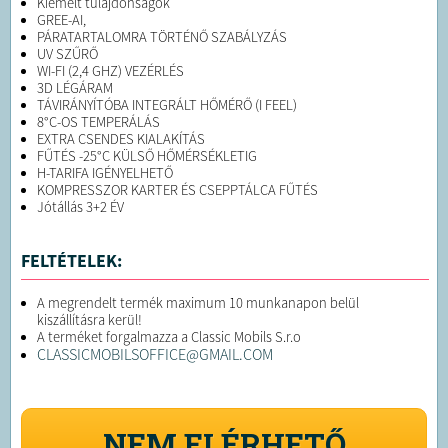
Kiemelt tulajdonságok
GREE-AI,
PÁRATARTALOMRA TÖRTÉNŐ SZABÁLYZÁS
UV SZŰRŐ
WI-FI (2,4 GHZ) VEZÉRLÉS
3D LÉGÁRAM
TÁVIRÁNYÍTÓBA INTEGRÁLT HŐMÉRŐ (I FEEL)
8°C-OS TEMPERÁLÁS
EXTRA CSENDES KIALAKÍTÁS
FŰTÉS -25°C KÜLSŐ HŐMÉRSÉKLETIG
H-TARIFA IGÉNYELHETŐ
KOMPRESSZOR KARTER ÉS CSEPPTÁLCA FŰTÉS
Jótállás 3+2 ÉV
FELTÉTELEK:
A megrendelt termék maximum 10 munkanapon belül
kiszállításra kerül!
A terméket forgalmazza a Classic Mobils S.r.o
CLASSICMOBILSOFFICE@GMAIL.COM
NEM ELÉRHETŐ