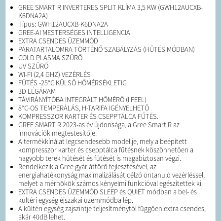
GREE SMART R INVERTERES SPLIT KLÍMA 3,5 KW (GWH12AUCXB-
K6DNA2A)
Típus: GWH12AUCXB-K6DNA2A
GREE-AI MESTERSÉGES INTELLIGENCIA
EXTRA CSENDES ÜZEMMÓD
PÁRATARTALOMRA TÖRTÉNŐ SZABÁLYZÁS (HŰTÉS MÓDBAN)
COLD PLASMA SZŰRŐ
UV SZŰRŐ
WI-FI (2,4 GHZ) VEZÉRLÉS
FŰTÉS -25°C KÜLSŐ HŐMÉRSÉKLETIG
3D LÉGÁRAM
TÁVIRÁNYÍTÓBA INTEGRÁLT HŐMÉRŐ (I FEEL)
8°C-OS TEMPERÁLÁS, H-TARIFA IGÉNYELHETŐ
KOMPRESSZOR KARTER ÉS CSEPPTÁLCA FŰTÉS.
GREE SMART R 2023-as év újdonsága, a Gree Smart R az
innovációk megtestesítője.
A termékkínálat legcsendesebb modellje, mely a beépített
kompresszor karter és csepptálca fűtésnek köszönhetően a
nagyobb terek hűtését és fűtését is magabiztosan végzi.
Rendelkezik a Gree gyár áttörő fejlesztésével, az
energiahatékonyság maximalizálását célzó öntanuló vezérléssel,
melyet a mérnökök számos kényelmi funkcióval egészítettek ki.
EXTRA CSENDES ÜZEMMÓD SLEEP és QUIET módban a bel- és
kültéri egység éjszakai üzemmódba lép.
A kültéri egység zajszintje teljesítménytől függően extra csendes,
akár 40dB lehet.