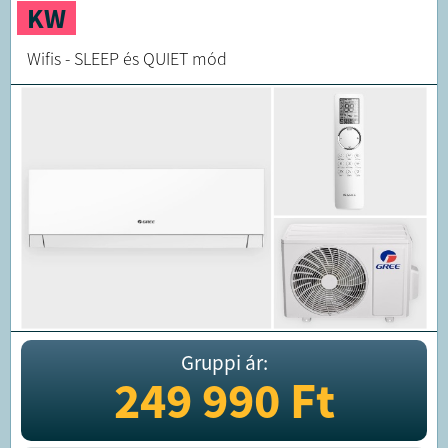
KW
Wifis - SLEEP és QUIET mód
Gruppi ár:
249 990
Ft