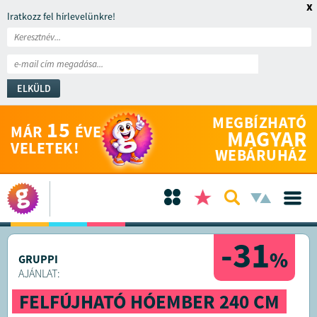
x
Iratkozz fel hírlevelünkre!
ELKÜLD
MEGBÍZHATÓ
15
MÁR
ÉVE
MAGYAR
VELETEK!
WEBÁRUHÁZ
-31
%
GRUPPI
AJÁNLAT:
FELFÚJHATÓ HÓEMBER 240 CM