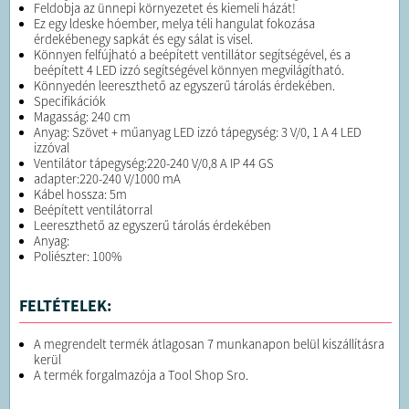
Feldobja az ünnepi környezetet és kiemeli házát!
Ez egy ldeske hóember, melya téli hangulat fokozása
érdekébenegy sapkát és egy sálat is visel.
Könnyen felfújható a beépített ventillátor segítségével, és a
beépített 4 LED izzó segítségével könnyen megvilágítható.
Könnyedén leereszthető az egyszerű tárolás érdekében.
Specifikációk
Magasság: 240 cm
Anyag: Szövet + műanyag LED izzó tápegység: 3 V/0, 1 A 4 LED
izzóval
Ventilátor tápegység:220-240 V/0,8 A IP 44 GS
adapter:220-240 V/1000 mA
Kábel hossza: 5m
Beépített ventilátorral
Leereszthető az egyszerű tárolás érdekében
Anyag:
Poliészter: 100%
FELTÉTELEK:
A megrendelt termék átlagosan 7 munkanapon belül kiszállításra
kerül
A termék forgalmazója a Tool Shop Sro.