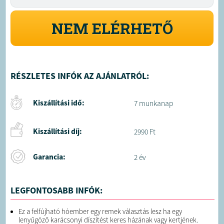
NEM ELÉRHETŐ
RÉSZLETES INFÓK AZ AJÁNLATRÓL:
Kiszállítási idő:
7 munkanap
Kiszállítási díj:
2990 Ft
Garancia:
2 év
LEGFONTOSABB INFÓK:
Ez a felfújható hóember egy remek választás lesz ha egy
lenyűgöző karácsonyi díszítést keres házának vagy kertjének.