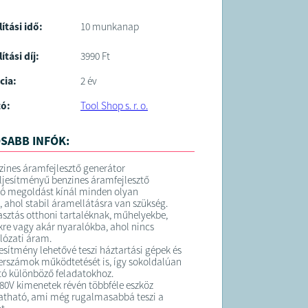
lítási idő:
10 munkanap
ítási díj:
3990 Ft
cia:
2 év
tó:
Tool Shop s. r. o.
SABB INFÓK:
ines áramfejlesztő generátor
ljesítményű benzines áramfejlesztő
ó megoldást kínál minden olyan
, ahol stabil áramellátásra van szükség.
lasztás otthoni tartaléknak, műhelyekbe,
kre vagy akár nyaralókba, ahol nincs
lózati áram.
jesítmény lehetővé teszi háztartási gépek és
erszámok működtetését is, így sokoldalúan
ó különböző feladatokhoz.
380V kimenetek révén többféle eszköz
atható, ami még rugalmasabbá teszi a