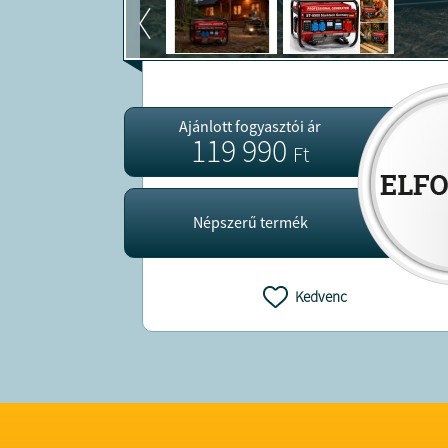
Ajánlott fogyasztói ár
119 990
Ft
Népszerű termék
Kedvenc