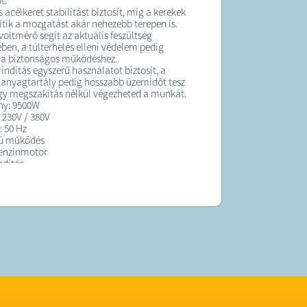
t.
 acélkeret stabilitást biztosít, míg a kerekek
ik a mozgatást akár nehezebb terepen is.
 voltmérő segít az aktuális feszültség
ében, a túlterhelés elleni védelem pedig
 a biztonságos működéshez.
indítás egyszerű használatot biztosít, a
anyagtartály pedig hosszabb üzemidőt tesz
így megszakítás nélkül végezheted a munkát.
ny: 9500W
 230V / 380V
: 50 Hz
isú működés
enzinmotor
ndítás
voltmérő
s elleni védelem
acél váz
 könnyű mozgatáshoz
 38 kg
K:
t átlagosan 10 munkanapon belül
!