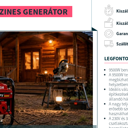
NZINES GENERÁTOR
Kiszál
Kiszáll
Garan
Szállí
LEGFONTO
9500W benz
A 9500W te
megbízhat
helyzetben
Ideális vá
építkezése
állandó há
A nagy tel
erősebb sz
használhat
A 230V és 
csatlakozt