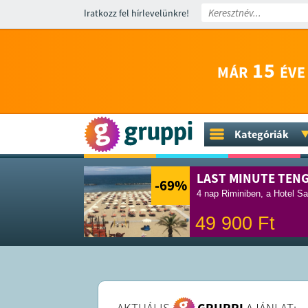
Iratkozz fel hírlevelünkre!
15
MÁR
ÉVE
Kategóriák
LAST MINUTE TEN
-69
%
4 nap Riminiben, a Hotel Sa
49 900
Ft