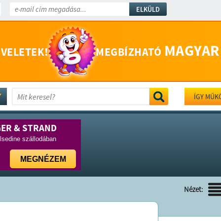
ELKÜLD
MAGYAR
 VELETEK!
MEGBÍZHATÓ
ÍGY MŰK
GER & STRAND
lsedine szállodában
MEGNÉZEM
Nézet: