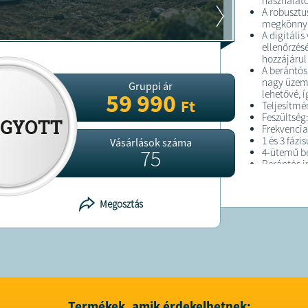
használato
A robusztus
megkönnyít
A digitális
ellenőrzés
hozzájárul
A berántós 
nagy üzem
Gruppi ár
lehetővé, 
59 990
Ft
Teljesítmé
Feszültség:
Frekvencia
1 és 3 fáz
Vásárlások száma
75
4-ütemű b
Berántós i
Digitális 
Túlterhelé
Robusztus 
Megosztás
Kerekek a
Tömeg: kb.
FELTÉTELE
A terméke
kiszállítjuk
Termékek, amik érdekelhetnek: