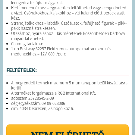
leengedi a felfújható ágyakat.
Kerti medencékhez – egyszerűen feltöltheted vagy leengedheted
a vizet. Csónakokhoz, kajakokhoz – vízi kaland előtt percek alatt
kész.
Strandjátékokhoz – labdák, úszóállatok, felfújható figurák – pikk-
pakk használatra készen. ️
Utazáshoz, nyaraláshoz – kis méretének köszönhetően bárhová
magaddal viheted.
Csomag tartalma:
1 db Bestway 62257 Elektromos pumpa matracokhoz és
medencékhez – 12V, 680 l/perc
FELTÉTELEK:
A megrendelt termék maximum 5 munkanapon belül kiszállításra
kerül!
A terméket forgalmazza a RGB International Kft.
adószám:25728545-2-09
cégjegyzékszám: 09-09-028086
cím: 4034 Debrecen, Zsibogó köz 6.