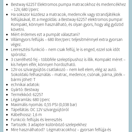
Bestway 62257 Elektromos pumpa matracokhoz és medencékhez
– 12V, 680 l/perc
Ha sokszor küzdesz a matracok, medencék vagy strandjátékok
felfújásával, itt a megoldás: a Bestway 62257 elektromos pumpa!
Kompakt, könnyen használható, és olyan gyors, hogy alig győzöd
követni.
Miért érdemes ezt a pumpát választani?
Villámgyors felfújás – 680 liter/perc teljesítménnyel extra gyorsan
végez.
Leeresztési funkció – nem csak felfúj, le is enged, ezzel sok időt
spórolsz.
3 cserélhető fej – többféle szeleptípushoz is illik. Kompakt méret –
kis helyen elfér, könnyen hordozható.
12V-os szivargyújtós csatlakozó – nem kell elem, elég az autó. ️
Sokoldalú felhasználás – matrac, medence, csónak, párna, játék –
bármi jöhet! T
echnikai adatok:
Gyártó: Bestway
Termékkód: 62257
Légáramlás: 680 l/perc
Maximális nyomás: 0,55 PSI (0,038 bar)
Tápellátás: DC 12V szivargyújtóról
Kábelhossz: 1,6 m
Funkció: felfújás és leeresztés
Tartozék: 3 adapter különböző szelepekhez
Mire használhatod? ️ Légmatracokhoz – gyorsan felfújja és