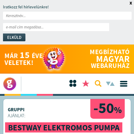
x
Iratkozz fel hírlevelünkre!
ELKÜLD
MEGBÍZHATÓ
15
MÁR
ÉVE
MAGYAR
VELETEK!
WEBÁRUHÁZ
-50
%
GRUPPI
AJÁNLAT:
BESTWAY ELEKTROMOS PUMPA