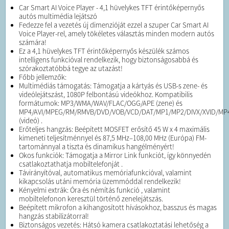
Car Smart AI Voice Player - 4,1 hüvelykes TFT érintőképernyős
autós multimédia lejátszó
Fedezze fel a vezetés új dimenzióját ezzel a szuper Car Smart AI
Voice Player-rel, amely tökéletes választás minden modern autós
számára!
Ez a 4,1 hüvelykes TFT érintőképernyős készülék számos
intelligens funkcióval rendelkezik, hogy biztonságosabbá és
szórakoztatóbbá tegye az utazást!
Főbb jellemzők:
Multimédiás támogatás: Támogatja a kártyás és USB-s zene- és
videólejátszást, 1080P felbontású videókhoz. Kompatibilis
formátumok: MP3/WMA/WAV/FLAC/OGG/APE (zene) és
MP4/AVI/MPEG/RM/RMVB/DVD/VOB/VCD/DAT/MP1/MP2/DIVX/XVID/MP4
(videó) .
Erőteljes hangzás: Beépített MOSFET erősítő 45 W x 4 maximális
kimeneti teljesítménnyel és 87,5 MHz–108,00 MHz (Európa) FM-
tartománnyal a tiszta és dinamikus hangélményért!
Okos funkciók: Támogatja a Mirror Link funkciót, így könnyedén
csatlakoztathatja mobiltelefonját .
Távirányítóval, automatikus memóriafunkcióval, valamint
kikapcsolás utáni memória üzemmóddal rendelkezik!
Kényelmi extrák: Óra és némítás funkció , valamint
mobiltelefonon keresztül történő zenelejátszás.
Beépített mikrofon a kihangosított hívásokhoz, basszus és magas
hangzás stabilizátorral!
Biztonságos vezetés: Hátsó kamera csatlakoztatási lehetőség a