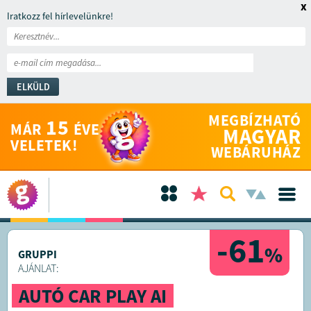
x
Iratkozz fel hírlevelünkre!
ELKÜLD
MEGBÍZHATÓ
15
MÁR
ÉVE
MAGYAR
VELETEK!
WEBÁRUHÁZ
-61
%
GRUPPI
AJÁNLAT:
AUTÓ CAR PLAY AI