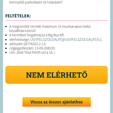
könnyebb parkolásért és tolatásért!
FELTÉTELEK:
A megrendelt termék maximum 10 munkanapon belül
kiszállításra kerül!
A terméket forgalmazza a Big Buy Kft.
UGYFELSZOLGALAT@UGYFELSZOLGALAT.EU;
elérhetősége:
adószám:26774202-2-13;
cégjegyzékszám: 13-09-208535;
cím: 2636 Tésa Petőfi utca 16. )
NEM ELÉRHETŐ
Vissza az összes ajánlathoz