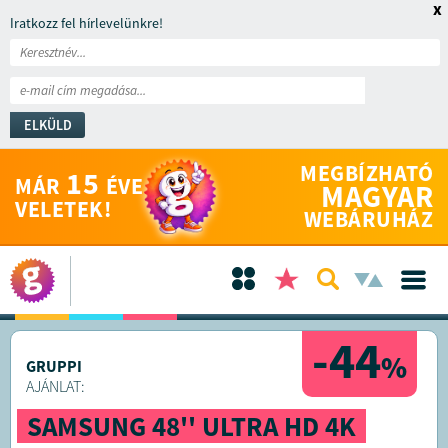
x
Iratkozz fel hírlevelünkre!
ELKÜLD
MEGBÍZHATÓ
15
MÁR
ÉVE
MAGYAR
VELETEK!
WEBÁRUHÁZ
-44
%
GRUPPI
AJÁNLAT:
SAMSUNG 48'' ULTRA HD 4K