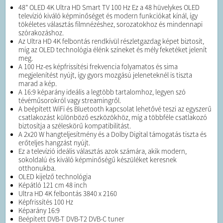
48” OLED 4K Ultra HD Smart TV 100 Hz Ez a 48 hüvelykes OLED
televízió kiváló képminőséget és modern funkciókat kínál, így
tökéletes választás filmnézéshez, sorozatokhoz és mindennapi
szórakozáshoz.
Az Ultra HD 4K felbontás rendkívül részletgazdag képet biztosít,
míg az OLED technológia élénk színeket és mély feketéket jelenít
meg.
A 100 Hz-es képfrissítési frekvencia folyamatos és sima
megjelenítést nyújt, így gyors mozgású jeleneteknél is tiszta
marad a kép.
A 16:9 képarány ideális a legtöbb tartalomhoz, legyen szó
tévéműsorokról vagy streamingről.
A beépített WiFi és Bluetooth kapcsolat lehetővé teszi az egyszerű
csatlakozást különböző eszközökhöz, míg a többféle csatlakozó
biztosítja a széleskörű kompatibilitást.
A 2x20 W hangteljesítmény és a Dolby Digital támogatás tiszta és
erőteljes hangzást nyújt.
Ez a televízió ideális választás azok számára, akik modern,
sokoldalú és kiváló képminőségű készüléket keresnek
otthonukba.
OLED kijelző technológia
Képátló 121 cm 48 inch
Ultra HD 4K felbontás 3840 x 2160
Képfrissítés 100 Hz
Képarány 16:9
Beépített DVB-T DVB-T2 DVB-C tuner