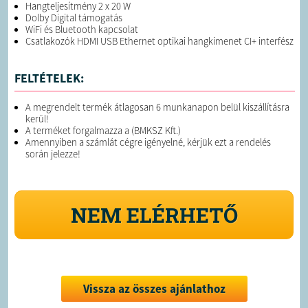
Hangteljesítmény 2 x 20 W
Dolby Digital támogatás
WiFi és Bluetooth kapcsolat
Csatlakozók HDMI USB Ethernet optikai hangkimenet CI+ interfész
FELTÉTELEK:
A megrendelt termék átlagosan 6 munkanapon belül kiszállításra
kerül!
A terméket forgalmazza a (BMKSZ Kft.)
Amennyiben a számlát cégre igényelné, kérjük ezt a rendelés
során jelezze!
NEM ELÉRHETŐ
Vissza az összes ajánlathoz