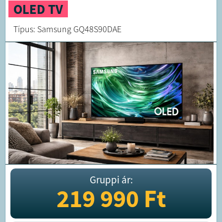
OLED TV
Típus: Samsung GQ48S90DAE
Gruppi ár:
219 990
Ft