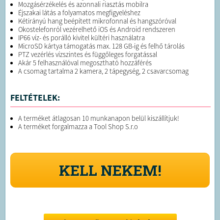
Mozgásérzékelés és azonnali riasztás mobilra
Éjszakai látás a folyamatos megfigyeléshez
Kétirányú hang beépített mikrofonnal és hangszóróval
Okostelefonról vezérelhető iOS és Android rendszeren
IP66 víz- és porálló kivitel kültéri használatra
MicroSD kártya támogatás max. 128 GB-ig és felhő tárolás
PTZ vezérlés vízszintes és függőleges forgatással
Akár 5 felhasználóval megosztható hozzáférés
A csomag tartalma 2 kamera, 2 tápegység, 2 csavarcsomag
FELTÉTELEK:
A terméket átlagosan 10 munkanapon belül kiszállítjuk!
A terméket forgalmazza a Tool Shop S.r.o
KELL NEKEM!