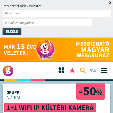
x
Iratkozz fel hírlevelünkre!
ELKÜLD
MEGBÍZHATÓ
15
MÁR
ÉVE
MAGYAR
VELETEK!
WEBÁRUHÁZ
-50
%
GRUPPI
AJÁNLAT:
1+1 WIFI IP KÜLTÉRI KAMERA