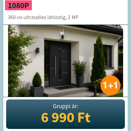
1080P
360-os ultraszéles látószög, 2 MP
Gruppi ár:
6 990
Ft