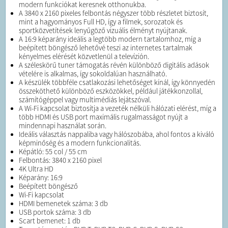
modern funkciókat keresnek otthonukba.
A 3840 x 2160 pixeles felbontás négyszer több részletet biztosít,
mint a hagyományos Full HD, így a filmek, sorozatok és
sportközvetítések lenyűgöző vizuális élményt nyújtanak.
A 16:9 képarány ideális a legtöbb modern tartalomhoz, míg a
beépített böngésző lehetővé teszi az internetes tartalmak
kényelmes elérését közvetlenül a televízión.
A széleskörű tuner támogatás révén különböző digitális adások
vételére is alkalmas, így sokoldalúan használható.
A készülék többféle csatlakozási lehetőséget kínál, így könnyedén
összeköthető különböző eszközökkel, például játékkonzollal,
számítógéppel vagy multimédiás lejátszóval.
A Wi-Fi kapcsolat biztosítja a vezeték nélküli hálózati elérést, míg a
több HDMI és USB port maximális rugalmasságot nyújt a
mindennapi használat során.
Ideális választás nappaliba vagy hálószobába, ahol fontos a kiváló
képminőség és a modern funkcionalitás.
Képátló: 55 col / 55 cm
Felbontás: 3840 x 2160 pixel
4K Ultra HD
Képarány: 16:9
Beépített böngésző
Wi-Fi kapcsolat
HDMI bemenetek száma: 3 db
USB portok száma: 3 db
Scart bemenet: 1 db