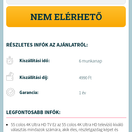
NEM ELÉRHETŐ
RÉSZLETES INFÓK AZ AJÁNLATRÓL:
Kiszállítási idő:
6 munkanap
Kiszállítási díj:
4990 Ft
Garancia:
1 év
LEGFONTOSABB INFÓK:
55 colos 4K Ultra HD TV Ez az 55 colos 4K Ultra HD televízió kiváló
választás mindazok számára, akik éles, részletgazdag képet és