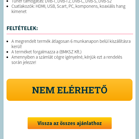
Tuner támogatás: DVB-T, DVB-T2, DVB-C, DVB-S, DVB-S2
Csatlakozók: HDMI, USB, Scart, PC, komponens, koaxiális hang
kimenet
FELTÉTELEK:
A megrendelt termék átlagosan 6 munkanapon belül kiszállításra
kerül!
A terméket forgalmazza a (BMKSZ Kft.)
Amennyiben a számlát cégre igényelné, kérjük ezt a rendelés
során jelezze!
NEM ELÉRHETŐ
Vissza az összes ajánlathoz