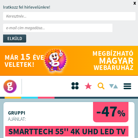
x
Iratkozz fel hírlevelünkre!
ELKÜLD
MEGBÍZHATÓ
15
MÁR
ÉVE
MAGYAR
VELETEK!
WEBÁRUHÁZ
-47
%
GRUPPI
AJÁNLAT:
SMARTTECH 55'' 4K UHD LED TV