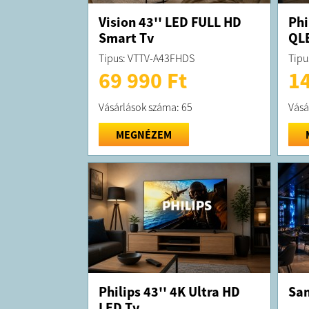
Vision 43'' LED FULL HD
Phi
Smart Tv
QL
Tipus: VTTV-A43FHDS
Tipu
69 990 Ft
14
Vásárlások száma: 65
Vásá
MEGNÉZEM
Philips 43'' 4K Ultra HD
Sam
LED Tv