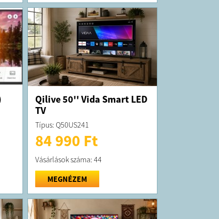
)
Qilive 50'' Vida Smart LED
TV
Típus: Q50US241
84 990 Ft
Vásárlások száma: 44
MEGNÉZEM