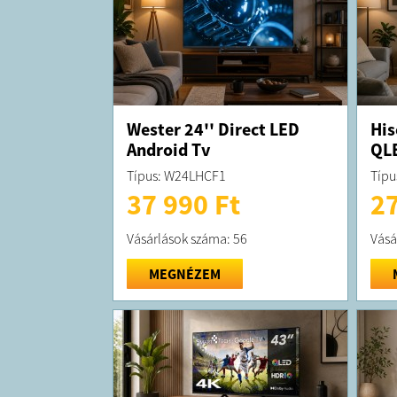
Wester 24'' Direct LED
His
Android Tv
QLE
Típus: W24LHCF1
Típu
37 990 Ft
27
Vásárlások száma: 56
Vásá
MEGNÉZEM