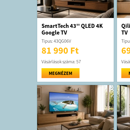
SmartTech 43'' QLED 4K
Qil
Google TV
TV
Tipus: 43QG06V
Típu
81 990 Ft
69
Vásárlások száma: 57
Vásá
MEGNÉZEM