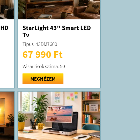
 HD
StarLight 43'' Smart LED
Tv
Tipus: 43DM7600
67 990 Ft
Vásárlások száma: 50
MEGNÉZEM