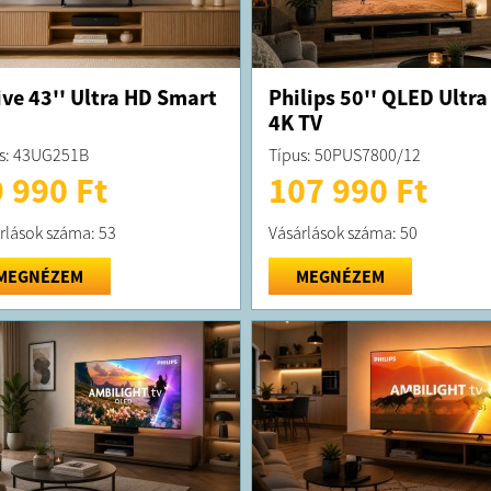
ive 43'' Ultra HD Smart
Philips 50'' QLED Ultra
4K TV
s: 43UG251B
Típus: 50PUS7800/12
 990 Ft
107 990 Ft
rlások száma: 53
Vásárlások száma: 50
MEGNÉZEM
MEGNÉZEM