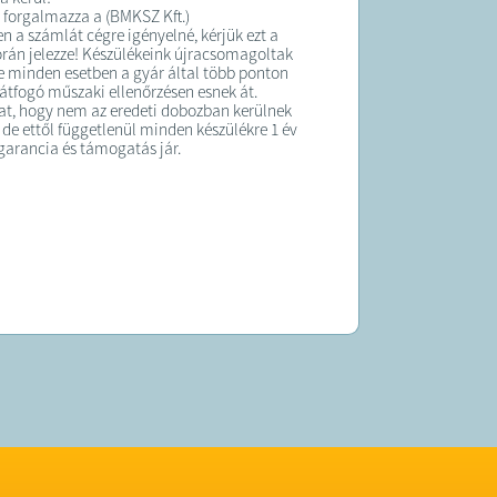
 forgalmazza a (BMKSZ Kft.)
 a számlát cégre igényelné, kérjük ezt a
orán jelezze! Készülékeink újracsomagoltak
e minden esetben a gyár által több ponton
 átfogó műszaki ellenőrzésen esnek át.
at, hogy nem az eredeti dobozban kerülnek
 de ettől függetlenül minden készülékre 1 év
 garancia és támogatás jár.