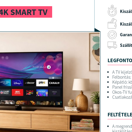
4K SMART TV
Kiszál
Kiszáll
Garan
Szállí
LEGFONTO
A TV kijelz
Felbontás: 
Képátló: k
Panel friss
Okos-TV fu
Csatlakozá
FELTÉTELE
A megrend
kiszállítás