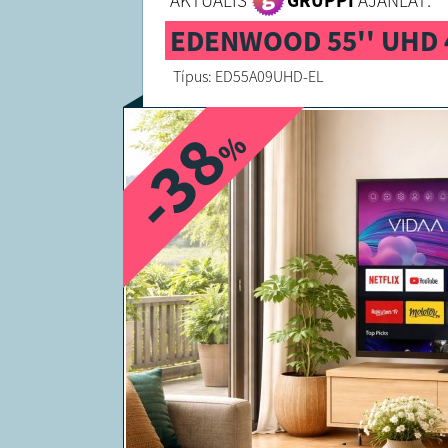
AKTUÁLIS
GRUPPI
AJÁNLAT:
EDENWOOD 55'' UHD 
Típus: ED55A09UHD-EL
-38
%