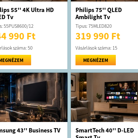
lips 55'' 4K Ultra HD
Philips 75'' QLED
ED Tv
Ambilight Tv
s: 55PUS8600/12
Tipus: 75MLED820
4 990 Ft
319 990 Ft
rlások száma: 50
Vásárlások száma: 15
MEGNÉZEM
MEGNÉZEM
sung 43'' Business TV
SmartTech 40'' D-LED
Smart Tv