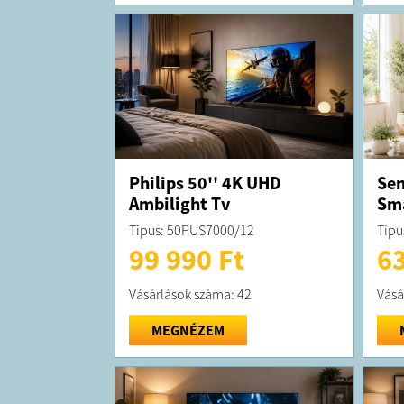
Philips 50'' 4K UHD
Sen
Ambilight Tv
Sma
Tipus: 50PUS7000/12
Típu
99 990 Ft
63
Vásárlások száma: 42
Vásá
MEGNÉZEM