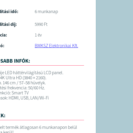
lítási idő:
6 munkanap
ítási díj:
5990 Ft
cia:
1 év
tó:
BMKSZ Elektronikai Kft.
SABB INFÓK:
ője LED háttérvilágítású LCD panel.
4K Ultra HD (3840 × 2160).
b. 146 cm / 57–58 hüvelyk.
ítési frekvencia: 50/60 Hz.
nkció: Smart TV
sok: HDMI, USB, LAN/Wi-Fi
K:
elt termék átlagosan 6 munkanapon belül
ra kerül!