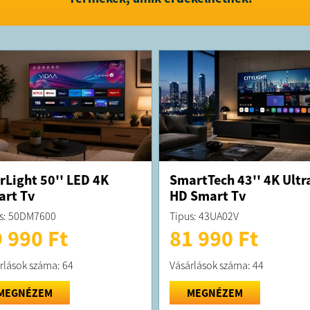
rLight 50'' LED 4K
SmartTech 43'' 4K Ultr
rt Tv
HD Smart Tv
s: 50DM7600
Tipus: 43UA02V
 990 Ft
81 990 Ft
rlások száma: 64
Vásárlások száma: 44
MEGNÉZEM
MEGNÉZEM