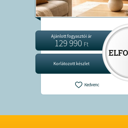
Ajánlott fogyasztói ár
129 990
Ft
Korlátozott készlet
Kedvenc