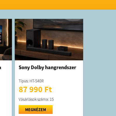
a
Sony Dolby hangrendszer
Típus: HT-S40R
87 990 Ft
Vásárlások száma: 15
MEGNÉZEM