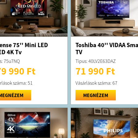
ense 75'' Mini LED
Toshiba 40'' VIDAA Sma
D 4K Tv
TV
s: 75u7NQ
Típus: 40LV2E63DAZ
9 990 Ft
71 990 Ft
rlások száma: 51
Vásárlások száma: 67
MEGNÉZEM
MEGNÉZEM