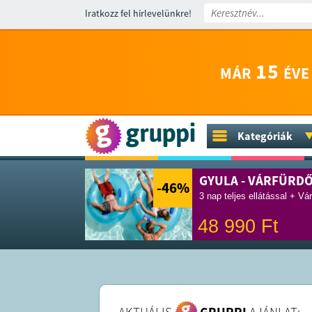
Iratkozz fel hírlevelünkre!
15
MÁR
ÉVE
Kategóriák
GYULA - VÁRFÜRD
-46
%
3 nap teljes ellátással + Vá
48 990
Ft