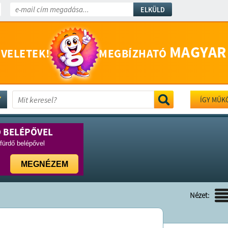
ELKÜLD
MAGYAR
 VELETEK!
MEGBÍZHATÓ
ÍGY MŰK
Ő BELÉPŐVEL
rfürdő belépővel
MEGNÉZEM
Nézet: