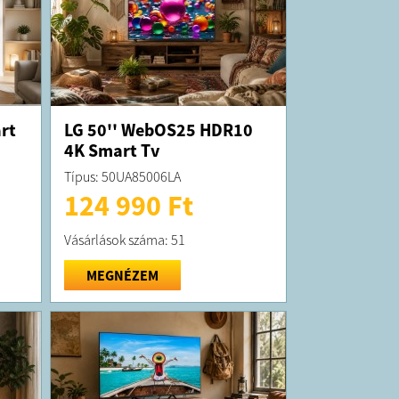
rt
LG 50'' WebOS25 HDR10
4K Smart Tv
Típus: 50UA85006LA
124 990 Ft
Vásárlások száma: 51
MEGNÉZEM