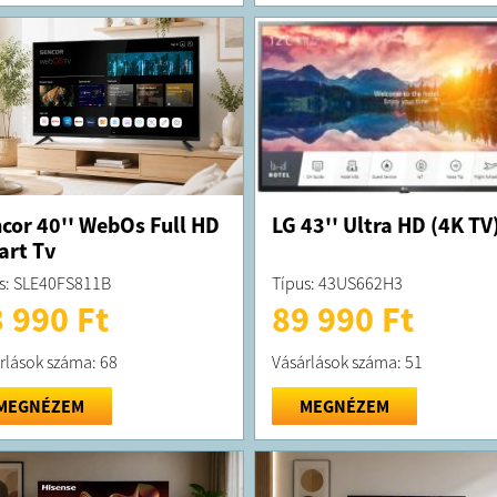
cor 40'' WebOs Full HD
LG 43'' Ultra HD (4K TV
rt Tv
s: SLE40FS811B
Típus: 43US662H3
 990 Ft
89 990 Ft
rlások száma: 68
Vásárlások száma: 51
MEGNÉZEM
MEGNÉZEM