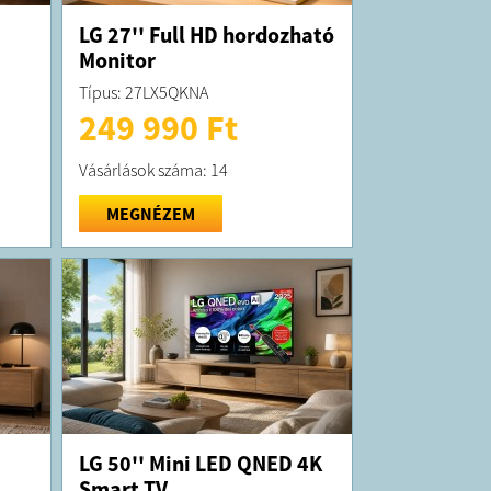
LG 27'' Full HD hordozható
Monitor
Típus: 27LX5QKNA
249 990 Ft
Vásárlások száma: 14
MEGNÉZEM
LG 50'' Mini LED QNED 4K
Smart TV