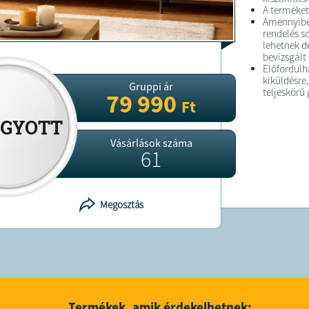
A terméket
Amennyiben
rendelés s
lehetnek d
bevizsgált
Előfordulh
kiküldésre,
Gruppi ár
teljeskörű
79 990
Ft
Vásárlások száma
61
Megosztás
Termékek, amik érdekelhetnek: