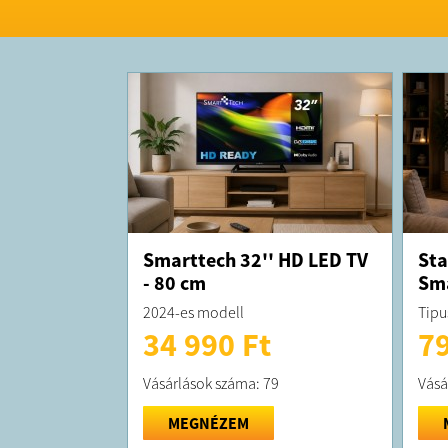
Smarttech 32'' HD LED TV
Sta
- 80 cm
Sma
2024-es modell
Tipu
34 990 Ft
79
Vásárlások száma: 79
Vásá
MEGNÉZEM