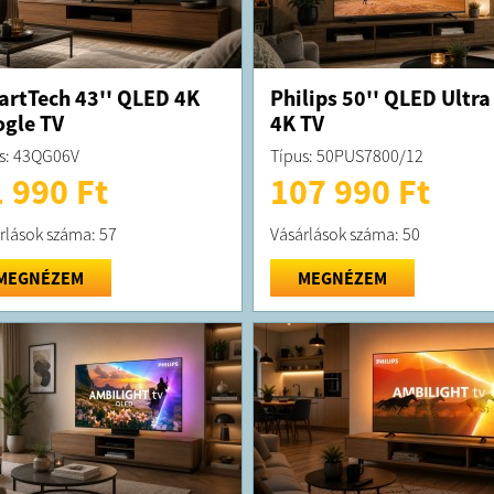
rtTech 43'' QLED 4K
Philips 50'' QLED Ultra
gle TV
4K TV
s: 43QG06V
Típus: 50PUS7800/12
 990 Ft
107 990 Ft
rlások száma: 57
Vásárlások száma: 50
MEGNÉZEM
MEGNÉZEM