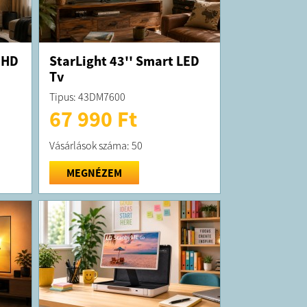
 HD
StarLight 43'' Smart LED
Tv
Tipus: 43DM7600
67 990 Ft
Vásárlások száma: 50
MEGNÉZEM