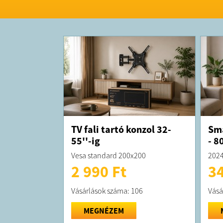
TV fali tartó konzol 32-
Sma
55''-ig
- 8
Vesa standard 200x200
2024
2 990 Ft
34
Vásárlások száma: 106
Vásá
MEGNÉZEM