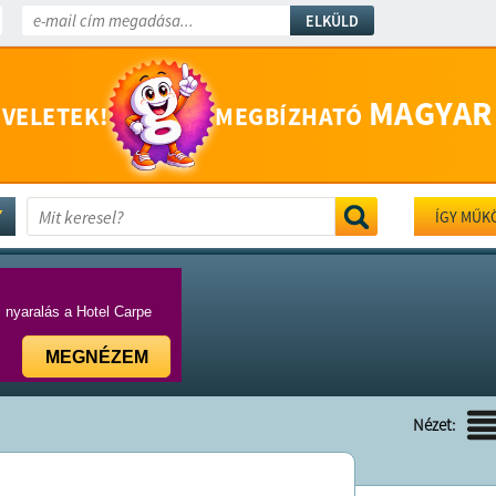
ELKÜLD
MAGYAR
 VELETEK!
MEGBÍZHATÓ
ÍGY MŰK
i nyaralás a Hotel Carpe
MEGNÉZEM
Nézet: