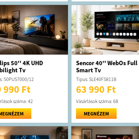
lips 50'' 4K UHD
Sencor 40'' WebOs Full
ilight Tv
Smart Tv
s: 50PUS7000/12
Típus: SLE40FS811B
 990 Ft
63 990 Ft
rlások száma: 42
Vásárlások száma: 68
MEGNÉZEM
MEGNÉZEM