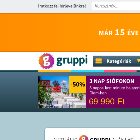
Iratkozz fel hírlevelünkre!
15
MÁR
ÉVE
Kategóriák
3 NAP SIÓFOKON
-50
%
3 napos last minute balaton
Diem-ben
69 990
Ft