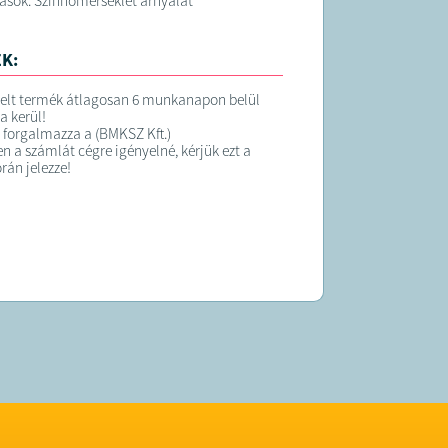
tások: Színhőmérséklet árnyalat
K:
elt termék átlagosan 6 munkanapon belül
ra kerül!
 forgalmazza a (BMKSZ Kft.)
 a számlát cégre igényelné, kérjük ezt a
rán jelezze!