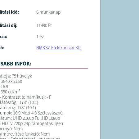
lítási idő:
6 munkanap
ítási díj:
11990 Ft
cia:
1 év
tó:
BMKSZ Elektronikai Kft.
SABB INFÓK:
tlója: 75 hüvelyk
 3840 x 2160
 16:9
 350 cd/m²
- Kontraszt (dinamikus): - F
átószög : 178° (10:1)
látószög: 178° (10:1)
mok: 16:9 Mozi 4:3 Szélesvásznú
átum: UHD 2160p FullHD 1080p
i HDTV 720p 24p támogatás: Igen
épernyő: Nem
kimerevítése funkció: Nem