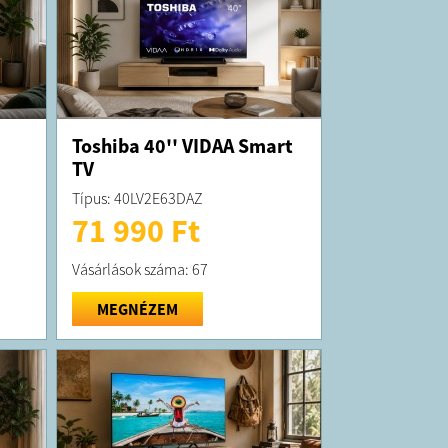
Toshiba 40'' VIDAA Smart
TV
Típus: 40LV2E63DAZ
71 990 Ft
Vásárlások száma: 67
MEGNÉZEM