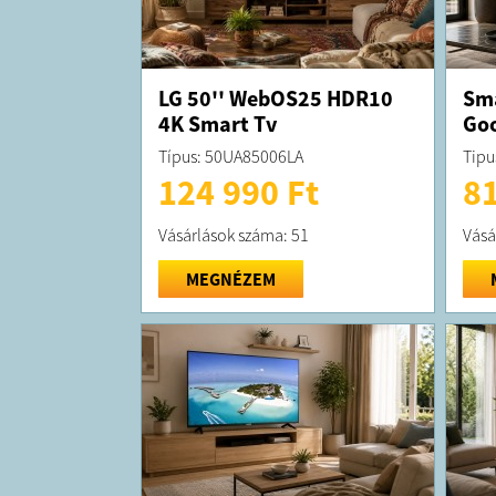
LG 50'' WebOS25 HDR10
Sma
4K Smart Tv
Goo
Típus: 50UA85006LA
Tipu
124 990 Ft
81
Vásárlások száma: 51
Vásá
MEGNÉZEM