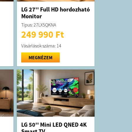
LG 27'' Full HD hordozható
Monitor
Típus: 27LX5QKNA
249 990 Ft
Vásárlások száma: 14
MEGNÉZEM
LG 50'' Mini LED QNED 4K
Smart TV