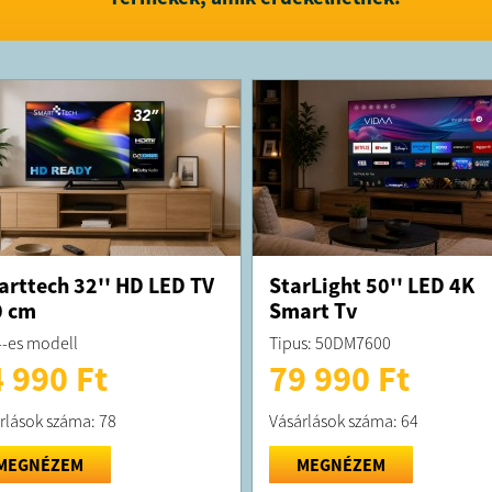
rttech 32'' HD LED TV
StarLight 50'' LED 4K
0 cm
Smart Tv
-es modell
Tipus: 50DM7600
 990 Ft
79 990 Ft
rlások száma: 78
Vásárlások száma: 64
MEGNÉZEM
MEGNÉZEM