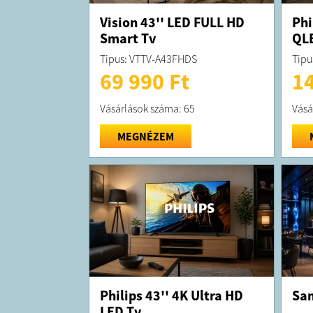
Vision 43'' LED FULL HD
Phi
Smart Tv
QL
Tipus: VTTV-A43FHDS
Tipu
69 990 Ft
14
Vásárlások száma: 65
Vásá
MEGNÉZEM
Philips 43'' 4K Ultra HD
Sam
LED Tv