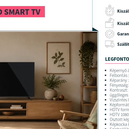
D SMART TV
Kiszál
Kiszáll
Garan
Szállí
LEGFONTO
Képernyő á
Felbontás :
Képarány :
Fényesség:
Kontraszt: 
üggőleges l
Vízszintes 
Képformátu
HDTV form
HDTV 1080
Osztott k
Képkocka 