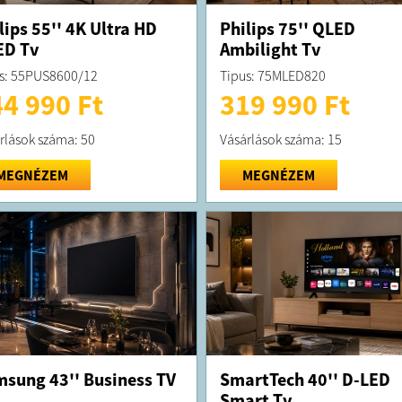
lips 55'' 4K Ultra HD
Philips 75'' QLED
ED Tv
Ambilight Tv
s: 55PUS8600/12
Tipus: 75MLED820
4 990 Ft
319 990 Ft
rlások száma: 50
Vásárlások száma: 15
MEGNÉZEM
MEGNÉZEM
sung 43'' Business TV
SmartTech 40'' D-LED
Smart Tv