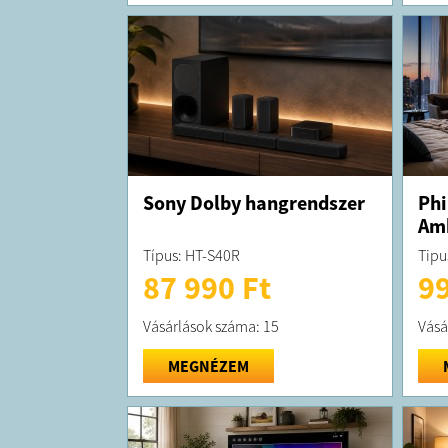
Sony Dolby hangrendszer
Phi
Amb
Típus: HT-S40R
Tipu
87 990 Ft
99
Vásárlások száma: 15
Vásá
MEGNÉZEM