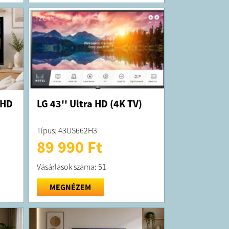
 HD
LG 43'' Ultra HD (4K TV)
Típus: 43US662H3
89 990 Ft
Vásárlások száma: 51
MEGNÉZEM