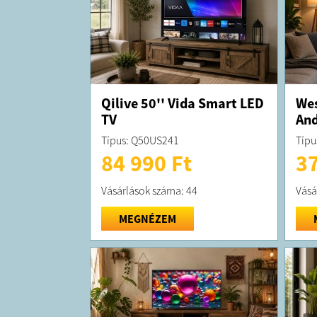
Qilive 50'' Vida Smart LED
Wes
TV
And
Típus: Q50US241
Típu
84 990 Ft
37
Vásárlások száma: 44
Vásá
MEGNÉZEM