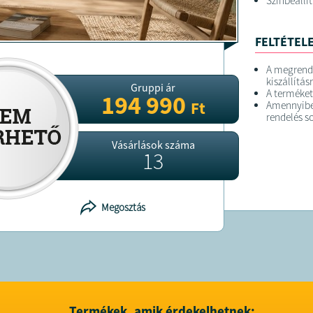
Színbeállí
FELTÉTELE
A megrend
kiszállítás
Gruppi ár
A terméket
194 990
Ft
Amennyiben
rendelés so
Vásárlások száma
13
Megosztás
Termékek, amik érdekelhetnek: