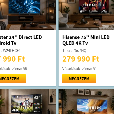
ter 24'' Direct LED
Hisense 75'' Mini LED
roid Tv
QLED 4K Tv
s: W24LHCF1
Típus: 75u7NQ
 990 Ft
279 990 Ft
rlások száma: 56
Vásárlások száma: 51
MEGNÉZEM
MEGNÉZEM