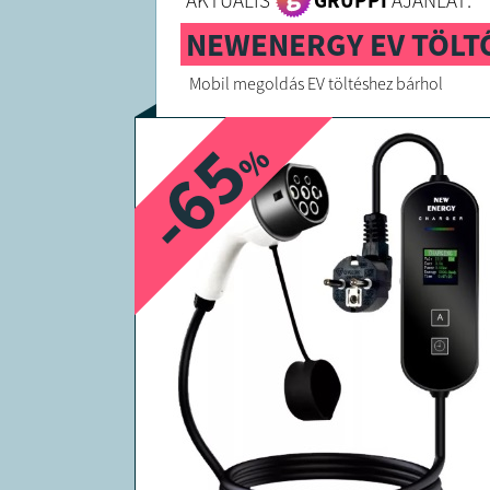
AKTUÁLIS
GRUPPI
AJÁNLAT:
NEWENERGY EV TÖLTŐ
Mobil megoldás EV töltéshez bárhol
-65
%