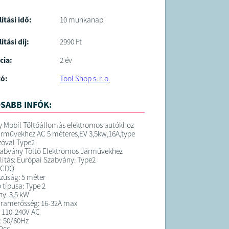
lítási idő:
10 munkanap
ítási díj:
2990 Ft
cia:
2 év
tó:
Tool Shop s. r. o.
SABB INFÓK:
 Mobil Töltőállomás elektromos autókhoz
árművekhez AC 5 méteres,EV 3,5kw,16A,type
zóval Type2
zabvány Töltő Elektromos Járművekhez
itás: Európai Szabvány: Type2
DCDQ
zúság: 5 méter
 típusa: Type 2
ny: 3,5 kW
áramerősség: 16-32A max
: 110-240V AC
: 50/60Hz