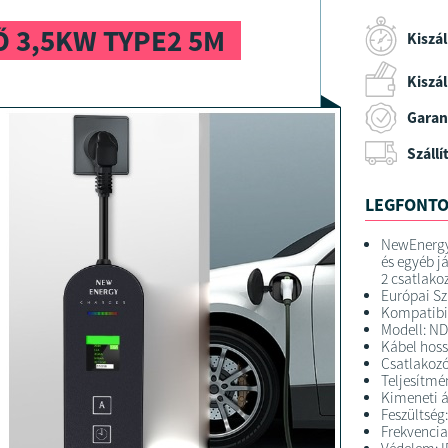
 3,5KW TYPE2 5M
Kiszál
Kiszáll
Garan
Szállí
LEGFONTO
NewEnergy
és egyéb j
2 csatlako
Európai S
Kompatibil
Modell: N
Kábel hoss
Csatlakozó
Teljesítmé
Kimeneti 
Feszültség
Frekvencia