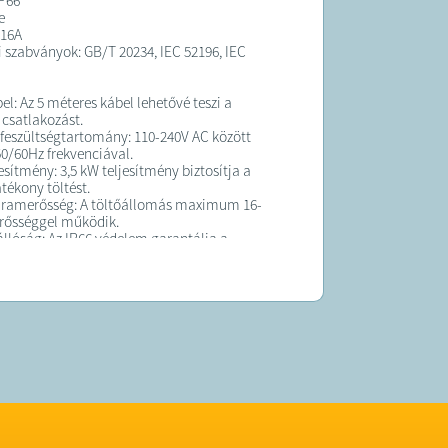
P66
e
 16A
i szabványok: GB/T 20234, IEC 52196, IEC
el: Az 5 méteres kábel lehetővé teszi a
csatlakozást.
eszültségtartomány: 110-240V AC között
0/60Hz frekvenciával.
esítmény: 3,5 kW teljesítmény biztosítja a
tékony töltést.
áramerősség: A töltőállomás maximum 16-
rősséggel működik.
rállóság: Az IP66 védelem garantálja a
iztonságos használatát különböző időjárási
k között.
nak való megfelelés: A készülék megfelel a
, IEC 52196, és IEC 62752 szabványoknak,
 a biztonságos és megbízható működést.
ltőállomás Elektromos Autókhoz és Egyéb
z ideális választás mindennapi
a, legyen szó otthoni vagy útközbeni
ábel és a Type 2 csatlakozó kompatibilitás
ű használhatóságot biztosít, míg a robusztus
és az IP66 védelem biztosítja a hosszú