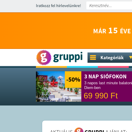
Iratkozz fel hírlevelünkre!
15
MÁR
ÉVE
Kategóriák
3 NAP SIÓFOKON
-50
%
3 napos last minute balaton
Diem-ben
69 990
Ft