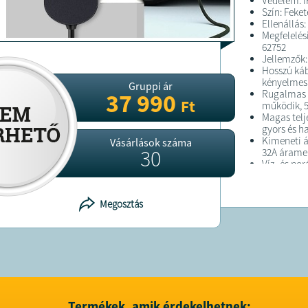
Védelem: I
Szín: Feket
Ellenállás:
Megfelelés
62752
Jellemzők:
Hosszú káb
kényelmes 
Gruppi ár
Rugalmas f
37 990
Ft
működik, 5
Magas telj
gyors és ha
Kimeneti 
Vásárlások száma
30
32A árame
Víz- és po
készülék b
körülménye
Szabványok
Megosztás
GB/T 20234
biztosítva
A Mobil Tö
Járművekhe
használatr
töltésről.
A hosszú k
széles kör
kialakítás 
Termékek, amik érdekelhetnek: