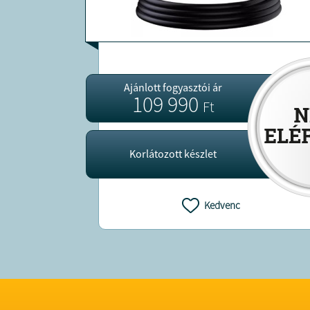
Ajánlott fogyasztói ár
109 990
Ft
Korlátozott készlet
Kedvenc