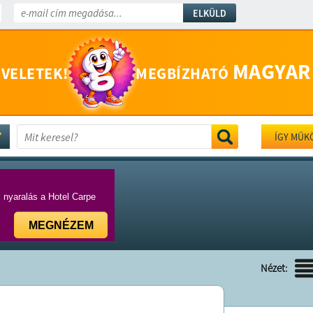
ELKÜLD
MAGYAR
 VELETEK!
MEGBÍZHATÓ
ÍGY MŰK
i nyaralás a Hotel Carpe
MEGNÉZEM
Nézet: