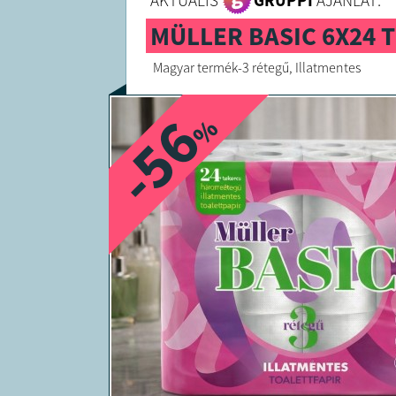
AKTUÁLIS
GRUPPI
AJÁNLAT:
MÜLLER BASIC 6X24 
Magyar termék-3 rétegű, Illatmentes
-56
%