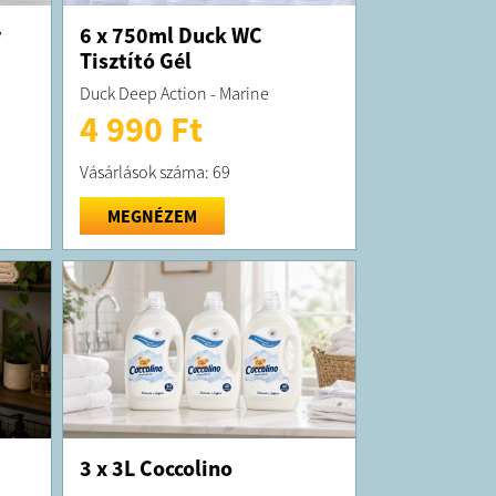
y
6 x 750ml Duck WC
Tisztító Gél
Duck Deep Action - Marine
4 990 Ft
Vásárlások száma: 69
MEGNÉZEM
3 x 3L Coccolino