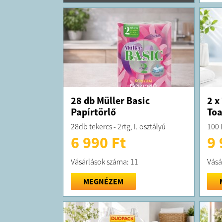
28 db Müller Basic
2 x
Papírtörlő
Toa
28db tekercs - 2rtg, I. osztályú
100 
6 990 Ft
9 
Vásárlások száma: 11
Vásá
MEGNÉZEM