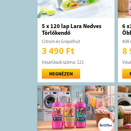
5 x 120 lap Lara Nedves
6 x
Törlőkendő
Öbl
Citrom és Grapefruit
408
3 490 Ft
8 
Vásárlások száma: 121
Vásá
MEGNÉZEM