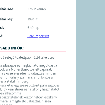
lítási idő:
3 munkanap
ítási díj:
1990 Ft
cia:
6 hónap
tó:
Sale Import Kft
SABB INFÓK:
c 3 rétegű toalettpapír 6x24 tekercses
 gazdaságos és megbízható megoldást a
kra a Müller Basic toalettpapírral.
mas kiszerelés ideális választás minden
és munkahely számára, ahol fontos a
 és a stabil minőség.
kialakítás egyszerre biztosít puhaságot és
t, így kényelmes és hatékony használatot
den alkalommal.
s összetételének köszönhetően érzékeny
mára is megfelelő választás, hiszen