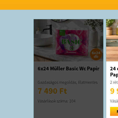
6x24 Müller Basic Wc Papír
24 
Pap
Gazdaságos megoldás, Illatmentes
2 ré
7 490 Ft
9 
Vásárlások száma: 104
Vásá