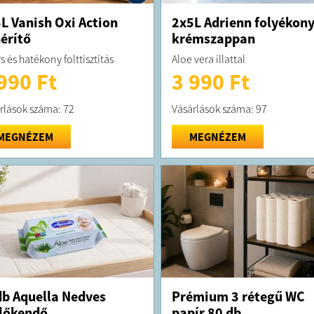
L Vanish Oxi Action
2x5L Adrienn folyékon
érítő
krémszappan
s és hatékony folttisztítás
Aloe vera illattal
990 Ft
3 990 Ft
rlások száma: 72
Vásárlások száma: 97
MEGNÉZEM
MEGNÉZEM
b Aquella Nedves
Prémium 3 rétegű WC
lőkendő
papír 80 db