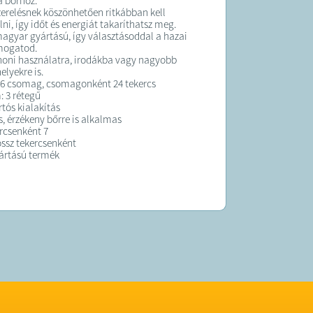
a bőrhöz.
zerelésnek köszönhetően ritkábban kell
ni, így időt és energiát takaríthatsz meg.
agyar gyártású, így választásoddal a hazai
ámogatod.
thoni használatra, irodákba vagy nagyobb
elyekre is.
: 6 csomag, csomagonként 24 tekercs
 3 rétegű
rtós kialakítás
s, érzékeny bőrre is alkalmas
ercsenként 7
ossz tekercsenként
ártású termék
K:
 3 munkanapon belül kiszállítjuk!
 forgalmazza a Sale Import Kft.
Bp. Könyves Kálmán krt 76.