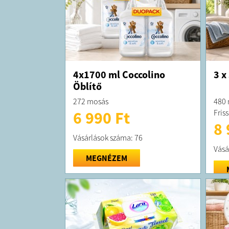
4x1700 ml Coccolino
3 x
Öblítő
272 mosás
480 
Fris
6 990 Ft
8 
Vásárlások száma: 76
Vásá
MEGNÉZEM