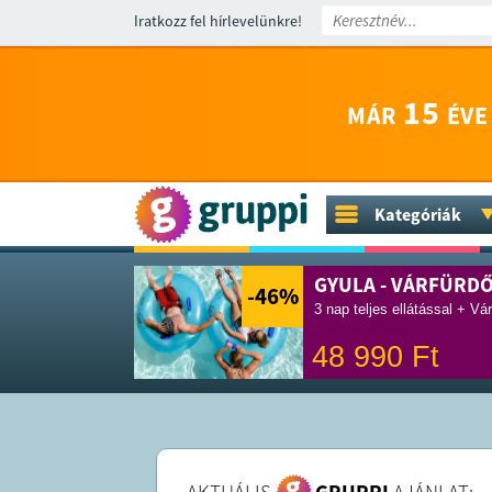
Iratkozz fel hírlevelünkre!
15
MÁR
ÉVE
Kategóriák
GYULA - VÁRFÜRD
-46
%
3 nap teljes ellátással + Vá
48 990
Ft