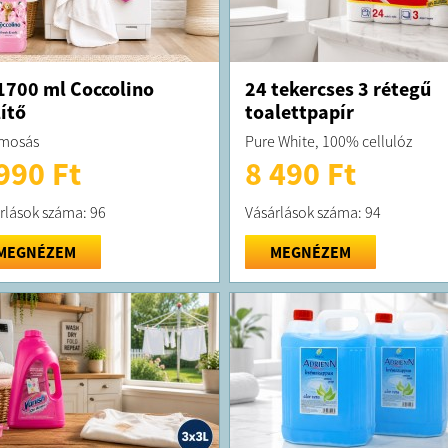
1700 ml Coccolino
24 tekercses 3 rétegű
ítő
toalettpapír
 mosás
Pure White, 100% cellulóz
990 Ft
8 490 Ft
rlások száma: 96
Vásárlások száma: 94
MEGNÉZEM
MEGNÉZEM