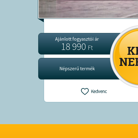
Ajánlott fogyasztói ár
18 990
Ft
Népszerű termék
Kedvenc