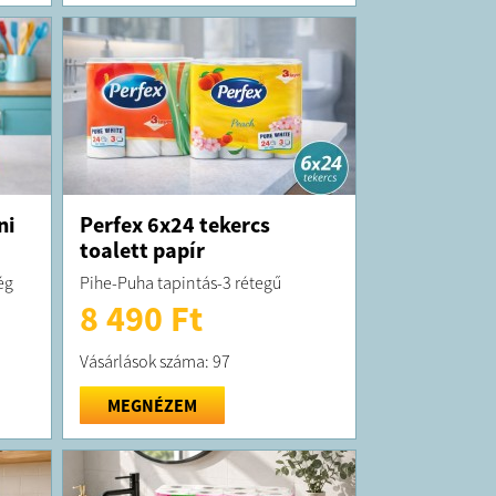
ni
Perfex 6x24 tekercs
toalett papír
ég
Pihe-Puha tapintás-3 rétegű
8 490 Ft
Vásárlások száma: 97
MEGNÉZEM