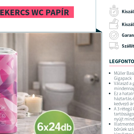
TEKERCS WC PAPÍR
Kiszál
Kiszáll
Garan
Szállí
LEGFONTO
Müller Basi
Gigapack
Válaszd a
mindennapo
Ez a hatal
háztartás 
kedvező ár
A 3 rétegű 
tartósságo
nyújt min
Illatmente
bőrűek szá