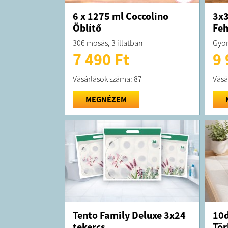
6 x 1275 ml Coccolino
3x3
Öblítő
Feh
306 mosás, 3 illatban
Gyor
7 490 Ft
9 
Vásárlások száma: 87
Vásá
MEGNÉZEM
Tento Family Deluxe 3x24
10d
tekercs
Tör