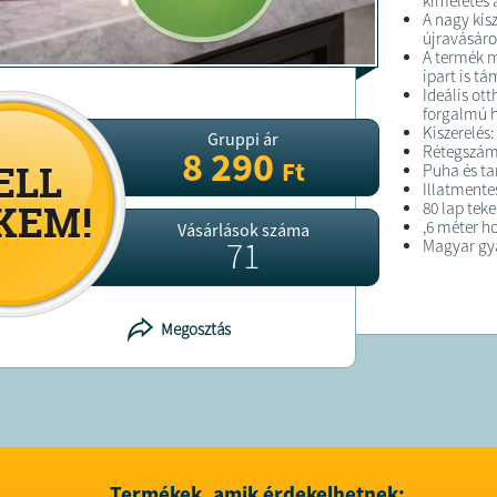
kíméletes 
A nagy kis
újravásárol
A termék m
ipart is t
Ideális ot
forgalmú h
Kiszerelés
Gruppi ár
Rétegszám:
8 290
Ft
Puha és ta
Illatmente
80 lap tek
,6 méter h
Vásárlások száma
71
Magyar gy
FELTÉTELE
Megosztás
A terméket
A terméket
cím: 1089 
Termékek, amik érdekelhetnek: