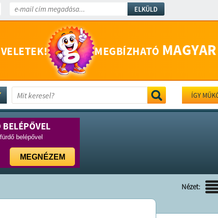
ELKÜLD
MAGYAR
 VELETEK!
MEGBÍZHATÓ
ÍGY MŰK
Ő BELÉPŐVEL
rfürdő belépővel
MEGNÉZEM
Nézet: