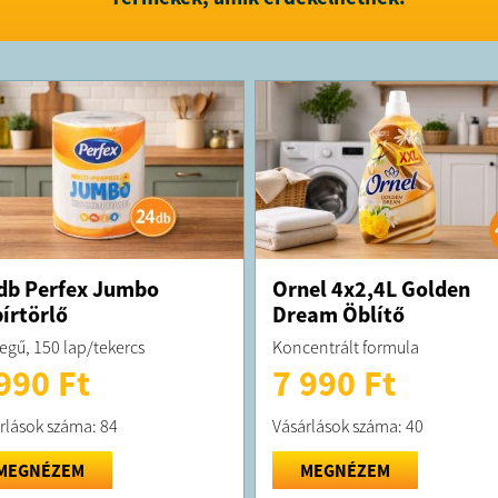
db Perfex Jumbo
Ornel 4x2,4L Golden
írtörlő
Dream Öblítő
tegű, 150 lap/tekercs
Koncentrált formula
990 Ft
7 990 Ft
rlások száma: 84
Vásárlások száma: 40
MEGNÉZEM
MEGNÉZEM