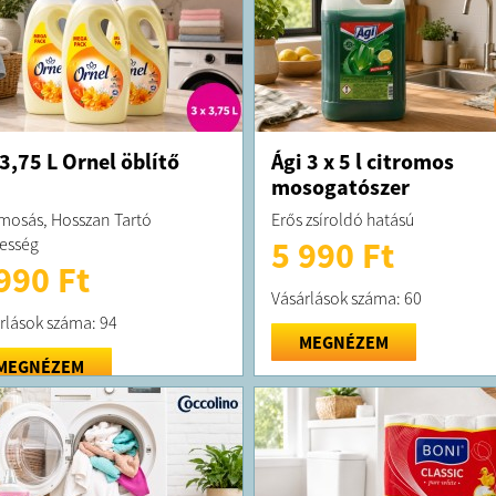
 3,75 L Ornel öblítő
Ági 3 x 5 l citromos
mosogatószer
mosás, Hosszan Tartó
Erős zsíroldó hatású
sesség
5 990 Ft
990 Ft
Vásárlások száma: 60
rlások száma: 94
MEGNÉZEM
MEGNÉZEM