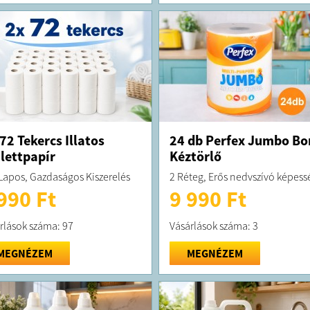
 72 Tekercs Illatos
24 db Perfex Jumbo Bo
lettpapír
Kéztörlő
Lapos, Gazdaságos Kiszerelés
2 Réteg, Erős nedvszívó képess
990 Ft
9 990 Ft
rlások száma: 97
Vásárlások száma: 3
MEGNÉZEM
MEGNÉZEM