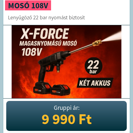
MOSÓ 108V
Lenyűgöző 22 bar nyomást biztosít
Gruppi ár:
9 990
Ft