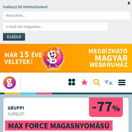
x
Iratkozz fel hírlevelünkre!
ELKÜLD
MEGBÍZHATÓ
15
MÁR
ÉVE
MAGYAR
VELETEK!
WEBÁRUHÁZ
-77
%
GRUPPI
AJÁNLAT:
MAX FORCE MAGASNYOMÁSÚ