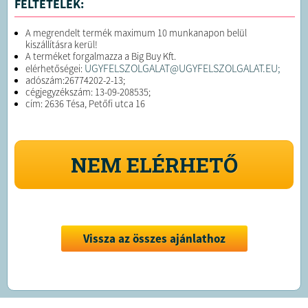
FELTÉTELEK:
A megrendelt termék maximum 10 munkanapon belül
kiszállításra kerül!
A terméket forgalmazza a Big Buy Kft.
UGYFELSZOLGALAT@UGYFELSZOLGALAT.EU;
elérhetőségei:
adószám:26774202-2-13;
cégjegyzékszám: 13-09-208535;
cím: 2636 Tésa, Petőfi utca 16
NEM ELÉRHETŐ
Vissza az összes ajánlathoz