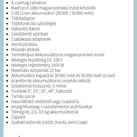
A csomag tartalma:
MaxForce 108V magasnyomású mosó készülék
2 db Li-ion akkumulátor (30 000 / 50 000 mAh)
Töltőadapter
Többfunkciós szórófejek
Habosító flakon
Szívótömlő szűrővel
Csatlakozó adapterek
Hordozótáska
Műszaki adatok
Terméktípus Akkumulátoros magasnyomású mosó
Névleges feszültség DC 108 V
Névleges teljesítmény 1000 W
Maximális víznyomás 22 bar
Akkumulátor kapacitás 30 000 mAh és 50 000 mAh (Li-ion)
Áramforrás Akkumulátoros (vezeték nélküli)
Szívótömlő hossza kb. 5 méter
Fúvókák 0°, 15°, 25°, 40°, habosító
Tartály opció
Használható vödörből vagy csapból is
Anyag Műanyag + rozsdamentes acél fúvókar
Tömeg kb. 2,5–3,0 kg akkumulátorral
Zajszint
Szabad vízforrás (vödör, hordó, kerti csap)