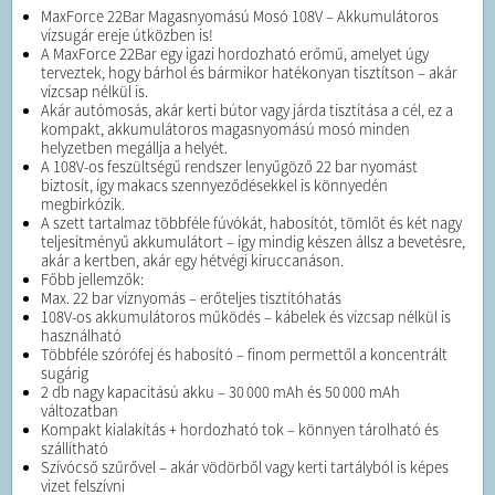
MaxForce 22Bar Magasnyomású Mosó 108V – Akkumulátoros
vízsugár ereje útközben is!
A MaxForce 22Bar egy igazi hordozható erőmű, amelyet úgy
terveztek, hogy bárhol és bármikor hatékonyan tisztítson – akár
vízcsap nélkül is.
Akár autómosás, akár kerti bútor vagy járda tisztítása a cél, ez a
kompakt, akkumulátoros magasnyomású mosó minden
helyzetben megállja a helyét.
A 108V-os feszültségű rendszer lenyűgöző 22 bar nyomást
biztosít, így makacs szennyeződésekkel is könnyedén
megbirkózik.
A szett tartalmaz többféle fúvókát, habosítót, tömlőt és két nagy
teljesítményű akkumulátort – így mindig készen állsz a bevetésre,
akár a kertben, akár egy hétvégi kiruccanáson.
Főbb jellemzők:
Max. 22 bar víznyomás – erőteljes tisztítóhatás
108V-os akkumulátoros működés – kábelek és vízcsap nélkül is
használható
Többféle szórófej és habosító – finom permettől a koncentrált
sugárig
2 db nagy kapacitású akku – 30 000 mAh és 50 000 mAh
változatban
Kompakt kialakítás + hordozható tok – könnyen tárolható és
szállítható
Szívócső szűrővel – akár vödörből vagy kerti tartályból is képes
vizet felszívni