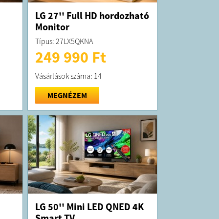
LG 27'' Full HD hordozható
Monitor
Típus: 27LX5QKNA
249 990 Ft
Vásárlások száma: 14
MEGNÉZEM
LG 50'' Mini LED QNED 4K
Smart TV