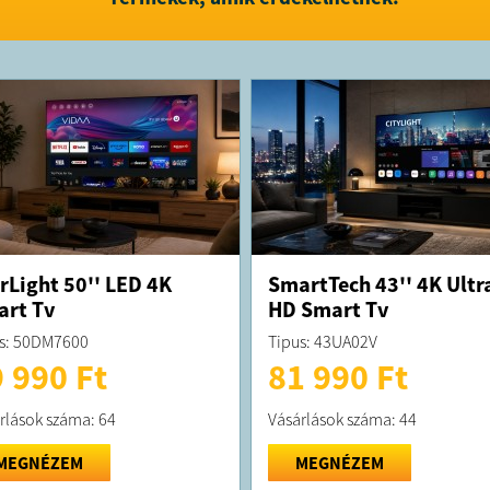
Amennyiben
rendelés s
lehetnek d
bevizsgált
Előfordulh
kiküldésre,
teljeskörű
rLight 50'' LED 4K
SmartTech 43'' 4K Ultr
rt Tv
HD Smart Tv
s: 50DM7600
Tipus: 43UA02V
 990 Ft
81 990 Ft
rlások száma: 64
Vásárlások száma: 44
MEGNÉZEM
MEGNÉZEM