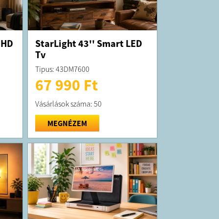
 HD
StarLight 43'' Smart LED
Tv
Tipus: 43DM7600
67 990 Ft
Vásárlások száma: 50
MEGNÉZEM