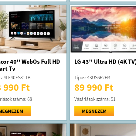
cor 40'' WebOs Full HD
LG 43'' Ultra HD (4K TV
rt Tv
s: SLE40FS811B
Típus: 43US662H3
 990 Ft
89 990 Ft
rlások száma: 68
Vásárlások száma: 51
MEGNÉZEM
MEGNÉZEM