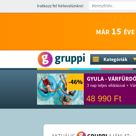
Iratkozz fel hírlevelünkre!
15
MÁR
ÉVE
Kategóriák
GYULA - VÁRFÜRD
-46
%
3 nap teljes ellátással + Vá
48 990
Ft