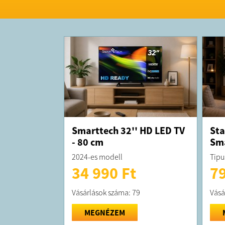
Smarttech 32'' HD LED TV
Sta
- 80 cm
Sma
2024-es modell
Tipu
34 990 Ft
79
Vásárlások száma: 79
Vásá
MEGNÉZEM