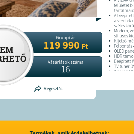
A VIDAA U7
felületet b
tartalmaid
A beépítet
a vezeték n
széles kör
Modern, vé
stílusos ki
Gruppi ár
Kijelző mé
119 990
Ft
Felbontás 
QLED pane
HDR támog
Beépített 
Vásárlások száma
16
TV tuner D
3 darab HD
Hangteljes
Betekintés
Fényerő kb.
Megosztás
Modern vék
FELTÉTELE
A megrend
kiszállítás
A terméket
Termékek, amik érdekelhetnek: