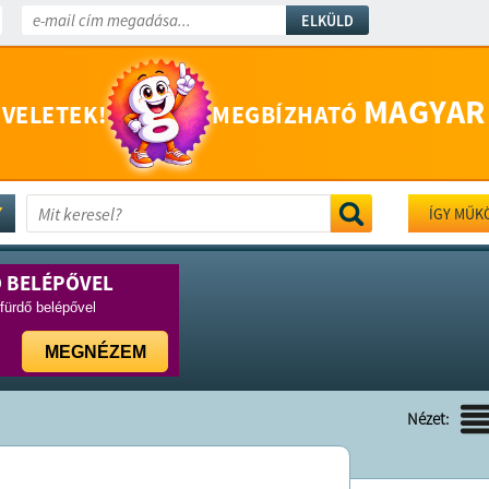
ELKÜLD
MAGYAR
 VELETEK!
MEGBÍZHATÓ
ÍGY MŰK
Ő BELÉPŐVEL
rfürdő belépővel
MEGNÉZEM
Nézet: