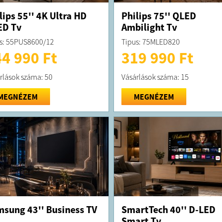
lips 55'' 4K Ultra HD
Philips 75'' QLED
ED Tv
Ambilight Tv
s: 55PUS8600/12
Tipus: 75MLED820
4 990 Ft
319 990 Ft
rlások száma: 50
Vásárlások száma: 15
MEGNÉZEM
MEGNÉZEM
sung 43'' Business TV
SmartTech 40'' D-LED
Smart Tv