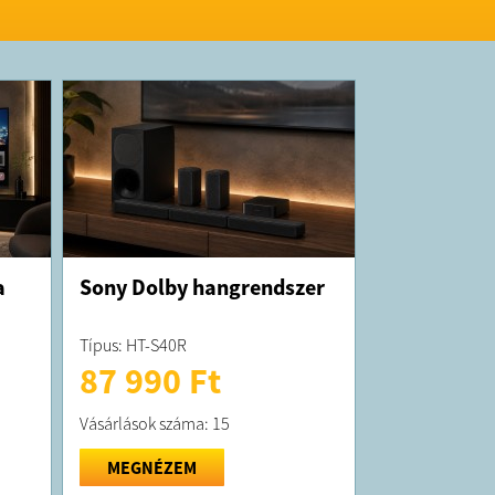
 a számlát cégre igényelné, kérjük ezt a
orán jelezze! Készülékeink újracsomagoltak
e minden esetben a gyár által több ponton
 átfogó műszaki ellenőrzésen esnek át.
at, hogy nem az eredeti dobozban kerülnek
 de ettől függetlenül minden készülékre 1 év
 garancia és támogatás jár.
a
Sony Dolby hangrendszer
Típus: HT-S40R
87 990 Ft
Vásárlások száma: 15
MEGNÉZEM