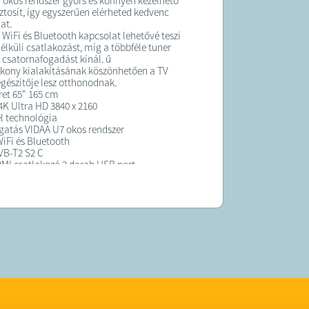
 okos rendszer gyors és könnyen kezelhető
iztosít, így egyszerűen elérheted kedvenc
at.
t WiFi és Bluetooth kapcsolat lehetővé teszi
élküli csatlakozást, míg a többféle tuner
ű csatornafogadást kínál. ű
kony kialakításának köszönhetően a TV
egészítője lesz otthonodnak.
ret 65" 165 cm
4K Ultra HD 3840 x 2160
l technológia
atás VIDAA U7 okos rendszer
WiFi és Bluetooth
VB-T2 S2 C
MI csatlakozó 2 darab USB port
ítmény 2 x 8 W
i szög 178°
 400 nit
ony kialakítás
K:
elt termék átlagosan 6 munkanapon belül
ra kerül!
 forgalmazza a (BMKSZ Kft.)