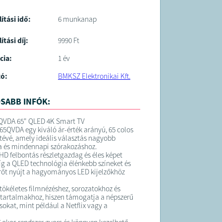
lítási idő:
6 munkanap
ítási díj:
9990 Ft
cia:
1 év
tó:
BMKSZ Elektronikai Kft.
SABB INFÓK:
QVDA 65" QLED 4K Smart TV
65QVDA egy kiváló ár-érték arányú, 65 colos
évé, amely ideális választás nagyobb
a és mindennapi szórakozáshoz.
 HD felbontás részletgazdag és éles képet
míg a QLED technológia élénkebb színeket és
rőt nyújt a hagyományos LED kijelzőkhöz
 tökéletes filmnézéshez, sorozatokhoz és
tartalmakhoz, hiszen támogatja a népszerű
okat, mint például a Netflix vagy a