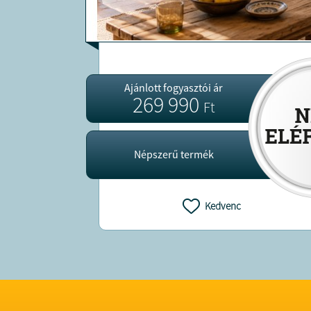
Ajánlott fogyasztói ár
269 990
Ft
Népszerű termék
Kedvenc