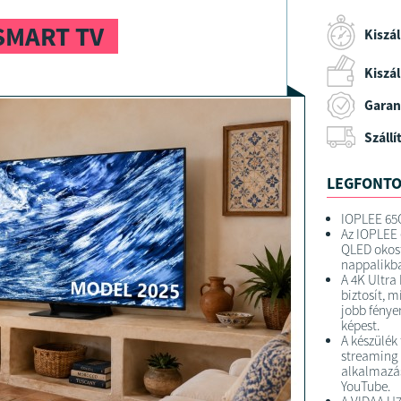
 SMART TV
Kiszál
Kiszáll
Garan
Szállí
LEGFONTO
IOPLEE 65
Az IOPLEE 
QLED okost
nappalikb
A 4K Ultra
biztosít, 
jobb fénye
képest.
A készülék
streaming 
alkalmazás
YouTube.