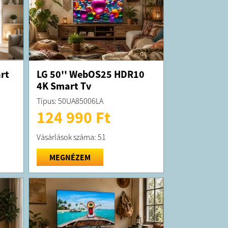
rt
LG 50'' WebOS25 HDR10
4K Smart Tv
Típus: 50UA85006LA
124 990 Ft
Vásárlások száma: 51
MEGNÉZEM