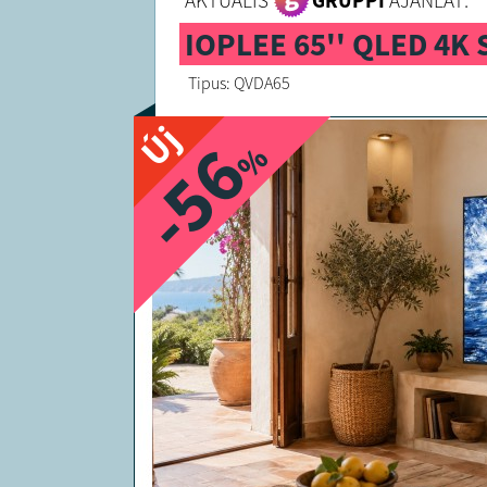
AKTUÁLIS
GRUPPI
AJÁNLAT:
IOPLEE 65'' QLED 4K
Tipus: QVDA65
Új
-56
%