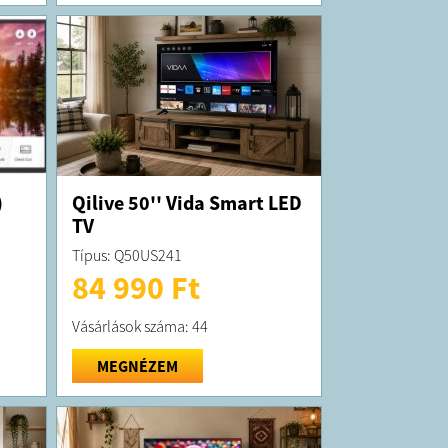
)
Qilive 50'' Vida Smart LED
TV
Típus: Q50US241
84 990 Ft
Vásárlások száma: 44
MEGNÉZEM