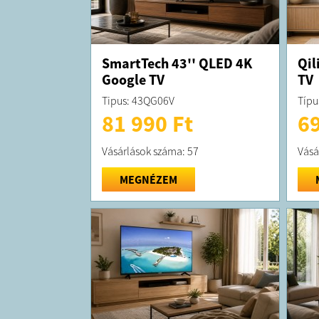
SmartTech 43'' QLED 4K
Qil
Google TV
TV
Tipus: 43QG06V
Típu
81 990 Ft
69
Vásárlások száma: 57
Vásá
MEGNÉZEM