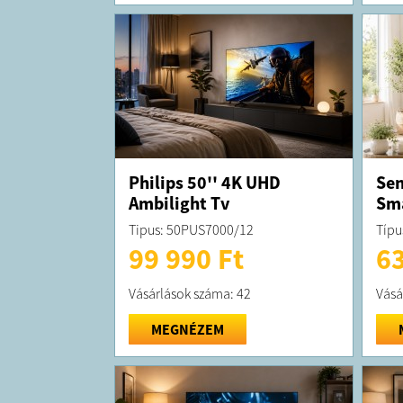
Philips 50'' 4K UHD
Sen
Ambilight Tv
Sma
Tipus: 50PUS7000/12
Típu
99 990 Ft
63
Vásárlások száma: 42
Vásá
MEGNÉZEM