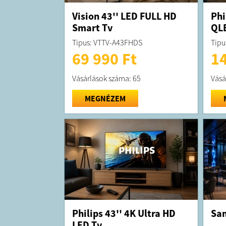
Vision 43'' LED FULL HD
Phi
Smart Tv
QL
Tipus: VTTV-A43FHDS
Tipu
69 990 Ft
14
Vásárlások száma: 65
Vásá
MEGNÉZEM
Philips 43'' 4K Ultra HD
Sam
LED Tv