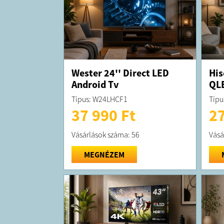
Wester 24'' Direct LED
His
Android Tv
QLE
Típus: W24LHCF1
Típu
37 990 Ft
27
Vásárlások száma: 56
Vásá
MEGNÉZEM