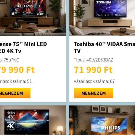
ense 75'' Mini LED
Toshiba 40'' VIDAA Sma
D 4K Tv
TV
s: 75u7NQ
Típus: 40LV2E63DAZ
9 990 Ft
71 990 Ft
rlások száma: 51
Vásárlások száma: 67
MEGNÉZEM
MEGNÉZEM