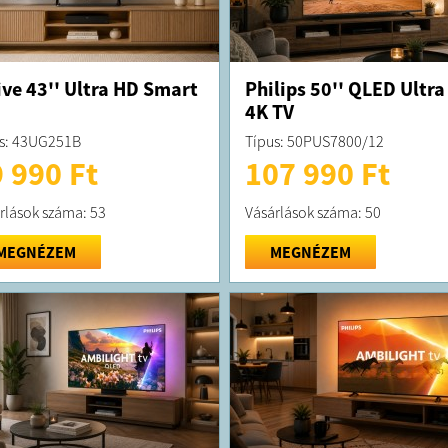
ive 43'' Ultra HD Smart
Philips 50'' QLED Ultra
4K TV
s: 43UG251B
Típus: 50PUS7800/12
 990 Ft
107 990 Ft
rlások száma: 53
Vásárlások száma: 50
MEGNÉZEM
MEGNÉZEM