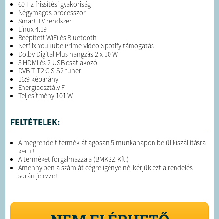
60 Hz frissítési gyakoriság
Négymagos processzor
Smart TV rendszer
Linux 4.19
Beépített WiFi és Bluetooth
Netflix YouTube Prime Video Spotify támogatás
Dolby Digital Plus hangzás 2 x 10 W
3 HDMI és 2 USB csatlakozó
DVB T T2 C S S2 tuner
16:9 képarány
Energiaosztály F
Teljesítmény 101 W
FELTÉTELEK:
A megrendelt termék átlagosan 5 munkanapon belül kiszállításra
kerül!
A terméket forgalmazza a (BMKSZ Kft.)
Amennyiben a számlát cégre igényelné, kérjük ezt a rendelés
során jelezze!