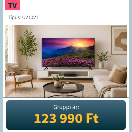
TV
Típus: UV10V1
Gruppi ár:
123 990
Ft