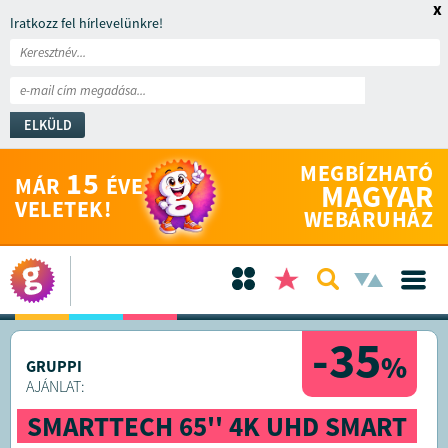
x
Iratkozz fel hírlevelünkre!
ELKÜLD
MEGBÍZHATÓ
15
MÁR
ÉVE
MAGYAR
VELETEK!
WEBÁRUHÁZ
-35
%
GRUPPI
AJÁNLAT:
SMARTTECH 65'' 4K UHD SMART