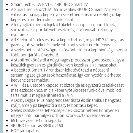
Smart Tech 65UV10V1 65" 4K UHD Smart TV
A Smart Tech 65UV10V1 65 hüvelykes 4K UHD Smart TV ideális
választás, ha nagy képernyőn szeretnéd élvezni a részletgazdag
képet és a modern okos funkciókat.
A lenyűgöző méretű kijelző tökéletes nappaliba, ahol filmek,
sorozatok és sportközvetítések még látványosabb élményt
nyújtanak.
A 4K felbontás éles és tiszta képet biztosít, míg a HDR támogatás
gazdagabb színeket és mélyebb kontrasztot eredményez.
A széles betekintési szögnek köszönhetően a képminőség a szoba
több pontjáról is élvezhető.
A stabil működésről a négymagos processzor gondoskodik, így a
készülék gyorsan és gördülékenyen kezeli az alkalmazásokat.
A beépített Smart TV rendszer lehetővé teszi a népszerű
streaming szolgáltatások használatát, így könnyedén elérheted
kedvenc tartalmaidat.
A WiFi és Bluetooth kapcsolat biztosítja az egyszerű csatlakozást
más eszközökhöz, míg a képernyőtükrözés funkcióval mobilod
tartalmát is megjelenítheted a TV-n.
A Dolby Digital Plus hangrendszer tiszta és dinamikus hangzást
nyújt, amely jól kiegészíti a nagy felbontású képet.
Széles csatlakozási lehetőségeinek köszönhetően könnyedén
integrálható bármilyen otthoni szórakoztató rendszerbe.
65 hüvelykes 164 cm képátló
4K UHD felbontás 3840 x 2160
HDR támogatás