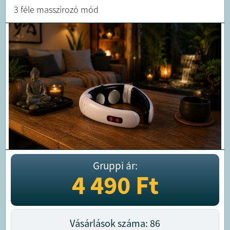
3 féle masszírozó mód
Gruppi ár:
4 490
Ft
Vásárlások száma: 86