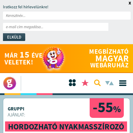
x
Iratkozz fel hírlevelünkre!
ELKÜLD
MEGBÍZHATÓ
15
MÁR
ÉVE
MAGYAR
VELETEK!
WEBÁRUHÁZ
-55
%
GRUPPI
AJÁNLAT:
HORDOZHATÓ NYAKMASSZÍROZÓ