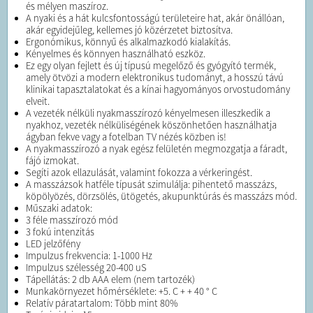
és mélyen maszíroz.
A nyaki és a hát kulcsfontosságú területeire hat, akár önállóan,
akár egyidejűleg, kellemes jó közérzetet biztosítva.
Ergonómikus, könnyű és alkalmazkodó kialakítás.
Kényelmes és könnyen használható eszköz.
Ez egy olyan fejlett és új típusú megelőző és gyógyító termék,
amely ötvözi a modern elektronikus tudományt, a hosszú távú
klinikai tapasztalatokat és a kínai hagyományos orvostudomány
elveit.
A vezeték nélküli nyakmasszírozó kényelmesen illeszkedik a
nyakhoz, vezeték nélküliségének köszönhetően használhatja
ágyban fekve vagy a fotelban TV nézés közben is!
A nyakmasszírozó a nyak egész felületén megmozgatja a fáradt,
fájó izmokat.
Segíti azok ellazulását, valamint fokozza a vérkeringést.
A masszázsok hatféle típusát szimulálja: pihentető masszázs,
köpölyözés, dörzsölés, ütögetés, akupunktúrás és masszázs mód.
Műszaki adatok:
3 féle masszírozó mód
3 fokú intenzitás
LED jelzőfény
Impulzus frekvencia: 1-1000 Hz
Impulzus szélesség 20-400 uS
Tápellátás: 2 db AAA elem (nem tartozék)
Munkakörnyezet hőmérséklete: +5. C + + 40 ° C
Relatív páratartalom: Több mint 80%