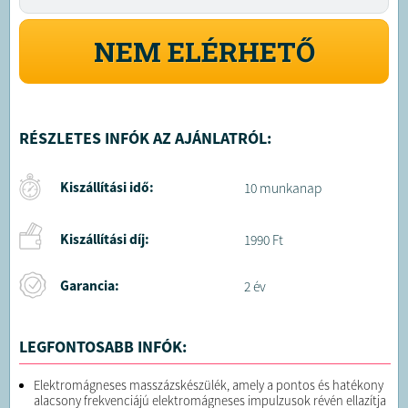
NEM ELÉRHETŐ
RÉSZLETES INFÓK AZ AJÁNLATRÓL:
Kiszállítási idő:
10 munkanap
Kiszállítási díj:
1990 Ft
Garancia:
2 év
LEGFONTOSABB INFÓK:
Elektromágneses masszázskészülék, amely a pontos és hatékony
alacsony frekvenciájú elektromágneses impulzusok révén ellazítja