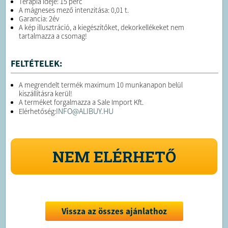
Terápia ideje: 15 perc
A mágneses mező intenzitása: 0,01 t.
Garancia: 2év
A kép illusztráció, a kiegészítőket, dekorkellékeket nem
tartalmazza a csomag!
FELTÉTELEK:
A megrendelt termék maximum 10 munkanapon belül
kiszállításra kerül!
A terméket forgalmazza a Sale Import Kft.
INFO@ALIBUY.HU
Elérhetőség:
NEM ELÉRHETŐ
Vissza az összes ajánlathoz