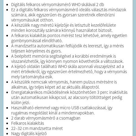
Digitális felkaros vérnyomásmérő WHO skálával 2 db
Ez a digitális felkaros vérnyomásmérő ideális választás mindazok
számára, akik egyszerűen és gyorsan szeretnék ellenőrizni
vérnyomásukat otthon.
A készülék nagy méretű kijelzője és letisztult kezelőfelülete
minden korosztály számára könnyű használatot biztosít.
A felkaros kialakítás pontos mérést tesz lehetővé, amely egyetlen
gombnyomással elindítható.
A mandzsetta automatikusan felfújódik és leereszt, így a mérés
teljesen kényelmes és gyors.
A beépített memória segítségével a korábbi eredmények is
visszanézhetők, így könnyen nyomon követhetők a változások.
A kijelző oldalán található WHO skála azonnali visszajelzést ad a
mért értékekről, így egyszerűen értelmezhető, hogy a vérnyomás
mely tartományba esik.
A készülék nemcsak vérnyomás, hanem pulzus mérésére is
alkalmas, így teljes képet ad az aktuális állapotról.
Energiatakarékos működésének köszönhetően 3 perc inaktivitás
után automatikusan kikapcsol, az alacsony töltöttséget pedig
külön jelzi.
Használható elemmel vagy micro USB csatlakozással, így
rugalmas megoldást kínál a mindennapokban.
2 darab vérnyomásmérő a csomagban
Felkaros kialakítás
22–32 cm mandzsetta méret
Nagy digitális kijelző