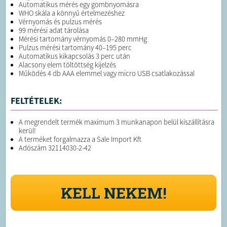
Automatikus mérés egy gombnyomásra
WHO skála a könnyű értelmezéshez
Vérnyomás és pulzus mérés
99 mérési adat tárolása
Mérési tartomány vérnyomás 0–280 mmHg
Pulzus mérési tartomány 40–195 perc
Automatikus kikapcsolás 3 perc után
Alacsony elem töltöttség kijelzés
Működés 4 db AAA elemmel vagy micro USB csatlakozással
FELTÉTELEK:
A megrendelt termék maximum 3 munkanapon belül kiszállításra
kerül!
A terméket forgalmazza a Sale Import Kft
Adószám 32114030-2-42
KELL NEKEM!