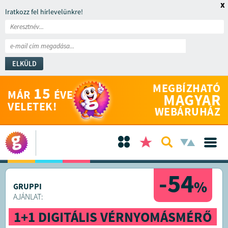
x
Iratkozz fel hírlevelünkre!
ELKÜLD
MEGBÍZHATÓ
15
MÁR
ÉVE
MAGYAR
VELETEK!
WEBÁRUHÁZ
-54
%
GRUPPI
AJÁNLAT:
1+1 DIGITÁLIS VÉRNYOMÁSMÉRŐ