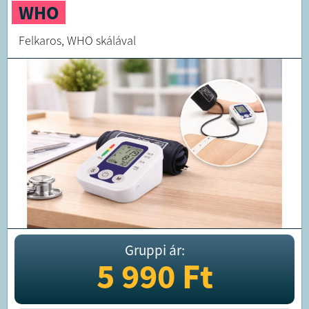
WHO
Felkaros, WHO skálával
Gruppi ár:
5 990
Ft