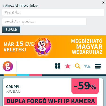
x
Iratkozz fel hírlevelünkre!
ELKÜLD
MEGBÍZHATÓ
15
MÁR
ÉVE
MAGYAR
VELETEK!
WEBÁRUHÁZ
-59
%
GRUPPI
AJÁNLAT:
DUPLA FORGÓ WI-FI IP KAMERA