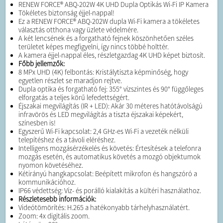
RENEW FORCE® ABQ-202W 4K UHD Dupla Optikás Wi-Fi IP Kamera
Tökéletes biztonság éjjel-nappal!
Ez a RENEW FORCE® ABQ-202W dupla Wi-Fi kamera a tökéletes
választás otthona vagy üzlete védelmére.
A két lencsének és a forgatható fejnek köszönhetően széles
területet képes megfigyelni, így nincs többé holttér.
A kamera éjjel-nappal éles, részletgazdag 4K UHD képet biztosít.
Főbb jellemzők:
8 MPx UHD (4K) felbontás: Kristálytiszta képminőség, hogy
egyetlen részlet se maradjon rejtve.
Dupla optika és forgatható fej: 355° vízszintes és 90° függőleges
elforgatás a teljes körű lefedettségért.
Éjszakai megvilágítás (IR + LED): Akár 30 méteres hatótávolságú
infravörös és LED megvilágítás a tiszta éjszakai képekért,
színesben is!
Egyszerű Wi-Fi kapcsolat: 2,4 GHz-es Wi-Fi a vezeték nélküli
telepítéshez és a távoli eléréshez.
Intelligens mozgásérzékelés és követés: Értesítések a telefonra
mozgás esetén, és automatikus követés a mozgó objektumok
nyomon követéséhez.
Kétirányú hangkapcsolat: Beépített mikrofon és hangszóró a
kommunikációhoz.
IP66 védettség: Víz- és porálló kialakítás a kültéri használathoz.
Részletesebb információk:
Videótömörítés: H.265 a hatékonyabb tárhelyhasználatért.
Zoom: 4x digitális zoom.