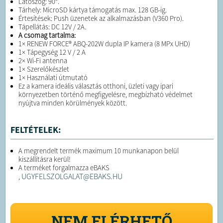
Látószög: 90°.
Tárhely: MicroSD kártya támogatás max. 128 GB-ig.
Értesítések: Push üzenetek az alkalmazásban (V360 Pro).
Tápellátás: DC 12V / 2A.
A csomag tartalma:
1× RENEW FORCE® ABQ-202W dupla IP kamera (8 MPx UHD)
1× Tápegység 12 V / 2 A
2× Wi-Fi antenna
1× Szerelőkészlet
1× Használati útmutató
Ez a kamera ideális választás otthoni, üzleti vagy ipari
környezetben történő megfigyelésre, megbízható védelmet
nyújtva minden körülmények között.
FELTÉTELEK:
A megrendelt termék maximum 10 munkanapon belül
kiszállításra kerül!
A terméket forgalmazza eBAKS
UGYFELSZOLGALAT@EBAKS.HU
,
NEM ELÉRHETŐ