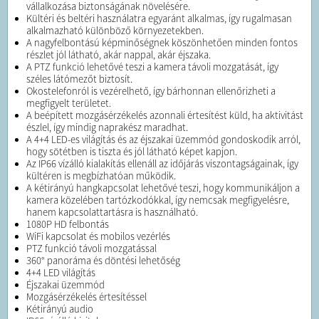
vállalkozása biztonságának növelésére.
Kültéri és beltéri használatra egyaránt alkalmas, így rugalmasan
alkalmazható különböző környezetekben.
A nagyfelbontású képminőségnek köszönhetően minden fontos
részlet jól látható, akár nappal, akár éjszaka.
A PTZ funkció lehetővé teszi a kamera távoli mozgatását, így
széles látómezőt biztosít.
Okostelefonról is vezérelhető, így bárhonnan ellenőrizheti a
megfigyelt területet.
A beépített mozgásérzékelés azonnali értesítést küld, ha aktivitást
észlel, így mindig naprakész maradhat.
A 4+4 LED-es világítás és az éjszakai üzemmód gondoskodik arról,
hogy sötétben is tiszta és jól látható képet kapjon.
Az IP66 vízálló kialakítás ellenáll az időjárás viszontagságainak, így
kültéren is megbízhatóan működik.
A kétirányú hangkapcsolat lehetővé teszi, hogy kommunikáljon a
kamera közelében tartózkodókkal, így nemcsak megfigyelésre,
hanem kapcsolattartásra is használható.
1080P HD felbontás
WiFi kapcsolat és mobilos vezérlés
PTZ funkció távoli mozgatással
360° panoráma és döntési lehetőség
4+4 LED világítás
Éjszakai üzemmód
Mozgásérzékelés értesítéssel
Kétirányú audio