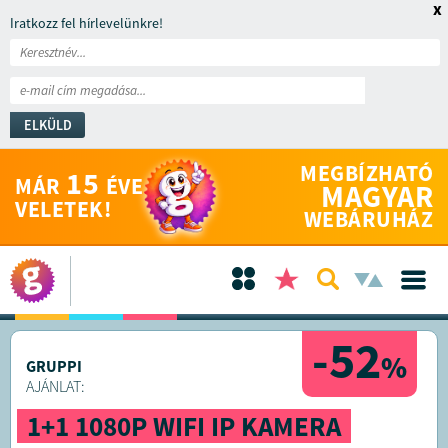
x
Iratkozz fel hírlevelünkre!
ELKÜLD
MEGBÍZHATÓ
15
MÁR
ÉVE
MAGYAR
VELETEK!
WEBÁRUHÁZ
-52
%
GRUPPI
AJÁNLAT:
1+1 1080P WIFI IP KAMERA