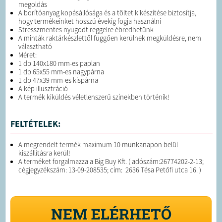
megoldás
A borítóanyag kopásállósága és a töltet kikészítése biztosítja,
hogy termékeinket hosszú évekig fogja használni
Stresszmentes nyugodt reggelre ébredhetünk
A minták raktárkészlettől függően kerülnek megküldésre, nem
választható
Méret:
1 db 140x180 mm-es paplan
1 db 65x55 mm-es nagypárna
1 db 47x39 mm-es kispárna
A kép illusztráció
A termék kiküldés véletlenszerű színekben történik!
FELTÉTELEK:
A megrendelt termék maximum 10 munkanapon belül
kiszállításra kerül!
A terméket forgalmazza a Big Buy Kft. ( adószám:26774202-2-13;
cégjegyzékszám: 13-09-208535; cím: 2636 Tésa Petőfi utca 16. )
NEM ELÉRHETŐ