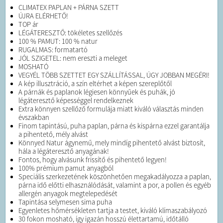
CLIMATEX PAPLAN + PÁRNA SZETT
ÚJRA ELÉRHETŐ!
TOP ár
LÉGÁTERESZTŐ: tökéletes szellőzés
100 % PAMUT: 100 % natur
RUGALMAS: formatartó
JÓL SZIGETEL: nem ereszti a meleget
MOSHATÓ
VEGYÉL TÖBB SZETTET EGY SZÁLLÍTÁSSAL, ÚGY JOBBAN MEGÉRI!
A kép illusztráció, a szín eltérhet a képen szereplőtől
A párnák és paplanok légiesen könnyűek és puhák, jó
légáteresztő képességgel rendelkeznek
Extra könnyen szellőző formulája miatt kiváló választás minden
évszakban
Finom tapintású, puha paplan, párna és kispárna ezzel garantálja
a pihentető, mély alvást
Könnyed Natur ágynemű, mely mindíg pihentető alvást biztosít,
hála a légáteresztő anyagának!
Fontos, hogy alvásunk frissítő és pihentető legyen!
100% prémium pamut anyagból
Speciális szerkezetének köszönhetően megakadályozza a paplan,
párna idő előtti elhasználódását, valamint a por, a pollen és egyéb
allergén anyagok megtelepedését
Tapintása selymesen sima puha
Egyenletes hőmérsékleten tartja a testet, kiváló klímaszabályozó
30 fokon mosható, így igazán hosszú élettartamú, időtálló