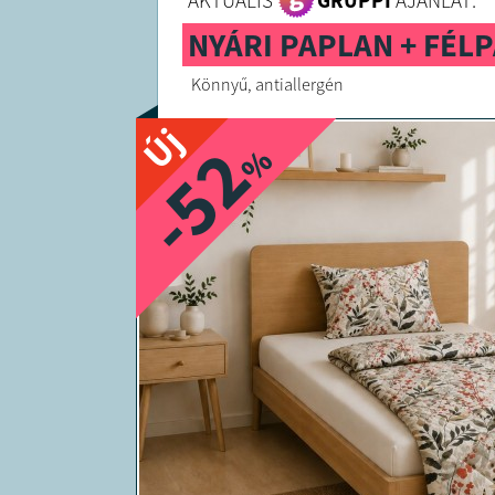
AKTUÁLIS
GRUPPI
AJÁNLAT:
NYÁRI PAPLAN + FÉL
Könnyű, antiallergén
Új
-52
%