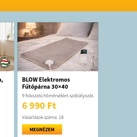
n,
BLOW Elektromos
Fűtőpárna 30×40
9 fokozatú hőmérséklet-szabályozás
6 990 Ft
Vásárlások száma: 18
MEGNÉZEM