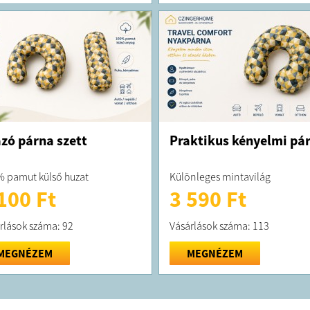
zó párna szett
Praktikus kényelmi pá
 pamut külső huzat
Különleges mintavilág
100 Ft
3 590 Ft
rlások száma: 92
Vásárlások száma: 113
MEGNÉZEM
MEGNÉZEM