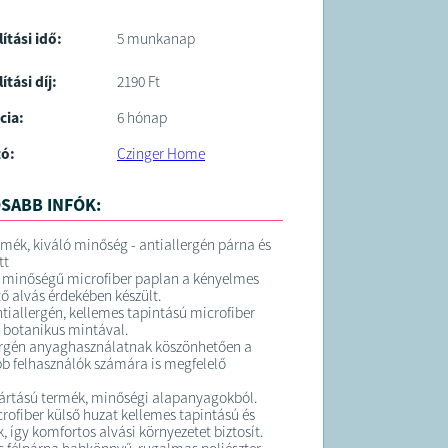
lítási idő:
5 munkanap
ítási díj:
2190 Ft
cia:
6 hónap
tó:
Czinger Home
SABB INFÓK:
mék, kiváló minőség - antiallergén párna és
tt
ó minőségű microfiber paplan a kényelmes
tő alvás érdekében készült.
tiallergén, kellemes tapintású microfiber
t, botanikus mintával.
ergén anyaghasználatnak köszönhetően a
b felhasználók számára is megfelelő
ártású termék, minőségi alapanyagokból.
rofiber külső huzat kellemes tapintású és
ik, így komfortos alvási környezetet biztosít.