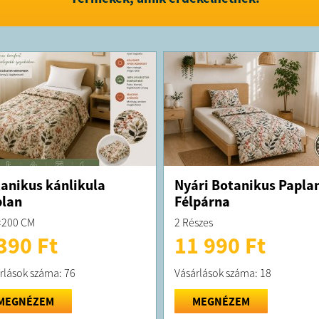
anikus kánlikula
Nyári Botanikus Papla
lan
Félpárna
×200 CM
2 Részes
390 Ft
11 990 Ft
rlások száma: 76
Vásárlások száma: 18
MEGNÉZEM
MEGNÉZEM