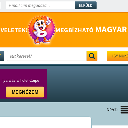
ELKÜLD
MAGYAR
 VELETEK!
MEGBÍZHATÓ
ÍGY MŰK
i nyaralás a Hotel Carpe
MEGNÉZEM
Nézet: