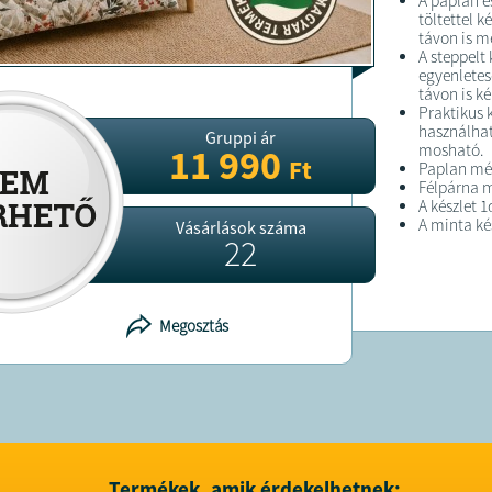
A paplan é
töltettel 
távon is m
A steppelt 
egyenletes
távon is k
Praktikus 
használha
Gruppi ár
mosható.
11 990
Ft
Paplan mé
Félpárna m
A készlet 
A minta ké
Vásárlások száma
22
FELTÉTELE
Megosztás
A terméket
A terméket
Termékek, amik érdekelhetnek: