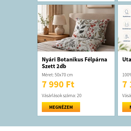
Nyári Botanikus Félpárna
Uta
Szett 2db
Méret: 50x70 cm
100%
7 990 Ft
7 
Vásárlások száma: 20
Vásá
MEGNÉZEM