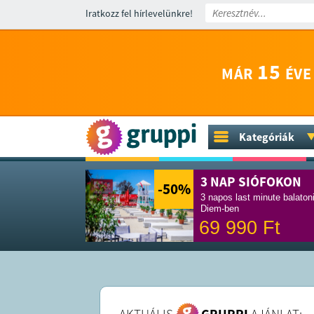
Iratkozz fel hírlevelünkre!
15
MÁR
ÉVE
Kategóriák
3 NAP SIÓFOKON
-50
%
3 napos last minute balaton
Diem-ben
69 990
Ft