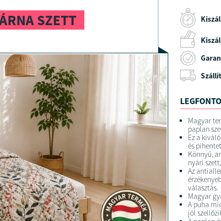
PÁRNA SZETT
Kiszál
Kiszáll
Garan
Szállí
LEGFONTO
Magyar ter
paplan sze
Ez a kivál
és pihente
Könnyű, an
nyári szet
Az antiall
érzékenyeb
választás.
Magyar gy
A puha mic
jól szellőz