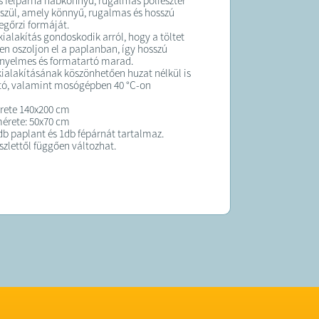
s félpárna habkönnyű, rugalmas poliészter
készül, amely könnyű, rugalmas és hosszú
egőrzi formáját.
kialakítás gondoskodik arról, hogy a töltet
en oszoljon el a paplanban, így hosszú
ényelmes és formatartó marad.
kialakításának köszönhetően huzat nélkül is
tó, valamint mosógépben 40 °C-on
rete 140x200 cm
érete: 50x70 cm
1db paplant és 1db fépárnát tartalmaz.
szlettől függően változhat.
K:
 átlagosan 5 munkanapon belül kiszállítjuk!
 forgalmazza a Czinger Home.