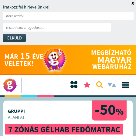
x
Iratkozz fel hírlevelünkre!
ELKÜLD
MEGBÍZHATÓ
15
MÁR
ÉVE
MAGYAR
VELETEK!
WEBÁRUHÁZ
-50
%
GRUPPI
AJÁNLAT:
7 ZÓNÁS GÉLHAB FEDŐMATRAC