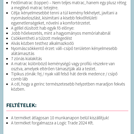
Fedőmatrac (topper) – Nem teljes matrac, hanem egy plusz réteg
a meglévő matrac tetejére.
Célja: kényelmesebbé tenni a túl kemény fekhelyet, javítani a
nyomáseloszlást, kisimítani a kisebb fekvőfelületi
egyenetlenségeket, növelni a komfortérzetet.
A géllel dúsított hab egyik fő előnye:
Jobb hőelvezetés, mint a hagyományos memóriahabnál
Csökkentheti a túlzott melegedést
Alvás közben testhez alkalmazkodó
Nyomáscsökkentő érzet: váll–csípő területen kényelmesebb
alátámasztás
7 zónás kialakítás
A matrac különböző keménységű vagy profilú részekre van
osztva, amelyek eltérően támasztják alá a testet.
Tipikus zónák: fej / nyak váll felső hát derék medence / csípő
comb láb
A cél, hogy a gerinc természetesebb helyzetben maradjon fekvés
közben.
FELTÉTELEK:
A terméket átlagosan 10 munkanapon belül kiszállítjuk!
A terméket forgalmazza a Logic Trade 2024 Kft.