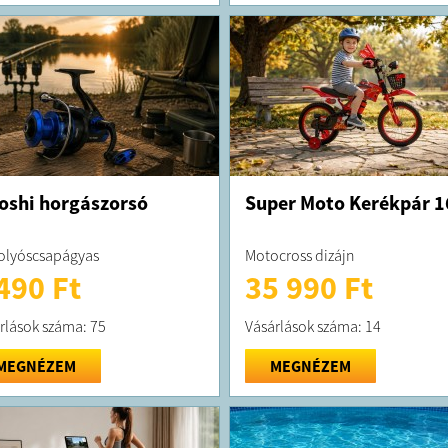
oshi horgászorsó
Super Moto Kerékpár 1
olyóscsapágyas
Motocross dizájn
490 Ft
35 990 Ft
rlások száma: 75
Vásárlások száma: 14
MEGNÉZEM
MEGNÉZEM