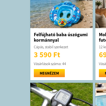
Felfújható baba úszógumi
Mo
kormánnyal
fut
Cápás, stabil szerkezet
12 k
3 590 Ft
69
Vásárlások száma: 44
Vásá
MEGNÉZEM