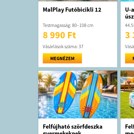
MalPlay Futóbicikli 12
U-a
úsz
Testmagasság: 80–108 cm
44.5
8 990 Ft
3 
Vásárlások száma: 37
Vásá
MEGNÉZEM
Felfújható szörfdeszka
Fel
gyermekeknek
med