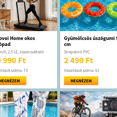
bvoi Home okos
Gyümölcsös úszógumi 
ópad
cm
m/h, 2,5 LE, összecsukható
Strapabíró PVC
 990 Ft
2 490 Ft
rlások száma: 73
Vásárlások száma: 61
MEGNÉZEM
MEGNÉZEM