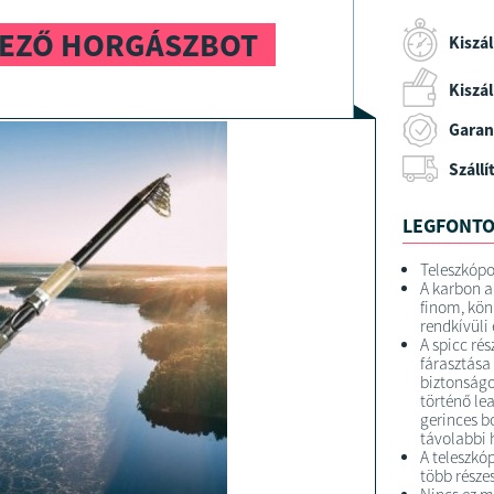
KEZŐ HORGÁSZBOT
Kiszál
Kiszáll
Garan
Szállí
LEGFONTO
Teleszkópo
A karbon a
finom, kön
rendkívüli
A spicc ré
fárasztása
biztonságo
történő le
gerinces bo
távolabbi 
A teleszkó
több része