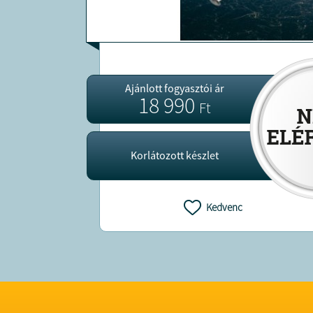
Ajánlott fogyasztói ár
18 990
Ft
Korlátozott készlet
Kedvenc