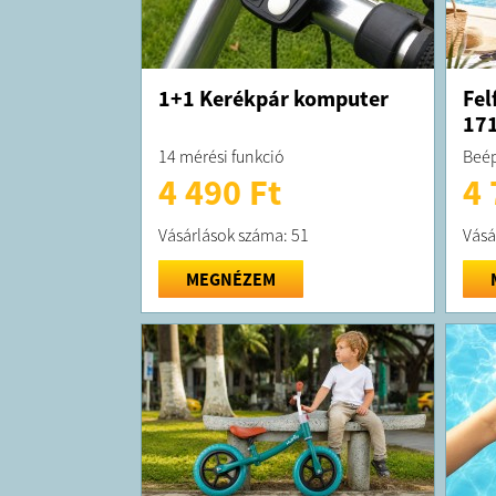
1+1 Kerékpár komputer
Fel
17
14 mérési funkció
Beép
4 490 Ft
4 
Vásárlások száma: 51
Vásá
MEGNÉZEM