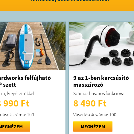
Főbb jelle
Szállítási 
Teljes hos
Nyél hossz
Tagok szá
Gyűrűk sz
Karcsú bot
Főbb jelle
Szállítási 
Teljes hos
Nyél hossz
Tagok szá
Gyűrűk sz
Karcsú bot
rdworks felfújható
9 az 1-ben karcsúsító
 szett
masszírozó
FELTÉTELE
cm, kiegészítőkkel
Számos hasznos funkcióval
A megrend
 990 Ft
8 490 Ft
kiszállítás
A terméket
rlások száma: 100
Vásárlások száma: 100
MEGNÉZEM
MEGNÉZEM