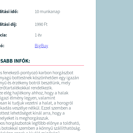
lítási idő:
10 munkanap
ítási díj:
1990 Ft
cia:
1 év
tó:
BigBuy
SABB INFÓK:
s fenekező-pontyozó karbon horgászbot
nyagú bottestnek köszönhetően egy igazán
nyű és érzékeny botról beszélünk, mely
 erőtartalékokkal rendelkezik.
sze elég hajlékony ahhoz, hogy a halak
 igazi élmény legyen, valamint
san ki tudjuk vezetni a halat, a horogról
akadás veszélye nélkül. Ezzel szemben a
ttest lehetőséget kínál arra, hogy a
helyeket is meghorgásszuk.
pos horgászbotok legfőbb előnye a toldható,
s botokkal szemben a könnyű szállíthatóság.