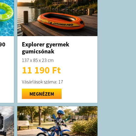
90
Explorer gyermek
gumicsónak
137 x 85 x 23 cm
11 190 Ft
Vásárlások száma: 17
MEGNÉZEM