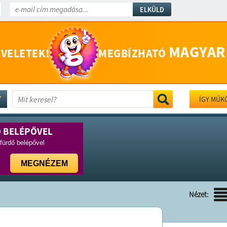
ELKÜLD
MAGYAR
 VELETEK!
MEGBÍZHATÓ
ÍGY MŰK
Ő BELÉPŐVEL
rfürdő belépővel
MEGNÉZEM
Nézet: