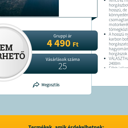
Nincs ez m
horgászbot
hosszú, de
könnyedén 
csomagtart
motorkerék
tömegközle
A hosszú ny
Gruppi ár
karbon bot
4 490
Ft
horgászato
hagyomány
horgászok 
VÁLASZTHA
Vásárlások száma
25
2400m
Főbb jelle
Szállítási
Teljes hos
Nyél hossz
Megosztás
Tagok szá
Gyűrűk sz
Karcsú bot
Főbb jelle
Szállítási
Nyél hossz
Tagok szá
Gyűrűk sz
Karcsú bot
Termékek, amik érdekelhetnek: