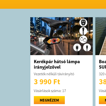
Kerékpár hátsó lámpa
Boa
irányjelzővel
SUP
Vezeték nélküli távirányító
320 
3 990 Ft
38
Vásárlások száma: 17
Vásá
MEGNÉZEM