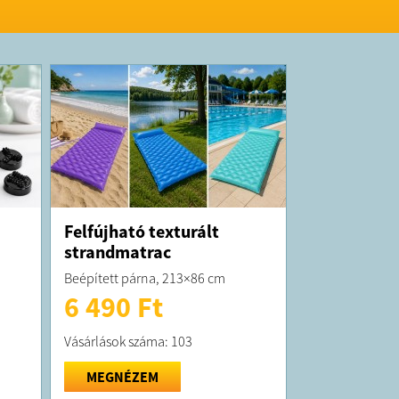
mzők 2,7m:
hossz: 64cm
sz: 270cm
a az orsótartó tetejéig: 48cm
ma: 6
áma: 5
test
mzők 2,4m
hossz: 58cm
sz: 240cm
a az orsótartó tetejéig: 43cm
ma: 5
áma: 4
test
Felfújható texturált
strandmatrac
K:
Beépített párna, 213×86 cm
elt termék maximum 10 munkanapon belül
6 490 Ft
ra kerül!
 forgalmazza a Big Buy Kft.
Vásárlások száma: 103
MEGNÉZEM