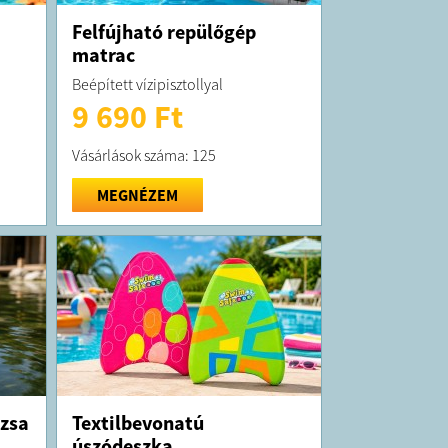
Felfújható repülőgép
matrac
Beépített vízipisztollyal
9 690 Ft
Vásárlások száma: 125
MEGNÉZEM
ózsa
Textilbevonatú
úszódeszka