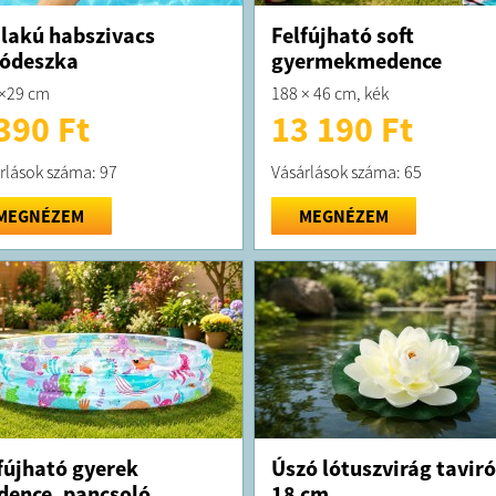
lakú habszivacs
Felfújható soft
ódeszka
gyermekmedence
×29 cm
188 × 46 cm, kék
390 Ft
13 190 Ft
rlások száma: 97
Vásárlások száma: 65
MEGNÉZEM
MEGNÉZEM
fújható gyerek
Úszó lótuszvirág tavir
ence, pancsoló
18 cm