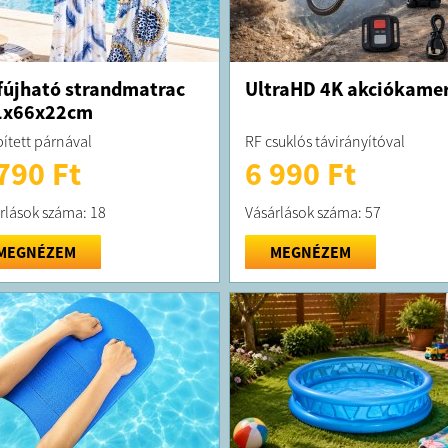
fújható strandmatrac
UltraHD 4K akciókame
1x66x22cm
ített párnával
RF csuklós távirányítóval
790 Ft
6 990 Ft
rlások száma: 18
Vásárlások száma: 57
MEGNÉZEM
MEGNÉZEM