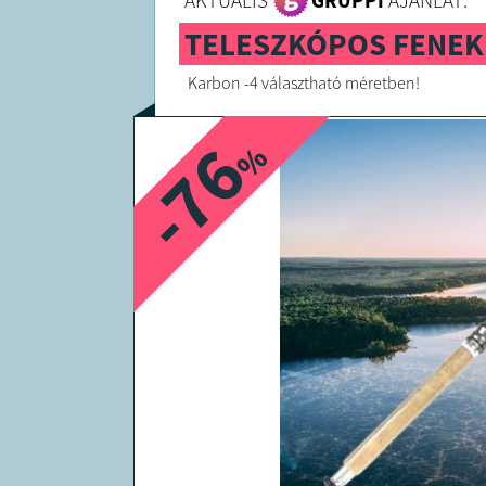
AKTUÁLIS
GRUPPI
AJÁNLAT:
TELESZKÓPOS FENE
Karbon -4 választható méretben!
-76
%