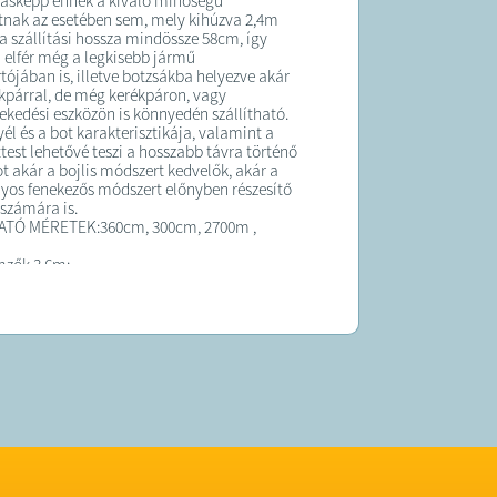
ásképp ennek a kiváló minőségű
nak az esetében sem, mely kihúzva 2,4m
 a szállítási hossza mindössze 58cm, így
elfér még a legkisebb jármű
ójában is, illetve botzsákba helyezve akár
párral, de még kerékpáron, vagy
kedési eszközön is könnyedén szállítható.
él és a bot karakterisztikája, valamint a
test lehetővé teszi a hosszabb távra történő
t akár a bojlis módszert kedvelők, akár a
os fenekezős módszert előnyben részesítő
számára is.
TÓ MÉRETEK:360cm, 300cm, 2700m ,
mzők 3,6m:
 hossz: 73cm
sz: 360cm
a az orsótartó tetejéig: 61cm
ma: 7
áma: 6
test
mzők 3 m
 hossz: 69cm Teljes hossz: 300cm
a az orsótartó tetejéig: 57cm
ma: 6
áma: 5
test