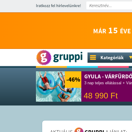
Iratkozz fel hírlevelünkre!
15
MÁR
ÉVE
Kategóriák
GYULA - VÁRFÜRD
-46
%
3 nap teljes ellátással + Vá
48 990
Ft