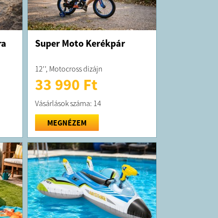
ra
Super Moto Kerékpár
12'', Motocross dizájn
33 990 Ft
Vásárlások száma: 14
MEGNÉZEM