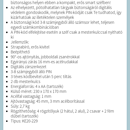
biztonságos helyen ebben a kompakt, erős smart széfben!
Az elhelyezett, pótolhatatlan tárgyak biztonságáról digitális
védelem gondoskodik, melynek PIN-kódját csak Te tudhatod, így
kizárhatóak az illetéktelen személyek
A biztonsági kód 3-8 számjegyből álló számsor lehet, teljesen
egyedi számkombinációban
A PIN-kód elfelejtése esetén a széf csak a mesterkulccsal nyitható
ki
Jellemzők:
Strapabíró, erős kivitel
Beépíthető
90°-os ajtónyitás, jobboldali zsanérokkal
Egyirányú zárás 16 mm-es acélrudakkal
Digitális zárszerkezet
3-8 számjegyből álló PIN
3 téves kódbevitel után 5 perc tiltás
2 db mesterkulcs
Energiaforrás: 4 x AA (tartozék)
Külső méret: 230 x 170 x 170 mm
Acélfal vastagság: 1 mm
Ajtóvastagság: 45 mm, 3 mm acélborítással
Súly: 2,7 kg
Rögzíthetőség: 4 rögzítőlyuk (2 hátul, 2 alul), 2 csavar + 2 fém
dűbel (tartozék)
Típus: KE20-229