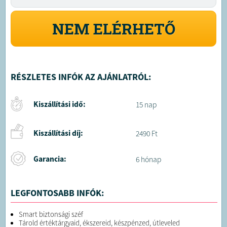
NEM ELÉRHETŐ
RÉSZLETES INFÓK AZ AJÁNLATRÓL:
Kiszállítási idő:
15 nap
Kiszállítási díj:
2490 Ft
Garancia:
6 hónap
LEGFONTOSABB INFÓK:
Smart biztonsági széf
Tárold értéktárgyaid, ékszereid, készpénzed, útleveled