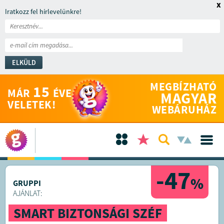
x
Iratkozz fel hírlevelünkre!
ELKÜLD
MEGBÍZHATÓ
15
MÁR
ÉVE
MAGYAR
VELETEK!
WEBÁRUHÁZ
-47
%
GRUPPI
AJÁNLAT:
SMART BIZTONSÁGI SZÉF