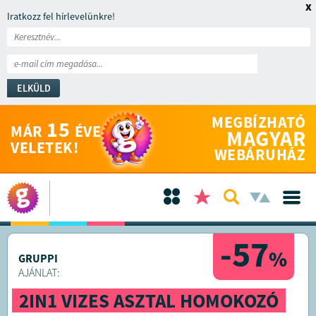
x
Iratkozz fel hírlevelünkre!
ELKÜLD
MEGBÍZHATÓ
15
MÁR
ÉVE
MAGYAR
VELETEK!
WEBÁRUHÁZ
-57
%
GRUPPI
AJÁNLAT:
2IN1 VIZES ASZTAL HOMOKOZÓ