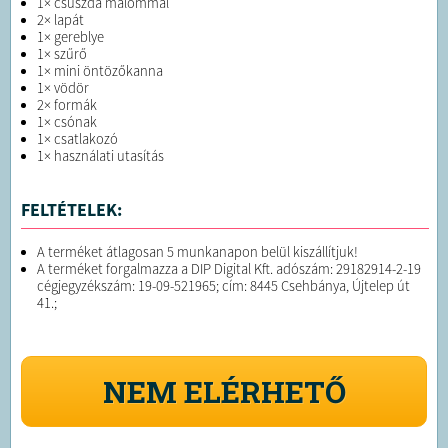
1× csúszda malommal
2× lapát
1× gereblye
1× szűrő
1× mini öntözőkanna
1× vödör
2× formák
1× csónak
1× csatlakozó
1× használati utasítás
FELTÉTELEK:
A terméket átlagosan 5 munkanapon belül kiszállítjuk!
A terméket forgalmazza a DIP Digital Kft. adószám: 29182914-2-19
cégjegyzékszám: 19-09-521965; cím: 8445 Csehbánya, Újtelep út
41.;
NEM ELÉRHETŐ