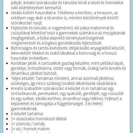
pályát, kreatív szórakozást és tanulást kínál a vízzel és homokkal
való kísérletezésen keresztül.
Ideális kültéri használatra: Tökéletes a kertben, a teraszon, az
erkélyen vagy akár a strandon is, minden körülmények között
szórakozást nyújt.
Fejlesztés és tanulás: A nagyméretű vízi pálya malommal és
csúszdával lehetővé teszi a gyermekek számára a víz mozgásának
megfigyelését, a fizika alapvető törvényszerűségeinek
megismerését és a logikus gondolkodás fejlesztését.
Biztonságos és tartós kivitelezés: Időjárásálló anyagokból készült,
lekerekített élekkel és stabil lábakkal a biztonság és a hosszú
használat érdekében.
Korlátlan játék: A tartozékok gazdag készlete, mint például lapát,
gereblye, öntözőkanna, vödör vagy formák, órákig tartó kreatív és
dinamikus játékot biztosít.
Teljes készlet: Tartalmaz mindent, ami az azonnali játékhoz
szükséges, így nincs szükség további alkatrészek vásárlására.
Kreatív szabadtéri szórakozás! A készlet m.in tartalmaz egy
öntözőkannát, penészeket, egy spatulát, gereblyét, egy csúszdát
és egy széket. Ideális kerthez, strandhoz vagy telkhez. Fejleszti a
képzeletet és támogatja a függetlenséget. 3 év feletti
gyermekeknek.
A készlet tartalma:
1× vízasztalos homokozó lábbal
1× zsámoly / tartály
1× víz / homok malom