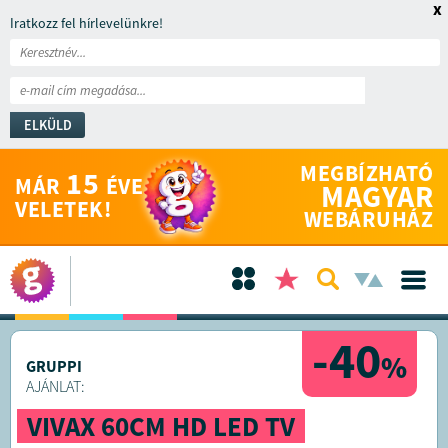
x
Iratkozz fel hírlevelünkre!
ELKÜLD
MEGBÍZHATÓ
15
MÁR
ÉVE
MAGYAR
VELETEK!
WEBÁRUHÁZ
-40
%
GRUPPI
AJÁNLAT:
VIVAX 60CM HD LED TV