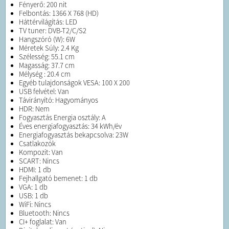
Fényerő: 200 nit
Felbontás: 1366 X 768 (HD)
Háttérvilágítás: LED
TV tuner: DVB-T2/C/S2
Hangszóró (W): 6W
Méretek Súly: 2.4 Kg
Szélesség: 55.1 cm
Magasság: 37.7 cm
Mélység : 20.4 cm
Egyéb tulajdonságok VESA: 100 X 200
USB felvétel: Van
Távirányító: Hagyományos
HDR: Nem
Fogyasztás Energia osztály: A
Éves energiafogyasztás: 34 kWh/év
Energiafogyasztás bekapcsolva: 23W
Csatlakozók
Kompozit: Van
SCART: Nincs
HDMI: 1 db
Fejhallgató bemenet: 1 db
VGA: 1 db
USB: 1 db
WiFi: Nincs
Bluetooth: Nincs
CI+ foglalat: Van