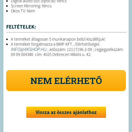
Digital audio out (optical): Nincs
Screen Mirroring: Nincs
Okos TV: Nem
FELTÉTELEK:
A terméket átlagosan 5 munkanapon belül kiszállítjuk!
A terméket forgalmazza a BIMF KFT. ; Elérhetőségei:
INFO@4KSHOP.HU
; adószám: 12117196-2-09 ; cégjegyzékszám:
09 09 004380 cím: 4025 Debrecen Miklós u. 42.
NEM ELÉRHETŐ
Vissza az összes ajánlathoz