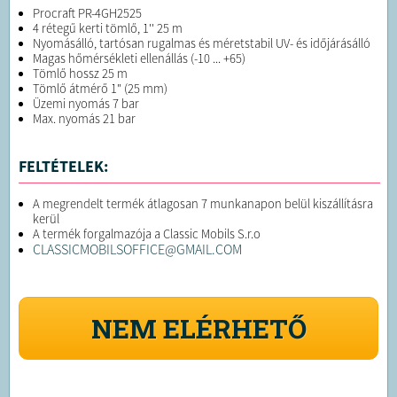
Procraft PR-4GH2525
4 rétegű kerti tömlő, 1'' 25 m
Nyomásálló, tartósan rugalmas és méretstabil UV- és időjárásálló
Magas hőmérsékleti ellenállás (-10 ... +65)
Tömlő hossz 25 m
Tömlő átmérő 1" (25 mm)
Üzemi nyomás 7 bar
Max. nyomás 21 bar
FELTÉTELEK:
A megrendelt termék átlagosan 7 munkanapon belül kiszállításra
kerül
A termék forgalmazója a Classic Mobils S.r.o
CLASSICMOBILSOFFICE@GMAIL.COM
NEM ELÉRHETŐ