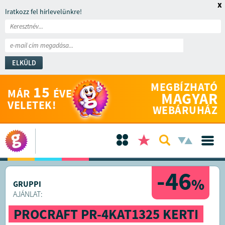
x
Iratkozz fel hírlevelünkre!
ELKÜLD
MEGBÍZHATÓ
15
MÁR
ÉVE
MAGYAR
VELETEK!
WEBÁRUHÁZ
-46
%
GRUPPI
AJÁNLAT:
PROCRAFT PR-4KAT1325 KERTI