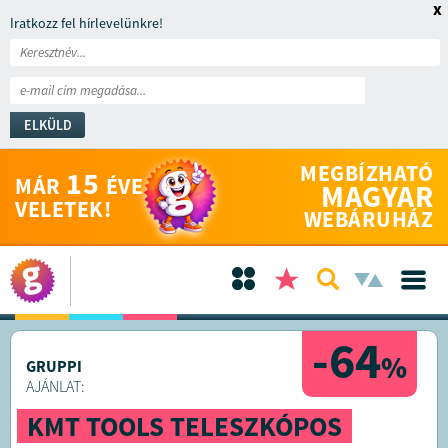
x
Iratkozz fel hírlevelünkre!
ELKÜLD
MEGBÍZHATÓ
15
MÁR
ÉVE
MAGYAR
VELETEK!
WEBÁRUHÁZ
-64
%
GRUPPI
AJÁNLAT:
KMT TOOLS TELESZKÓPOS