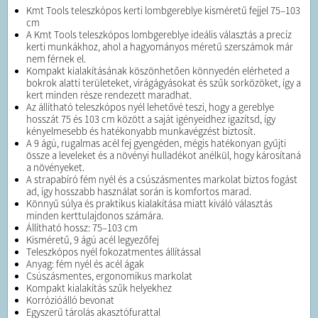
Kmt Tools teleszkópos kerti lombgereblye kisméretű fejjel 75–103
cm
A Kmt Tools teleszkópos lombgereblye ideális választás a precíz
kerti munkákhoz, ahol a hagyományos méretű szerszámok már
nem férnek el.
Kompakt kialakításának köszönhetően könnyedén elérheted a
bokrok alatti területeket, virágágyásokat és szűk sorközöket, így a
kert minden része rendezett maradhat.
Az állítható teleszkópos nyél lehetővé teszi, hogy a gereblye
hosszát 75 és 103 cm között a saját igényeidhez igazítsd, így
kényelmesebb és hatékonyabb munkavégzést biztosít.
A 9 ágú, rugalmas acél fej gyengéden, mégis hatékonyan gyűjti
össze a leveleket és a növényi hulladékot anélkül, hogy károsítaná
a növényeket.
A strapabíró fém nyél és a csúszásmentes markolat biztos fogást
ad, így hosszabb használat során is komfortos marad.
Könnyű súlya és praktikus kialakítása miatt kiváló választás
minden kerttulajdonos számára.
Állítható hossz: 75–103 cm
Kisméretű, 9 ágú acél legyezőfej
Teleszkópos nyél fokozatmentes állítással
Anyag: fém nyél és acél ágak
Csúszásmentes, ergonomikus markolat
Kompakt kialakítás szűk helyekhez
Korrózióálló bevonat
Egyszerű tárolás akasztófurattal