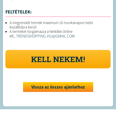
FELTÉTELEK:
A megrendelt termék maximum 10 munkanapon belül
kiszállításra kerül!
A terméket forgalmazza a Netklikk Online
TRENDSHOPPING.HU@GMAIL.COM
Kft.,
KELL NEKEM!
Vissza az összes ajánlathoz