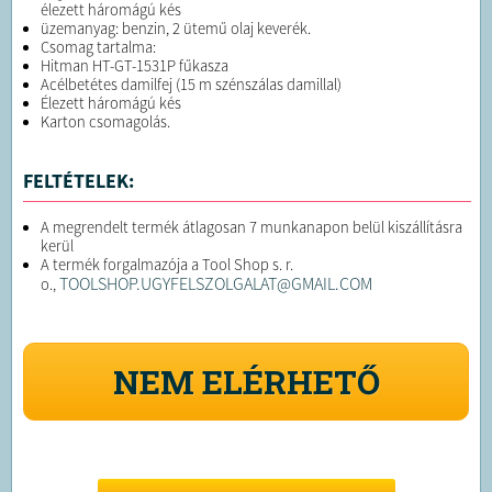
élezett háromágú kés
üzemanyag: benzin, 2 ütemű olaj keverék.
Csomag tartalma:
Hitman HT-GT-1531P fűkasza
Acélbetétes damilfej (15 m szénszálas damillal)
Élezett háromágú kés
Karton csomagolás.
FELTÉTELEK:
A megrendelt termék átlagosan 7 munkanapon belül kiszállításra
kerül
A termék forgalmazója a Tool Shop s. r.
TOOLSHOP.UGYFELSZOLGALAT@GMAIL.COM
o.,
NEM ELÉRHETŐ