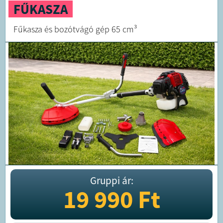
FŰKASZA
Fűkasza és bozótvágó gép 65 cm³
Gruppi ár:
19 990
Ft