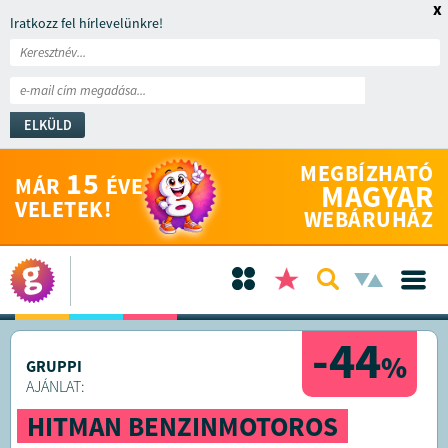
x
Iratkozz fel hírlevelünkre!
ELKÜLD
MEGBÍZHATÓ
15
MÁR
ÉVE
MAGYAR
VELETEK!
WEBÁRUHÁZ
-44
%
GRUPPI
AJÁNLAT:
HITMAN BENZINMOTOROS