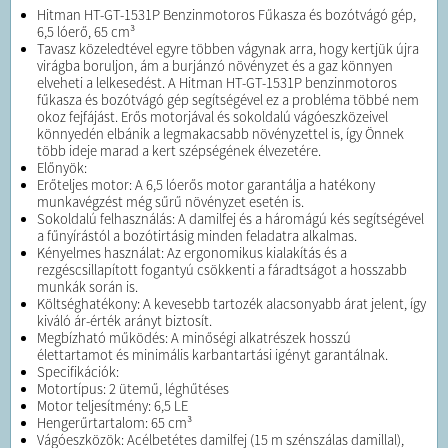
Hitman HT-GT-1531P Benzinmotoros Fűkasza és bozótvágó gép,
6,5 lóerő, 65 cm³
Tavasz közeledtével egyre többen vágynak arra, hogy kertjük újra
virágba boruljon, ám a burjánzó növényzet és a gaz könnyen
elveheti a lelkesedést. A Hitman HT-GT-1531P benzinmotoros
fűkasza és bozótvágó gép segítségével ez a probléma többé nem
okoz fejfájást. Erős motorjával és sokoldalú vágóeszközeivel
könnyedén elbánik a legmakacsabb növényzettel is, így Önnek
több ideje marad a kert szépségének élvezetére.
Előnyök:
Erőteljes motor: A 6,5 lóerős motor garantálja a hatékony
munkavégzést még sűrű növényzet esetén is.
Sokoldalú felhasználás: A damilfej és a háromágú kés segítségével
a fűnyírástól a bozótirtásig minden feladatra alkalmas.
Kényelmes használat: Az ergonomikus kialakítás és a
rezgéscsillapított fogantyú csökkenti a fáradtságot a hosszabb
munkák során is.
Költséghatékony: A kevesebb tartozék alacsonyabb árat jelent, így
kiváló ár-érték arányt biztosít.
Megbízható működés: A minőségi alkatrészek hosszú
élettartamot és minimális karbantartási igényt garantálnak.
Specifikációk:
Motortípus: 2 ütemű, léghűtéses
Motor teljesítmény: 6,5 LE
Hengerűrtartalom: 65 cm³
Vágóeszközök: Acélbetétes damilfej (15 m szénszálas damillal),