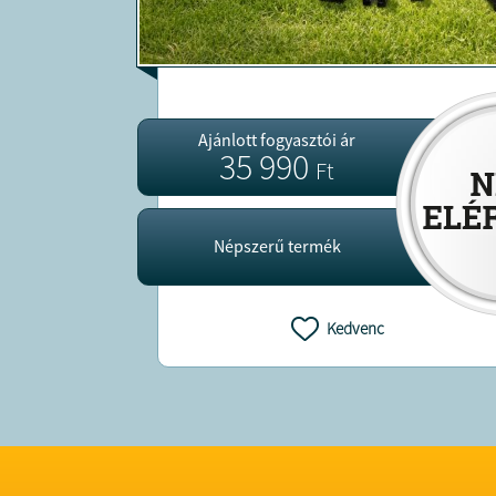
Ajánlott fogyasztói ár
35 990
Ft
Népszerű termék
Kedvenc