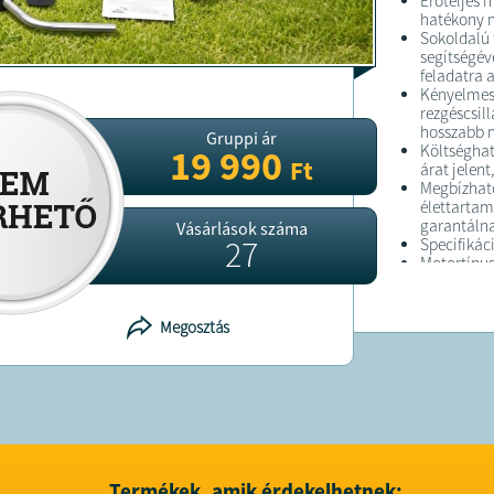
Erőteljes 
hatékony m
Sokoldalú 
segítségév
feladatra 
Kényelmes 
rezgéscsil
hosszabb m
Gruppi ár
Költséghat
19 990
Ft
árat jelent
Megbízható
élettartam
garantálna
Vásárlások száma
27
Specifikác
Motortípus
Motor telje
Hengerűrt
Vágóeszköz
Megosztás
damillal),
üzemanyag:
Csomag ta
Hitman HT
Acélbetéte
Élezett há
Karton cs
Termékek, amik érdekelhetnek: