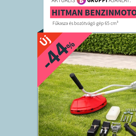
AKTUÁLIS
GRUPPI
AJÁNLAT:
HITMAN BENZINMOT
Fűkasza és bozótvágó gép 65 cm³
Új
-44
%