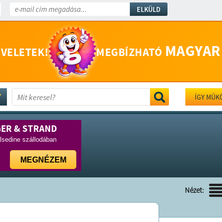
ELKÜLD
MAGYAR
 VELETEK!
MEGBÍZHATÓ
ÍGY MŰK
GER & STRAND
lsedine szállodában
MEGNÉZEM
Nézet: