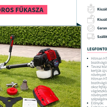
OROS FŰKASZA
Kiszál
Kiszáll
Garan
Szállí
LEGFONTO
Hitman HT
bozótvágó 
Tavasz köz
kertjük új
növényzet 
Hitman HT
bozótvágó 
okoz fejfáj
vágóeszkö
növényzett
szépségéne
Előnyök: