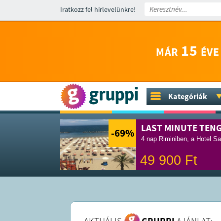
Iratkozz fel hírlevelünkre!
15
MÁR
ÉVE
Kategóriák
LAST MINUTE TEN
-69
%
4 nap Riminiben, a Hotel Sa
49 900
Ft