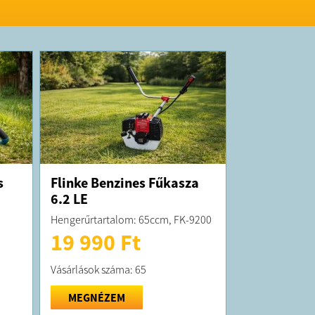
K:
elt termék átlagosan 7 munkanapon belül
ra kerül
orgalmazója a Tool Shop s. r.
p.ugyfelszolgalat@gmail.com
s
Flinke Benzines Fűkasza
6.2 LE
Hengerűrtartalom: 65ccm, FK-9200
19 990 Ft
Vásárlások száma: 65
MEGNÉZEM