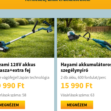
FELTÉTELE
A megrend
kiszállítás
A termék f
o.,
toolsho
yami 128V akkus
Hayami akkumulátoro
asza+extra fej
szegélynyíró
le vágófejjel!Japán technológia
2 db akku, 600 fordulat/perc
 990 Ft
15 990 Ft
rlások száma: 58
Vásárlások száma: 63
MEGNÉZEM
MEGNÉZEM