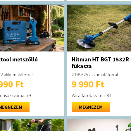
tool metszőlló
Hitman HT-BGT-1532R
fűkasza
V akkumulátorral
2 DB 62V akkumulátorral
990 Ft
9 990 Ft
rlások száma: 79
Vásárlások száma: 81
MEGNÉZEM
MEGNÉZEM