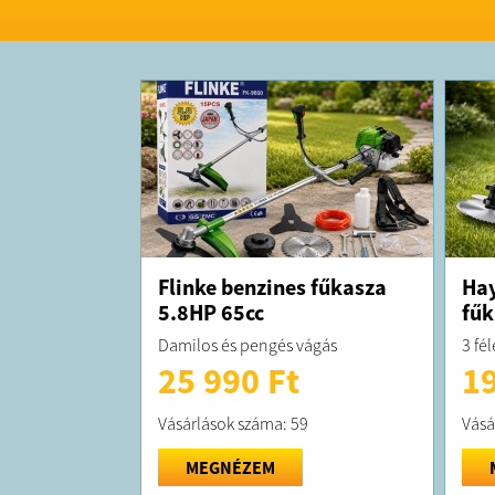
Flinke benzines fűkasza
Ha
5.8HP 65cc
fűk
Damilos és pengés vágás
3 fé
25 990 Ft
19
Vásárlások száma: 59
Vásá
MEGNÉZEM