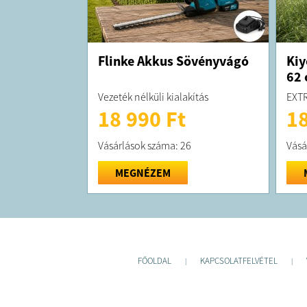
Flinke Akkus Sövényvágó
Kiy
62
Vezeték nélküli kialakítás
EXTR
18 990 Ft
18
Vásárlások száma: 26
Vásá
MEGNÉZEM
FŐOLDAL
KAPCSOLATFELVÉTEL
|
|