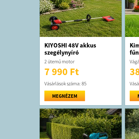
KIYOSHI 48V akkus
Kim
szegélynyíró
fűn
2 ütemű motor
Vágá
7 990 Ft
38
Vásárlások száma: 85
Vásá
MEGNÉZEM