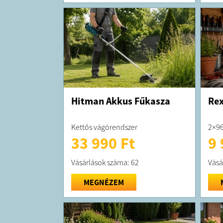
Hitman Akkus Fűkasza
Rex
Kettős vágórendszer
2×96
33 990 Ft
9 
Vásárlások száma: 62
Vásá
MEGNÉZEM