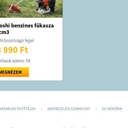
oshi benzines fűkasza
 cm3
A bozotvágó fejjel
 990 Ft
rlások száma: 58
MEGNÉZEM
VÁSÁRLÁSI FELTÉTELEK
ADATKEZELÉSI SZABÁLYZAT
ÍGY MŰKÖDIK
|
|