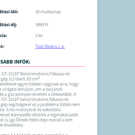
lítási idő:
10 munkanap
ítási díj:
3990 Ft
cia:
2 év
tó:
Tool Shop s. r. o.
SABB INFÓK:
-GT-1531P Benzinmotoros Fűkasza és
gép, 6,5 lóerő, 65 cm³
eledtével egyre többen vágynak arra, hogy
ra virágba boruljon, ám a burjánzó
és a gaz könnyen elveheti a lelkesedést. A
-GT-1531P benzinmotoros fűkasza és
gép segítségével ez a probléma többé nem
ást. Erős motorjával és sokoldalú
zeivel könnyedén elbánik a legmakacsabb
el is, így Önnek több ideje marad a kert
k élvezetére.