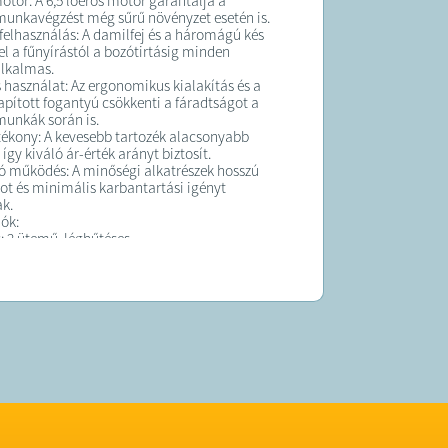
motor: A 6,5 lóerős motor garantálja a
unkavégzést még sűrű növényzet esetén is.
felhasználás: A damilfej és a háromágú kés
el a fűnyírástól a bozótirtásig minden
alkalmas.
használat: Az ergonomikus kialakítás és a
lapított fogantyú csökkenti a fáradtságot a
unkák során is.
ékony: A kevesebb tartozék alacsonyabb
, így kiváló ár-érték arányt biztosít.
 működés: A minőségi alkatrészek hosszú
ot és minimális karbantartási igényt
k.
iók:
: 2 ütemű, léghűtéses
sítmény: 6,5 LE
artalom: 65 cm³
ök: Acélbetétes damilfej (15 m szénszálas
 élezett háromágú kés
 benzin, 2 ütemű olaj keverék.
rtalma:
-GT-1531P fűkasza
s damilfej (15 m szénszálas damillal)
romágú kés
omagolás.