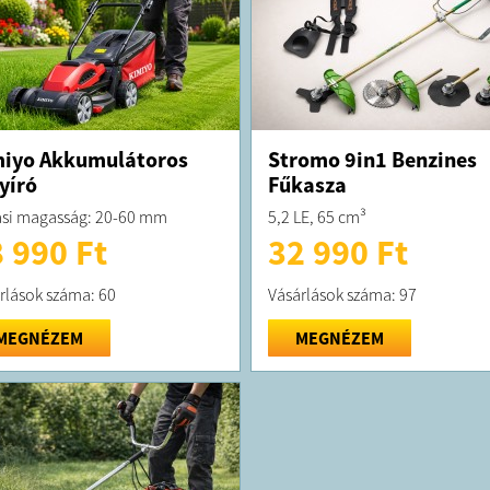
iyo Akkumulátoros
Stromo 9in1 Benzines
yíró
Fűkasza
si magasság: 20-60 mm
5,2 LE, 65 cm³
 990 Ft
32 990 Ft
rlások száma: 60
Vásárlások száma: 97
MEGNÉZEM
MEGNÉZEM