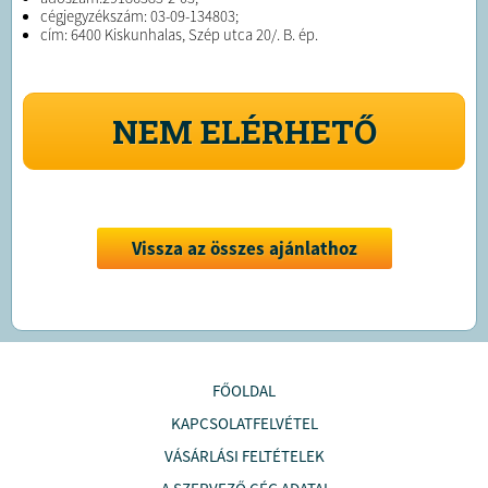
cégjegyzékszám: 03-09-134803;
cím: 6400 Kiskunhalas, Szép utca 20/. B. ép.
NEM ELÉRHETŐ
Vissza az összes ajánlathoz
FŐOLDAL
KAPCSOLATFELVÉTEL
VÁSÁRLÁSI FELTÉTELEK