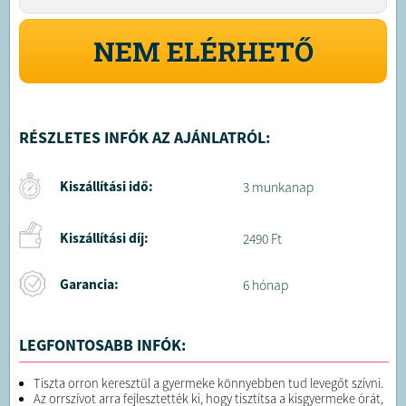
NEM ELÉRHETŐ
RÉSZLETES INFÓK AZ AJÁNLATRÓL:
Kiszállítási idő:
3 munkanap
Kiszállítási díj:
2490 Ft
Garancia:
6 hónap
LEGFONTOSABB INFÓK:
Tiszta orron keresztül a gyermeke könnyebben tud levegőt szívni.
Az orrszívot arra fejlesztették ki, hogy tisztítsa a kisgyermeke órát,