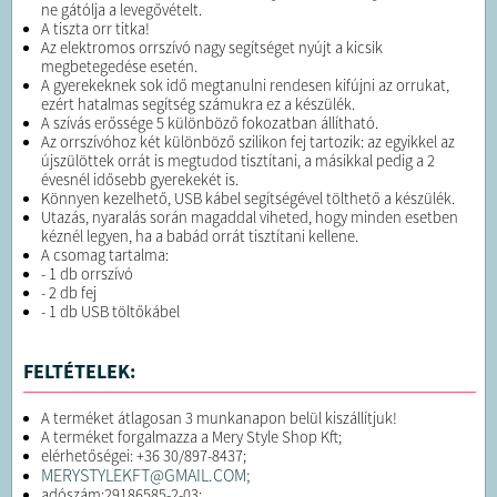
ne gátólja a levegővételt.
A tiszta orr titka! ​
Az elektromos orrszívó nagy segítséget nyújt a kicsik
megbetegedése esetén.
A gyerekeknek sok idő megtanulni rendesen kifújni az orrukat,
ezért hatalmas segítség számukra ez a készülék.
A szívás erőssége 5 különböző fokozatban állítható.
Az orrszívóhoz két különböző szilikon fej tartozik: az egyikkel az
újszülöttek orrát is megtudod tisztítani, a másikkal pedig a 2
évesnél idősebb gyerekekét is.
Könnyen kezelhető, USB kábel segítségével tölthető a készülék.
Utazás, nyaralás során magaddal viheted, hogy minden esetben
kéznél legyen, ha a babád orrát tisztítani kellene.
A csomag tartalma:
- 1 db orrszívó
- 2 db fej
- 1 db USB töltőkábel
FELTÉTELEK:
A terméket átlagosan 3 munkanapon belül kiszállítjuk!
A terméket forgalmazza a Mery Style Shop Kft;
elérhetőségei: +36 30/897-8437;
MERYSTYLEKFT@GMAIL.COM;
adószám:29186585-2-03;