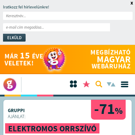
x
Iratkozz fel hírlevelünkre!
ELKÜLD
MEGBÍZHATÓ
15
MÁR
ÉVE
MAGYAR
VELETEK!
WEBÁRUHÁZ
-71
%
GRUPPI
AJÁNLAT:
ELEKTROMOS ORRSZÍVÓ