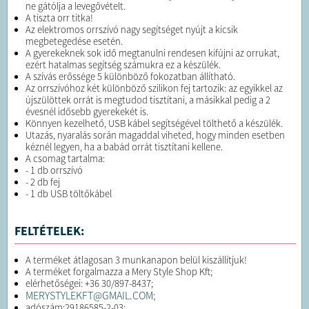
ne gátólja a levegővételt.
A tiszta orr titka! ​
Az elektromos orrszívó nagy segítséget nyújt a kicsik
megbetegedése esetén.
A gyerekeknek sok idő megtanulni rendesen kifújni az orrukat,
ezért hatalmas segítség számukra ez a készülék.
A szívás erőssége 5 különböző fokozatban állítható.
Az orrszívóhoz két különböző szilikon fej tartozik: az egyikkel az
újszülöttek orrát is megtudod tisztítani, a másikkal pedig a 2
évesnél idősebb gyerekekét is.
Könnyen kezelhető, USB kábel segítségével tölthető a készülék.
Utazás, nyaralás során magaddal viheted, hogy minden esetben
kéznél legyen, ha a babád orrát tisztítani kellene.
A csomag tartalma:
- 1 db orrszívó
- 2 db fej
- 1 db USB töltőkábel
FELTÉTELEK:
A terméket átlagosan 3 munkanapon belül kiszállítjuk!
A terméket forgalmazza a Mery Style Shop Kft;
elérhetőségei: +36 30/897-8437;
MERYSTYLEKFT@GMAIL.COM;
adószám:29186585-2-03;