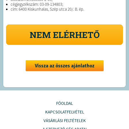
cégjegyzékszám: 03-09-134803;
cím: 6400 Kiskunhalas, Szép utca 20/. B. ép.
NEM ELÉRHETŐ
Vissza az összes ajánlathoz
FŐOLDAL
KAPCSOLATFELVÉTEL
VÁSÁRLÁSI FELTÉTELEK