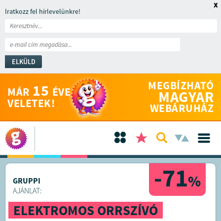
x
Iratkozz fel hírlevelünkre!
ELKÜLD
MEGBÍZHATÓ
15
MÁR
ÉVE
MAGYAR
VELETEK!
WEBÁRUHÁZ
-71
%
GRUPPI
AJÁNLAT:
ELEKTROMOS ORRSZÍVÓ