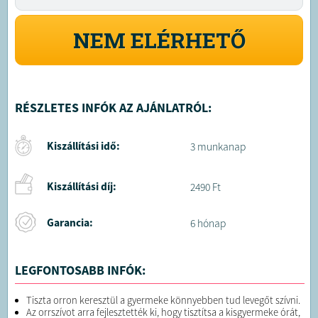
NEM ELÉRHETŐ
RÉSZLETES INFÓK AZ AJÁNLATRÓL:
Kiszállítási idő:
3 munkanap
Kiszállítási díj:
2490 Ft
Garancia:
6 hónap
LEGFONTOSABB INFÓK:
Tiszta orron keresztül a gyermeke könnyebben tud levegőt szívni.
Az orrszívot arra fejlesztették ki, hogy tisztítsa a kisgyermeke órát,