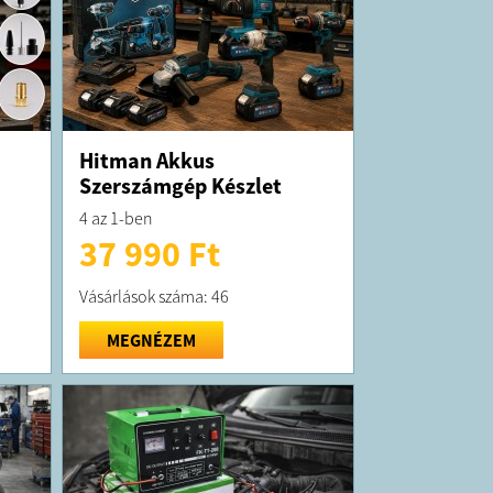
Hitman Akkus
Szerszámgép Készlet
4 az 1-ben
37 990 Ft
Vásárlások száma: 46
MEGNÉZEM