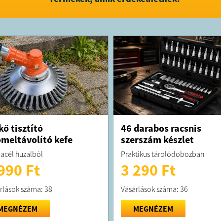
kő tisztító
46 darabos racsnis
meltávolító kefe
szerszám készlet
acél huzalból
Praktikus tárolódobozban
990 Ft
3 290 Ft
rlások száma: 38
Vásárlások száma: 36
MEGNÉZEM
MEGNÉZEM