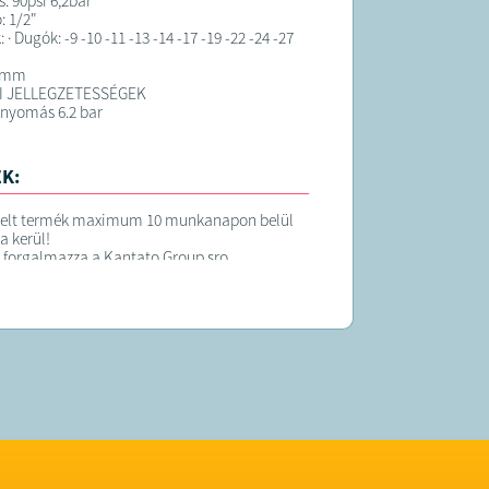
 90psi 6,2bar
: 1/2"
 · Dugók: -9 -10 -11 -13 -14 -17 -19 -22 -24 -27
5 mm
I JELLEGZETESSÉGEK
 nyomás 6.2 bar
K:
elt termék maximum 10 munkanapon belül
ra kerül!
 forgalmazza a Kantato Group sro.
g:
kantato.sales@gmail.com