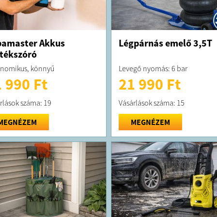
pamaster Akkus
Légpárnás emelő 3,5T
tékszóró
nomikus, könnyű
Levegő nyomás: 6 bar
 990 Ft
21 990 Ft
rlások száma: 19
Vásárlások száma: 15
MEGNÉZEM
MEGNÉZEM