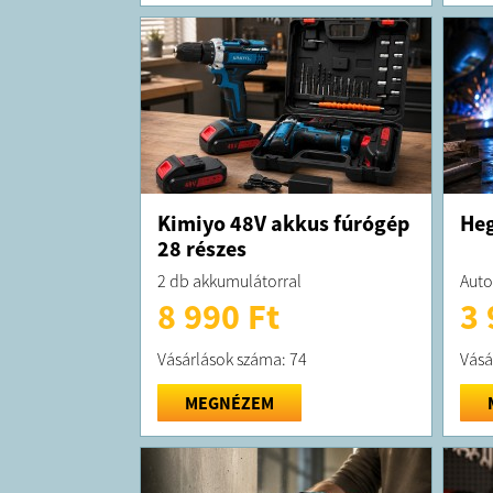
Kimiyo 48V akkus fúrógép
Heg
28 részes
2 db akkumulátorral
Auto
8 990 Ft
3 
Vásárlások száma: 74
Vásá
MEGNÉZEM