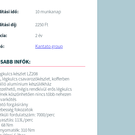
lítási idő:
10 munkanap
ítási díj:
2250 Ft
cia:
2 év
tó:
Kantato group
SABB INFÓK:
égkulcs készlet LZ208
, légkulcs csavarozókészlet, kofferben
nálló alumínium készülékház
zelhető, mégis rendkívül erős légkulcs
jének köszönhetően nincs több nehezen
avarkötés
ató forgásirány
sebesség fokozatok
élküli fordulatszám: 7000/perc
asztás: 113L/perc
: 68 Nm
 nyomaték: 310 Nm