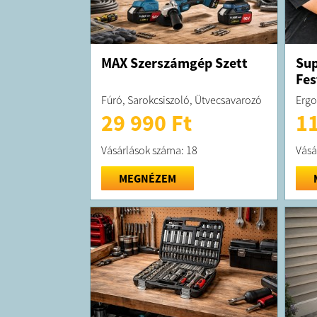
MAX Szerszámgép Szett
Su
Fes
Fúró, Sarokcsiszoló, Ütvecsavarozó
Ergo
29 990 Ft
11
Vásárlások száma: 18
Vásá
MEGNÉZEM