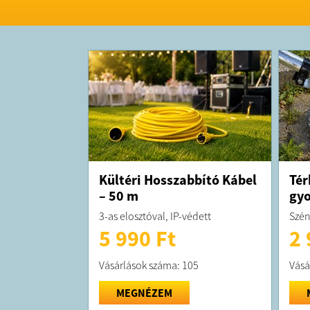
Kültéri Hosszabbító Kábel
Tér
– 50 m
gyo
3-as elosztóval, IP-védett
Szén
5 990 Ft
2 
Vásárlások száma: 105
Vásá
MEGNÉZEM