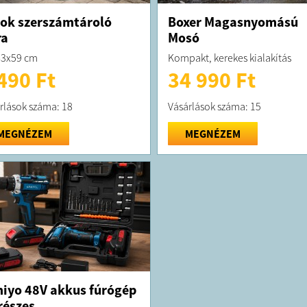
ok szerszámtároló
Boxer Magasnyomású
ra
Mosó
43x59 cm
Kompakt, kerekes kialakítás
490 Ft
34 990 Ft
rlások száma: 18
Vásárlások száma: 15
MEGNÉZEM
MEGNÉZEM
iyo 48V akkus fúrógép
részes