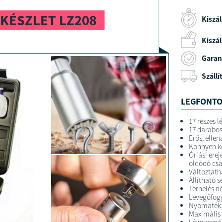
 KÉSZLET LZ208
Kiszál
Kiszáll
Garan
Szállí
LEGFONTO
17 részes l
17 darabos
Erős, elle
Könnyen ke
Óriási ere
oldódó cs
Változtath
Állítható 
Terhelés n
Levegőfogy
Nyomaték
Maximális