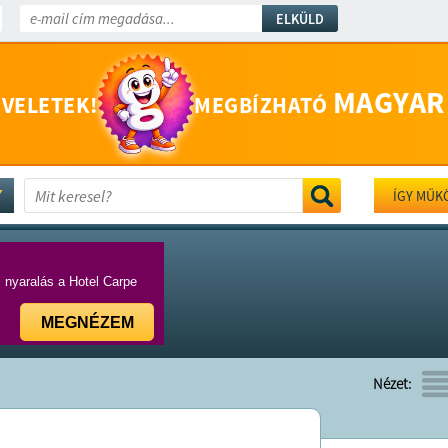
ELKÜLD
MAGYAR
 VELETEK!
MEGBÍZHATÓ
ÍGY MŰK
i nyaralás a Hotel Carpe
MEGNÉZEM
Nézet: