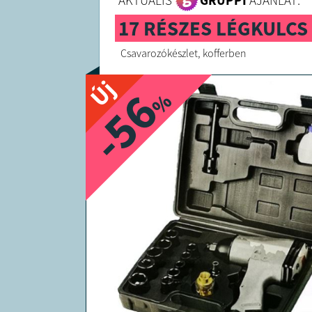
AKTUÁLIS
GRUPPI
AJÁNLAT:
17 RÉSZES LÉGKULCS
Csavarozókészlet, kofferben
Új
-56
%