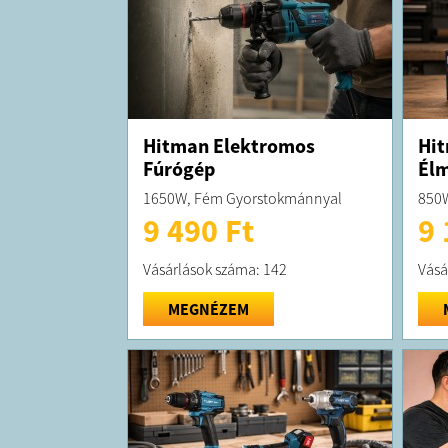
Hitman Elektromos
Hit
Fúrógép
Él
1650W, Fém Gyorstokmánnyal
850
9 490 Ft
9 
Vásárlások száma: 142
Vásá
MEGNÉZEM