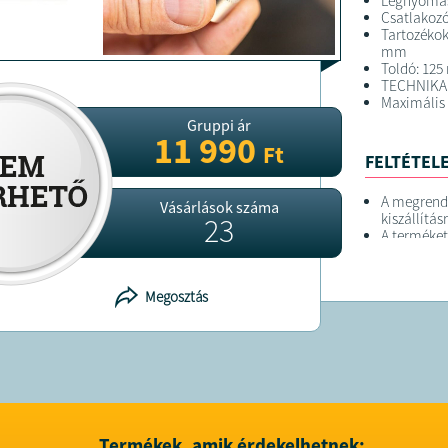
Légnyomás:
Csatlakozó
Tartozékok:
mm
Toldó: 12
TECHNIKA
Maximális
Gruppi ár
11 990
Ft
FELTÉTELE
A megrend
Vásárlások száma
kiszállítás
23
A terméket
Elérhetősé
Megosztás
Termékek, amik érdekelhetnek: