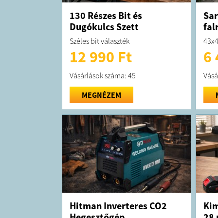
130 Részes Bit és
Sar
Dugókulcs Szett
fal
Széles bit választék
43x
12 990 Ft
6 
Vásárlások száma: 45
Vásá
MEGNÉZEM
Hitman Inverteres CO2
Kim
Hegesztőgép
28 