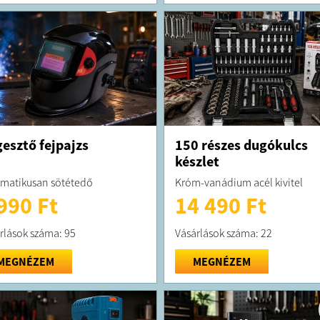
esztő fejpajzs
150 részes dugókulcs
készlet
matikusan sötétedő
Króm-vanádium acél kivitel
990 Ft
14 490 Ft
rlások száma: 95
Vásárlások száma: 22
MEGNÉZEM
MEGNÉZEM