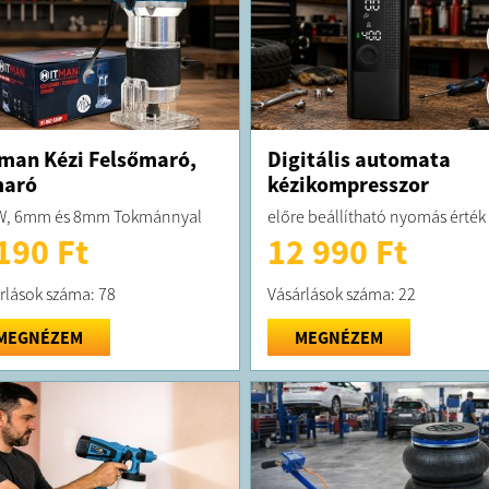
man Kézi Felsőmaró,
Digitális automata
maró
kézikompresszor
W, 6mm és 8mm Tokmánnyal
előre beállítható nyomás érték
190 Ft
12 990 Ft
rlások száma: 78
Vásárlások száma: 22
MEGNÉZEM
MEGNÉZEM