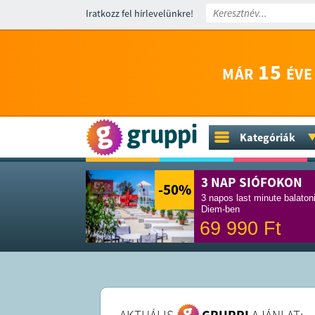
Iratkozz fel hírlevelünkre!
15
MÁR
ÉVE
Kategóriák
3 NAP SIÓFOKON
-50
%
3 napos last minute balaton
Diem-ben
69 990
Ft