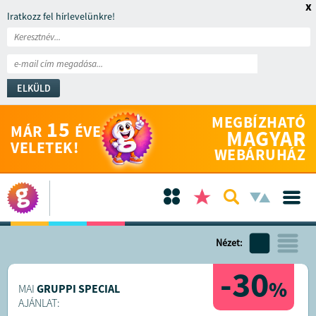
x
Iratkozz fel hírlevelünkre!
ELKÜLD
MEGBÍZHATÓ
15
MÁR
ÉVE
MAGYAR
VELETEK!
WEBÁRUHÁZ
Nézet:
-30
%
MAI
GRUPPI SPECIAL
AJÁNLAT: