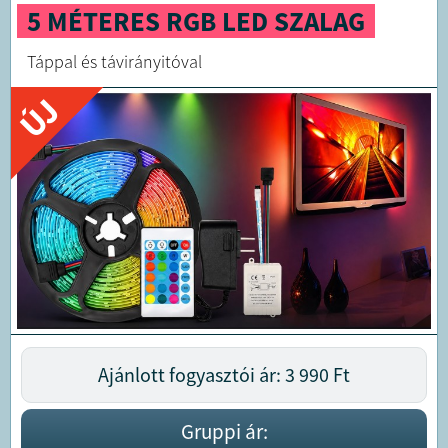
5 MÉTERES RGB LED SZALAG
Táppal és távirányitóval
ÚJ
Ajánlott fogyasztói ár: 3 990
Ft
Gruppi ár: