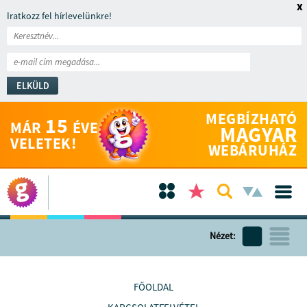
x
Iratkozz fel hírlevelünkre!
ELKÜLD
MEGBÍZHATÓ
15
MÁR
ÉVE
MAGYAR
VELETEK!
WEBÁRUHÁZ
Nézet:
FŐOLDAL