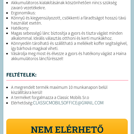
Akkumulátoros kialakításának köszönhetően nincs szükség
zavaró vezetékekre.
Ergonomikus:
Könnyű és kiegyensúlyozott, csökkenti a fáradtságot hosszú távú
használat esetén.
Hatékony:
Magas sebességű lánc biztosítja a gyors és tiszta vágást minden
alkalommal. Ideális választás otthoni és kerti munkákhoz.
Könnyedén tárolható és szállítható a mellékelt koffer segítségével,
így bárhová magával viheti.
Vásárolja meg most és élvezze a gyors és hatékony vágást a Haina
akkumulátoros láncfűrésszel!
FELTÉTELEK:
A megrendelt termék maximum 10 munkanapon belül
kiszállításra kerül!
A terméket forgalmazza a Classic Mobils Sr.o
CLASSICMOBILSOFFICE@GMAIL.COM
Elérhetőség:
NEM ELÉRHETŐ