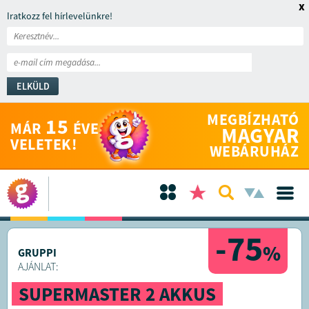
x
Iratkozz fel hírlevelünkre!
ELKÜLD
MEGBÍZHATÓ
15
MÁR
ÉVE
MAGYAR
VELETEK!
WEBÁRUHÁZ
-75
%
GRUPPI
AJÁNLAT:
SUPERMASTER 2 AKKUS