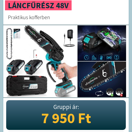
LÁNCFŰRÉSZ 48V
Praktikus kofferben
Gruppi ár:
7 950
Ft