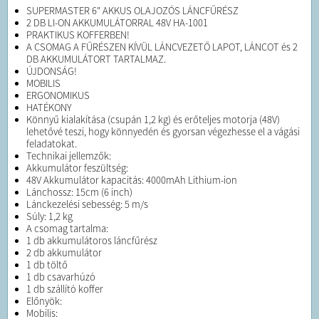
SUPERMASTER 6" AKKUS OLAJOZÓS LÁNCFŰRÉSZ
2 DB LI-ON AKKUMULÁTORRAL 48V HA-1001
PRAKTIKUS KOFFERBEN!
A CSOMAG A FŰRÉSZEN KÍVÜL LÁNCVEZETŐ LAPOT, LÁNCOT és 2
DB AKKUMULÁTORT TARTALMAZ.
ÚJDONSÁG!
MOBILIS
ERGONOMIKUS
HATÉKONY
Könnyű kialakítása (csupán 1,2 kg) és erőteljes motorja (48V)
lehetővé teszi, hogy könnyedén és gyorsan végezhesse el a vágási
feladatokat.
Technikai jellemzők:
Akkumulátor feszültség:
48V Akkumulátor kapacitás: 4000mAh Lithium-ion
Lánchossz: 15cm (6 inch)
Lánckezelési sebesség: 5 m/s
Súly: 1,2 kg
A csomag tartalma:
1 db akkumulátoros láncfűrész
2 db akkumulátor
1 db töltő
1 db csavarhúzó
1 db szállító koffer
Előnyök:
Mobilis: