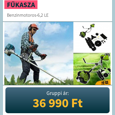
FŰKASZA
Benzinmotoros-6,2 LE
Gruppi ár:
36 990
Ft