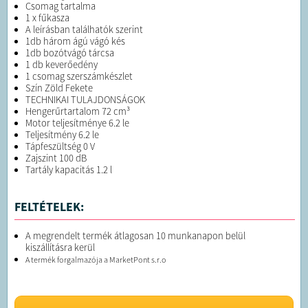
Csomag tartalma
1 x fűkasza
A leírásban találhatók szerint
1db három ágú vágó kés
1db bozótvágó tárcsa
1 db keverőedény
1 csomag szerszámkészlet
Szín Zöld Fekete
TECHNIKAI TULAJDONSÁGOK
Hengerűrtartalom 72 cm³
Motor teljesítménye 6.2 le
Teljesítmény 6.2 le
Tápfeszültség 0 V
Zajszint 100 dB
Tartály kapacitás 1.2 l
FELTÉTELEK:
A megrendelt termék átlagosan 10 munkanapon belül
kiszállításra kerül
A termék forgalmazója a MarketPont s.r.o