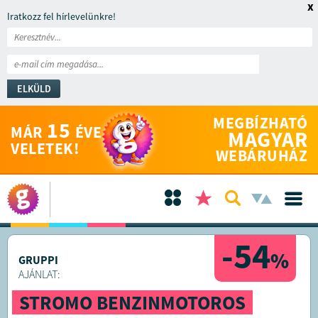
x
Iratkozz fel hírlevelünkre!
ELKÜLD
MEGBÍZHATÓ
15
MÁR
ÉVE
MAGYAR
VELETEK!
WEBÁRUHÁZ
-54
%
GRUPPI
AJÁNLAT:
STROMO BENZINMOTOROS