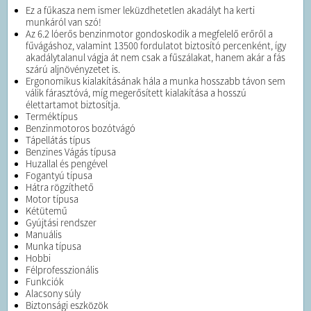
Ez a fűkasza nem ismer leküzdhetetlen akadályt ha kerti
munkáról van szó!
Az 6.2 lóerős benzinmotor gondoskodik a megfelelő erőről a
fűvágáshoz, valamint 13500 fordulatot biztosító percenként, így
akadálytalanul vágja át nem csak a fűszálakat, hanem akár a fás
szárú aljnövényzetet is.
Ergonomikus kialakításának hála a munka hosszabb távon sem
válik fárasztóvá, míg megerősített kialakítása a hosszú
élettartamot biztosítja.
Terméktípus
Benzinmotoros bozótvágó
Tápellátás típus
Benzines Vágás típusa
Huzallal és pengével
Fogantyú típusa
Hátra rögzíthető
Motor típusa
Kétütemű
Gyújtási rendszer
Manuális
Munka típusa
Hobbi
Félprofesszionális
Funkciók
Alacsony súly
Biztonsági eszközök