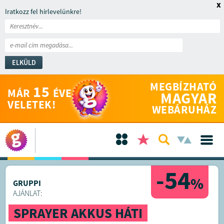
x
Iratkozz fel hírlevelünkre!
ELKÜLD
MEGBÍZHATÓ
15
MÁR
ÉVE
MAGYAR
VELETEK!
WEBÁRUHÁZ
-54
%
GRUPPI
AJÁNLAT:
SPRAYER AKKUS HÁTI