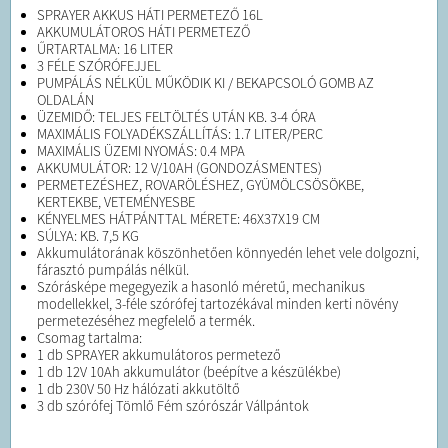
SPRAYER AKKUS HÁTI PERMETEZŐ 16L
AKKUMULÁTOROS HÁTI PERMETEZŐ
ŰRTARTALMA: 16 LITER
3 FÉLE SZÓRÓFEJJEL
PUMPÁLÁS NÉLKÜL MŰKÖDIK KI / BEKAPCSOLÓ GOMB AZ
OLDALÁN
ÜZEMIDŐ: TELJES FELTÖLTÉS UTÁN KB. 3-4 ÓRA
MAXIMÁLIS FOLYADÉKSZÁLLÍTÁS: 1.7 LITER/PERC
MAXIMÁLIS ÜZEMI NYOMÁS: 0.4 MPA
AKKUMULÁTOR: 12 V/10AH (GONDOZÁSMENTES)
PERMETEZÉSHEZ, ROVARÖLÉSHEZ, GYÜMÖLCSÖSÖKBE,
KERTEKBE, VETEMÉNYESBE
KÉNYELMES HÁTPÁNTTAL MÉRETE: 46X37X19 CM
SÚLYA: KB. 7,5 KG
Akkumulátorának köszönhetően könnyedén lehet vele dolgozni,
fárasztó pumpálás nélkül.
Szórásképe megegyezik a hasonló méretű, mechanikus
modellekkel, 3-féle szórófej tartozékával minden kerti növény
permetezéséhez megfelelő a termék.
Csomag tartalma:
1 db SPRAYER akkumulátoros permetező
1 db 12V 10Ah akkumulátor (beépítve a készülékbe)
1 db 230V 50 Hz hálózati akkutöltő
3 db szórófej Tömlő Fém szórószár Vállpántok