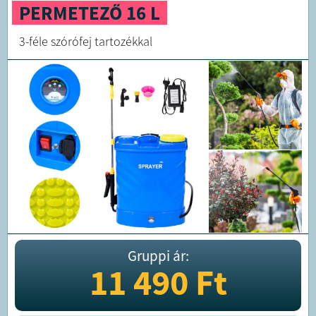
PERMETEZŐ 16 L
3-féle szórófej tartozékkal
Gruppi ár:
11 490
Ft