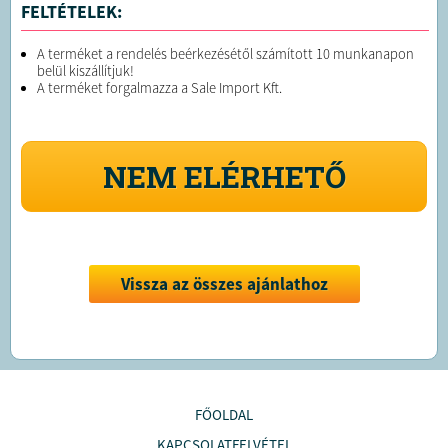
FELTÉTELEK:
A terméket a rendelés beérkezésétől számított 10 munkanapon
belül kiszállítjuk!
A terméket forgalmazza a Sale Import Kft.
NEM ELÉRHETŐ
Vissza az összes ajánlathoz
FŐOLDAL
KAPCSOLATFELVÉTEL