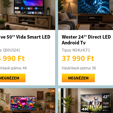
ive 50'' Vida Smart LED
Wester 24'' Direct LED
Android Tv
s: Q50US241
Típus: W24LHCF1
 990 Ft
37 990 Ft
rlások száma: 44
Vásárlások száma: 56
MEGNÉZEM
MEGNÉZEM