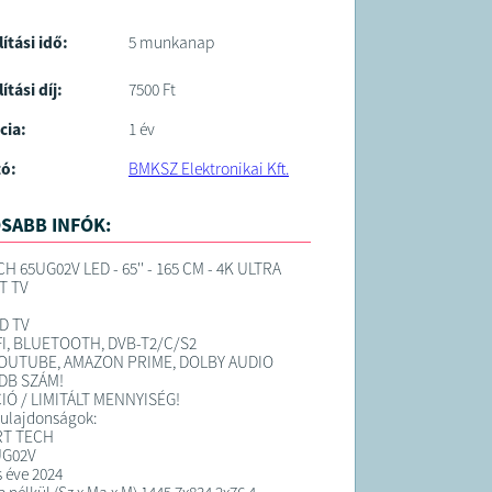
lítási idő:
5 munkanap
ítási díj:
7500 Ft
cia:
1 év
tó:
BMKSZ Elektronikai Kft.
SABB INFÓK:
 65UG02V LED - 65'' - 165 CM - 4K ULTRA
T TV
D TV
FI, BLUETOOTH, DVB-T2/C/S2
YOUTUBE, AMAZON PRIME, DOLBY AUDIO
 DB SZÁM!
IÓ / LIMITÁLT MENNYISÉG!
tulajdonságok:
RT TECH
UG02V
 éve 2024