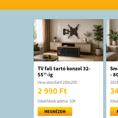
TV fali tartó konzol 32-
Sma
55''-ig
- 8
Vesa standard 200x200
2024
2 990 Ft
34
Vásárlások száma: 104
Vásá
MEGNÉZEM