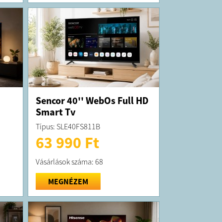
Sencor 40'' WebOs Full HD
Smart Tv
Típus: SLE40FS811B
63 990 Ft
Vásárlások száma: 68
MEGNÉZEM