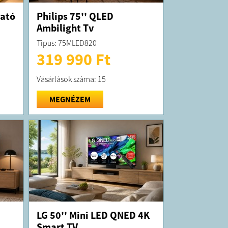
ható
Philips 75'' QLED
Ambilight Tv
Tipus: 75MLED820
319 990 Ft
Vásárlások száma: 15
MEGNÉZEM
LG 50'' Mini LED QNED 4K
Smart TV