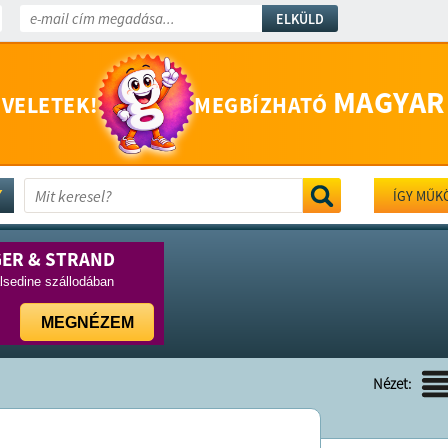
ELKÜLD
MAGYAR
 VELETEK!
MEGBÍZHATÓ
ÍGY MŰK
GER & STRAND
lsedine szállodában
MEGNÉZEM
Nézet: