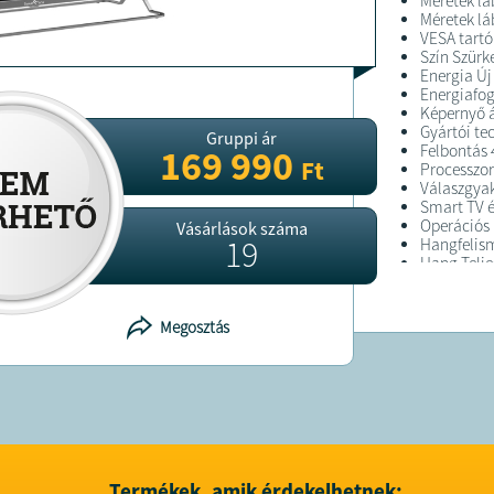
Méretek láb
Méretek lá
VESA tartó
Szín Szürk
Energia Új
Energiafo
Képernyő á
Gyártói te
Gruppi ár
Felbontás 
169 990
Ft
Processzor
Válaszgyak
Smart TV é
Operációs 
Vásárlások száma
19
Hangfelism
Hang Telj
Kapcsolat
HDMI beme
USB porto
Megosztás
FELTÉTELE
A megrend
kiszállítás
A terméket
Amennyiben
Termékek, amik érdekelhetnek: