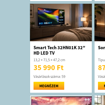
Smart Tech 32HN01K 32″
Son
HD LED TV
13,2 × 71,5 × 47,2 cm
Típu
35 990 Ft
87
Vásárlások száma: 59
Vásá
MEGNÉZEM