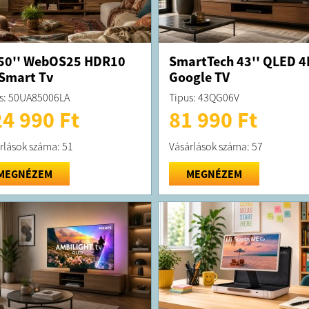
50'' WebOS25 HDR10
SmartTech 43'' QLED 4
Smart Tv
Google TV
s: 50UA85006LA
Tipus: 43QG06V
4 990 Ft
81 990 Ft
rlások száma: 51
Vásárlások száma: 57
MEGNÉZEM
MEGNÉZEM