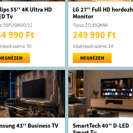
lips 55'' 4K Ultra HD
LG 27'' Full HD hordoz
ED Tv
Monitor
s: 55PUS8600/12
Típus: 27LX5QKNA
4 990 Ft
249 990 Ft
rlások száma: 50
Vásárlások száma: 14
MEGNÉZEM
MEGNÉZEM
sung 43'' Business TV
SmartTech 40'' D-LED
Smart Tv