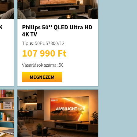
K
Philips 50'' QLED Ultra HD
4K TV
Típus: 50PUS7800/12
107 990 Ft
Vásárlások száma: 50
MEGNÉZEM