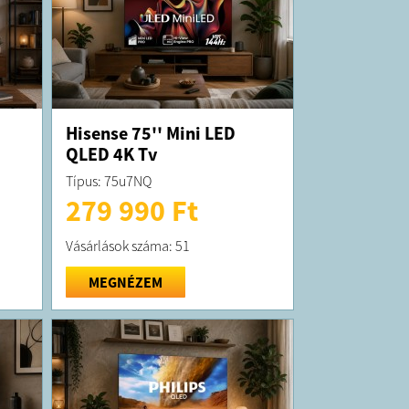
Hisense 75'' Mini LED
QLED 4K Tv
Típus: 75u7NQ
279 990 Ft
Vásárlások száma: 51
MEGNÉZEM