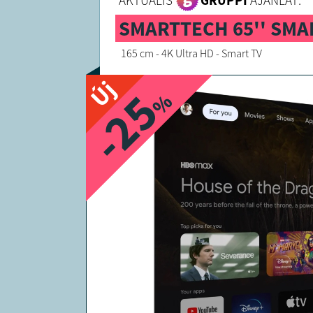
AKTUÁLIS
GRUPPI
AJÁNLAT:
SMARTTECH 65'' SMA
165 cm - 4K Ultra HD - Smart TV
Új
-25
%