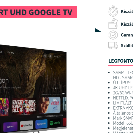
RT UHD GOOGLE TV
Kiszál
Kiszáll
Garan
Szállí
LEGFONTO
SMART TECH
HD - SMAR
ÚJ TÍPUS!
4K UHD LE
2G/8G WI-
NETFLIX, 
LIMITLÁLT
EXTRA AKC
Általános 
Mark SMA
Modell 65
Megjelenés