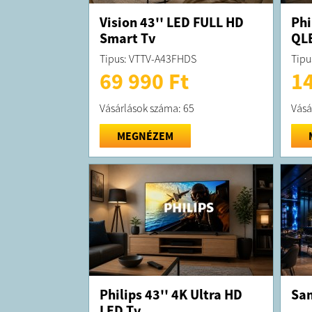
Vision 43'' LED FULL HD
Phi
Smart Tv
QL
Tipus: VTTV-A43FHDS
Tipu
69 990 Ft
14
Vásárlások száma: 65
Vásá
MEGNÉZEM
Philips 43'' 4K Ultra HD
Sam
LED Tv