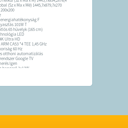
 nélkül (Sz x Ma x M) 1445,7x834,2x76,4
bbal (Sz x Ma x Mé) 1445,7x879,7x270
 200x200
e
 energiahatékonyság F
gyasztás 101W T
tlós 65 hüvelyk (165 cm)
chnológia LED
4K Ultra HD
 ARM CA53 *4 TEE 1,45 GHz
oriság 60 Hz
s otthoni automatizálás
rendszer Google TV
erés Igen
es hangerő 2x12W
ok bluetooth Igen
netek száma 4
k száma 2
K:
elt termék átlagosan 5 munkanapon belül
ra kerül!
 forgalmazza a (BMKSZ Kft.)
 a számlát cégre igényelné, kérjük ezt a