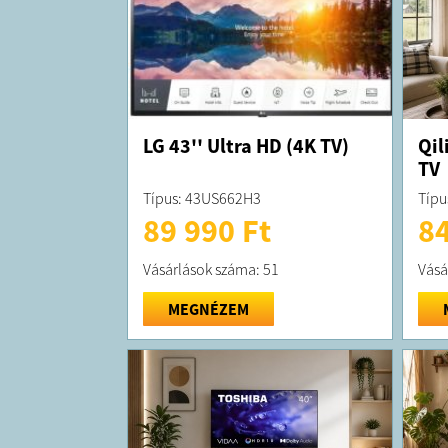
LG 43'' Ultra HD (4K TV)
Qil
TV
Típus: 43US662H3
Típu
89 990 Ft
84
Vásárlások száma: 51
Vásá
MEGNÉZEM