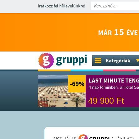
Iratkozz fel hírlevelünkre!
15
MÁR
ÉVE
Kategóriák
LAST MINUTE TEN
-69
%
4 nap Riminiben, a Hotel Sa
49 900
Ft