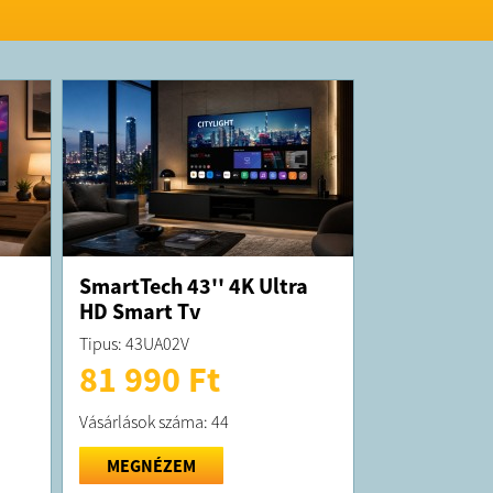
rán jelezze!
SmartTech 43'' 4K Ultra
HD Smart Tv
Tipus: 43UA02V
81 990 Ft
Vásárlások száma: 44
MEGNÉZEM