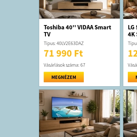
Toshiba 40'' VIDAA Smart
LG 
TV
4K 
Típus: 40LV2E63DAZ
Típu
71 990 Ft
12
Vásárlások száma: 67
Vásá
MEGNÉZEM