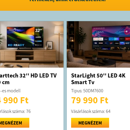
rendelés so
rttech 32'' HD LED TV
StarLight 50'' LED 4K
0 cm
Smart Tv
-es modell
Tipus: 50DM7600
 990 Ft
79 990 Ft
rlások száma: 76
Vásárlások száma: 64
MEGNÉZEM
MEGNÉZEM