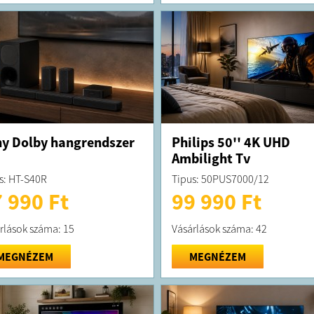
y Dolby hangrendszer
Philips 50'' 4K UHD
Ambilight Tv
s: HT-S40R
Tipus: 50PUS7000/12
 990 Ft
99 990 Ft
rlások száma: 15
Vásárlások száma: 42
MEGNÉZEM
MEGNÉZEM