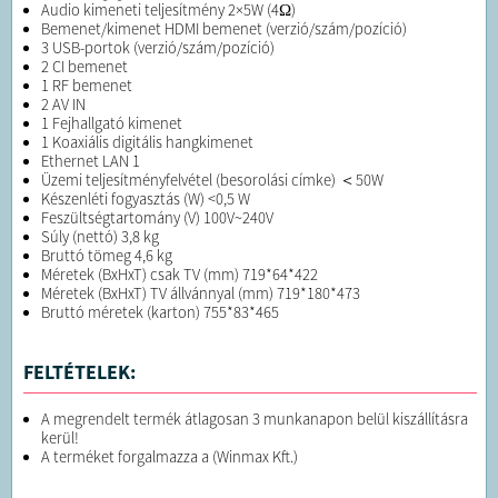
Audio kimeneti teljesítmény 2×5W (4Ω)
Bemenet/kimenet HDMI bemenet (verzió/szám/pozíció)
3 USB-portok (verzió/szám/pozíció)
2 CI bemenet
1 RF bemenet
2 AV IN
1 Fejhallgató kimenet
1 Koaxiális digitális hangkimenet
Ethernet LAN 1
Üzemi teljesítményfelvétel (besorolási címke) ＜50W
Készenléti fogyasztás (W) <0,5 W
Feszültségtartomány (V) 100V~240V
Súly (nettó) 3,8 kg
Bruttó tömeg 4,6 kg
Méretek (BxHxT) csak TV (mm) 719*64*422
Méretek (BxHxT) TV állvánnyal (mm) 719*180*473
Bruttó méretek (karton) 755*83*465
FELTÉTELEK:
A megrendelt termék átlagosan 3 munkanapon belül kiszállításra
kerül!
A terméket forgalmazza a (Winmax Kft.)