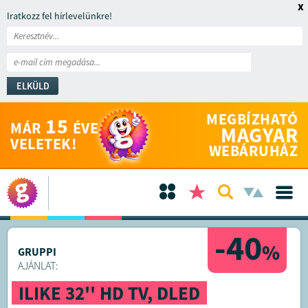
x
Iratkozz fel hírlevelünkre!
ELKÜLD
MEGBÍZHATÓ
15
MÁR
ÉVE
MAGYAR
VELETEK!
WEBÁRUHÁZ
-40
%
GRUPPI
AJÁNLAT:
ILIKE 32'' HD TV, DLED