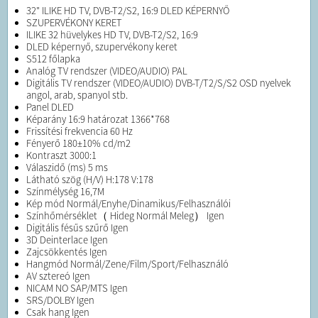
32" ILIKE HD TV, DVB-T2/S2, 16:9 DLED KÉPERNYŐ
SZUPERVÉKONY KERET
ILIKE 32 hüvelykes HD TV, DVB-T2/S2, 16:9
DLED képernyő, szupervékony keret
S512 főlapka
Analóg TV rendszer (VIDEO/AUDIO) PAL
Digitális TV rendszer (VIDEO/AUDIO) DVB-T/T2/S/S2 OSD nyelvek
angol, arab, spanyol stb.
Panel DLED
Képarány 16:9 határozat 1366*768
Frissítési frekvencia 60 Hz
Fényerő 180±10% cd/m2
Kontraszt 3000:1
Válaszidő (ms) 5 ms
Látható szög (H/V) H:178 V:178
Színmélység 16,7M
Kép mód Normál/Enyhe/Dinamikus/Felhasználói
Színhőmérséklet（ Hideg Normál Meleg） Igen
Digitális fésűs szűrő Igen
3D Deinterlace Igen
Zajcsökkentés Igen
Hangmód Normál/Zene/Film/Sport/Felhasználó
AV sztereó Igen
NICAM NO SAP/MTS Igen
SRS/DOLBY Igen
Csak hang Igen