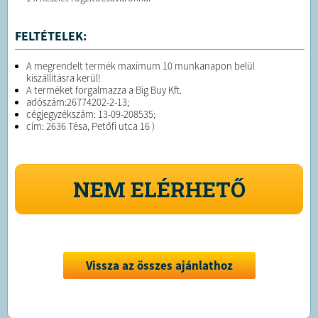
FELTÉTELEK:
A megrendelt termék maximum 10 munkanapon belül
kiszállításra kerül!
A terméket forgalmazza a Big Buy Kft.
adószám:26774202-2-13;
cégjegyzékszám: 13-09-208535;
cím: 2636 Tésa, Petőfi utca 16 )
NEM ELÉRHETŐ
Vissza az összes ajánlathoz