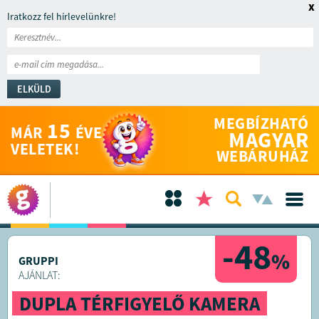
x
Iratkozz fel hírlevelünkre!
ELKÜLD
MEGBÍZHATÓ
15
MÁR
ÉVE
MAGYAR
VELETEK!
WEBÁRUHÁZ
-48
%
GRUPPI
AJÁNLAT:
DUPLA TÉRFIGYELŐ KAMERA