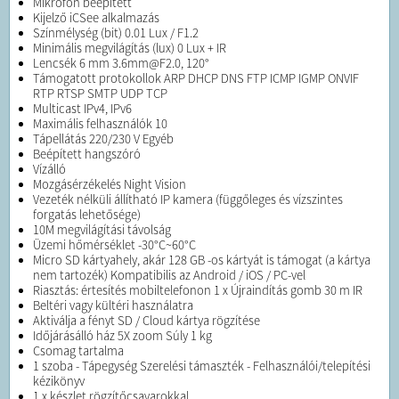
Mikrofon beépített
Kijelző iCSee alkalmazás
Színmélység (bit) 0.01 Lux / F1.2
Minimális megvilágítás (lux) 0 Lux + IR
Lencsék 6 mm 3.6mm@F2.0, 120°
Támogatott protokollok ARP DHCP DNS FTP ICMP IGMP ONVIF
RTP RTSP SMTP UDP TCP
Multicast IPv4, IPv6
Maximális felhasználók 10
Tápellátás 220/230 V Egyéb
Beépített hangszóró
Vízálló
Mozgásérzékelés Night Vision
Vezeték nélküli állítható IP kamera (függőleges és vízszintes
forgatás lehetősége)
10M megvilágítási távolság
Üzemi hőmérséklet -30°C~60°C
Micro SD kártyahely, akár 128 GB -os kártyát is támogat (a kártya
nem tartozék) Kompatibilis az Android / iOS / PC-vel
Riasztás: értesítés mobiltelefonon 1 x Újraindítás gomb 30 m IR
Beltéri vagy kültéri használatra
Aktiválja a fényt SD / Cloud kártya rögzítése
Időjárásálló ház 5X zoom Súly 1 kg
Csomag tartalma
1 szoba - Tápegység Szerelési támaszték - Felhasználói/telepítési
kézikönyv
1 x készlet rögzítőcsavarokkal