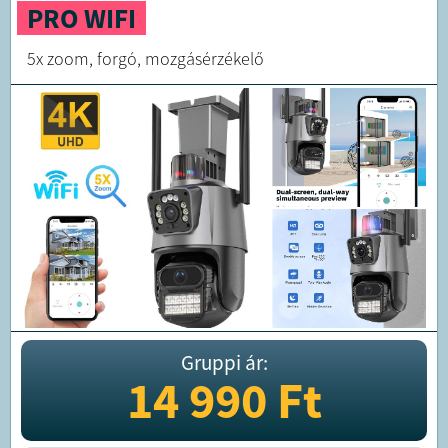
PRO WIFI
5x zoom, forgó, mozgásérzékelő
Gruppi ár:
14 990
Ft