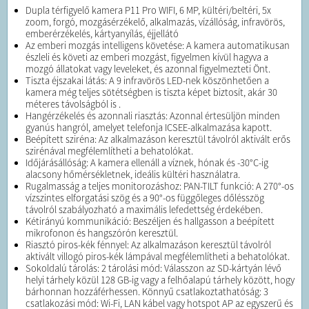
Dupla térfigyelő kamera P11 Pro WIFI, 6 MP, kültéri/beltéri, 5x
zoom, forgó, mozgásérzékelő, alkalmazás, vízállóság, infravörös,
emberérzékelés, kártyanyílás, éjjellátó
Az emberi mozgás intelligens követése: A kamera automatikusan
észleli és követi az emberi mozgást, figyelmen kívül hagyva a
mozgó állatokat vagy leveleket, és azonnal figyelmezteti Önt.
Tiszta éjszakai látás: A 9 infravörös LED-nek köszönhetően a
kamera még teljes sötétségben is tiszta képet biztosít, akár 30
méteres távolságból is .
Hangérzékelés és azonnali riasztás: Azonnal értesüljön minden
gyanús hangról, amelyet telefonja ICSEE-alkalmazása kapott.
Beépített sziréna: Az alkalmazáson keresztül távolról aktivált erős
szirénával megfélemlítheti a behatolókat.
Időjárásállóság: A kamera ellenáll a víznek, hónak és -30°C-ig
alacsony hőmérsékletnek, ideális kültéri használatra.
Rugalmasság a teljes monitorozáshoz: PAN-TILT funkció: A 270°-os
vízszintes elforgatási szög és a 90°-os függőleges dőlésszög
távolról szabályozható a maximális lefedettség érdekében.
Kétirányú kommunikáció: Beszéljen és hallgasson a beépített
mikrofonon és hangszórón keresztül.
Riasztó piros-kék fénnyel: Az alkalmazáson keresztül távolról
aktivált villogó piros-kék lámpával megfélemlítheti a behatolókat.
Sokoldalú tárolás: 2 tárolási mód: Válasszon az SD-kártyán lévő
helyi tárhely közül 128 GB-ig vagy a felhőalapú tárhely között, hogy
bárhonnan hozzáférhessen. Könnyű csatlakoztathatóság: 3
csatlakozási mód: Wi-Fi, LAN kábel vagy hotspot AP az egyszerű és