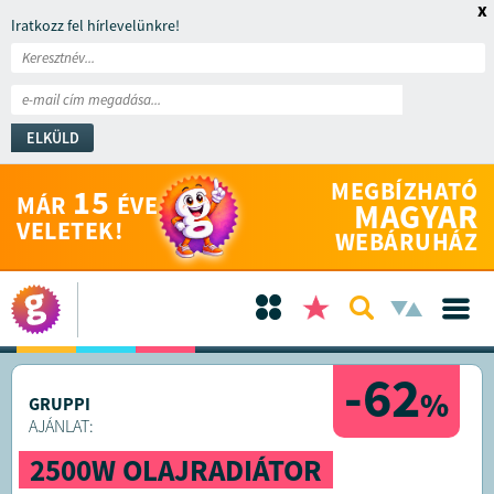
x
Iratkozz fel hírlevelünkre!
ELKÜLD
MEGBÍZHATÓ
15
MÁR
ÉVE
MAGYAR
VELETEK!
WEBÁRUHÁZ
-62
%
GRUPPI
AJÁNLAT:
2500W OLAJRADIÁTOR