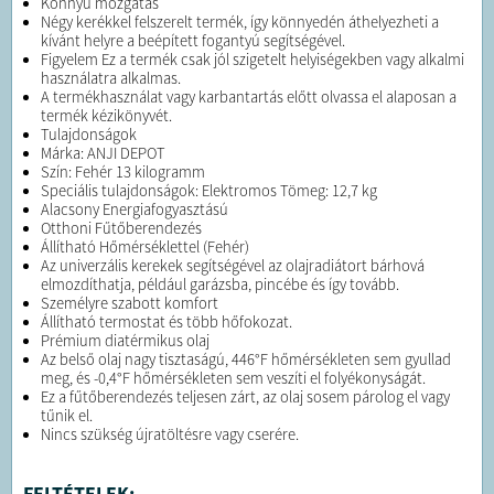
Könnyű mozgatás
Négy kerékkel felszerelt termék, így könnyedén áthelyezheti a
kívánt helyre a beépített fogantyú segítségével.
Figyelem Ez a termék csak jól szigetelt helyiségekben vagy alkalmi
használatra alkalmas.
A termékhasználat vagy karbantartás előtt olvassa el alaposan a
termék kézikönyvét.
Tulajdonságok
Márka: ANJI DEPOT
Szín: Fehér 13 kilogramm
Speciális tulajdonságok: Elektromos Tömeg: 12,7 kg
Alacsony Energiafogyasztású
Otthoni Fűtőberendezés
Állítható Hőmérséklettel (Fehér)
Az univerzális kerekek segítségével az olajradiátort bárhová
elmozdíthatja, például garázsba, pincébe és így tovább.
Személyre szabott komfort
Állítható termostat és több hőfokozat.
Prémium diatérmikus olaj
Az belső olaj nagy tisztaságú, 446°F hőmérsékleten sem gyullad
meg, és -0,4°F hőmérsékleten sem veszíti el folyékonyságát.
Ez a fűtőberendezés teljesen zárt, az olaj sosem párolog el vagy
tűnik el.
Nincs szükség újratöltésre vagy cserére.
FELTÉTELEK: