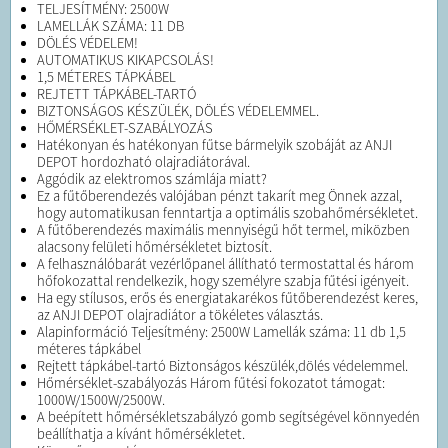
TELJESÍTMÉNY: 2500W
LAMELLÁK SZÁMA: 11 DB
DÖLÉS VÉDELEM!
AUTOMATIKUS KIKAPCSOLÁS!
1,5 MÉTERES TÁPKÁBEL
REJTETT TÁPKÁBEL-TARTÓ
BIZTONSÁGOS KÉSZÜLÉK, DÖLÉS VÉDELEMMEL.
HŐMÉRSÉKLET-SZABÁLYOZÁS
Hatékonyan és hatékonyan fűtse bármelyik szobáját az ANJI
DEPOT hordozható olajradiátorával.
Aggódik az elektromos számlája miatt?
Ez a fűtőberendezés valójában pénzt takarít meg Önnek azzal,
hogy automatikusan fenntartja a optimális szobahőmérsékletet.
A fűtőberendezés maximális mennyiségű hőt termel, miközben
alacsony felületi hőmérsékletet biztosít.
A felhasználóbarát vezérlőpanel állítható termostattal és három
hőfokozattal rendelkezik, hogy személyre szabja fűtési igényeit.
Ha egy stílusos, erős és energiatakarékos fűtőberendezést keres,
az ANJI DEPOT olajradiátor a tökéletes választás.
Alapinformáció Teljesítmény: 2500W Lamellák száma: 11 db 1,5
méteres tápkábel
Rejtett tápkábel-tartó Biztonságos készülék,dölés védelemmel.
Hőmérséklet-szabályozás Három fűtési fokozatot támogat:
1000W/1500W/2500W.
A beépített hőmérsékletszabályzó gomb segítségével könnyedén
beállíthatja a kívánt hőmérsékletet.