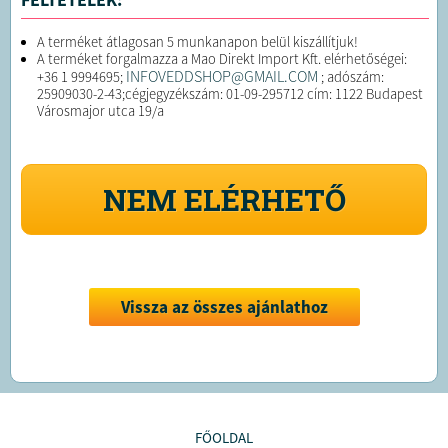
A terméket átlagosan 5 munkanapon belül kiszállítjuk!
A terméket forgalmazza a Mao Direkt Import Kft. elérhetőségei:
INFOVEDDSHOP@GMAIL.COM
+36 1 9994695;
; adószám:
25909030-2-43;cégjegyzékszám: 01-09-295712 cím: 1122 Budapest
Városmajor utca 19/a
NEM ELÉRHETŐ
Vissza az összes ajánlathoz
FŐOLDAL