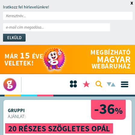
x
Iratkozz fel hírlevelünkre!
ELKÜLD
MEGBÍZHATÓ
15
MÁR
ÉVE
MAGYAR
VELETEK!
WEBÁRUHÁZ
-36
%
GRUPPI
AJÁNLAT:
20 RÉSZES SZÖGLETES OPÁL