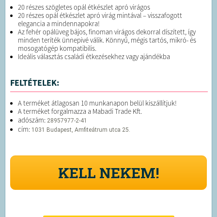
20 részes szögletes opál étkészlet apró virágos
20 részes opál étkészlet apró virág mintával – visszafogott
elegancia a mindennapokra!
Az fehér opálüveg bájos, finoman virágos dekorral díszített, így
minden teríték ünnepivé válik. Könnyű, mégis tartós, mikró- és
mosogatógép kompatibilis.
Ideális választás családi étkezésekhez vagy ajándékba
FELTÉTELEK:
A terméket átlagosan 10 munkanapon belül kiszállítjuk!
A terméket forgalmazza a Mabadi Trade Kft.
adószám:
28957977-2-41
cím:
1031 Budapest, Amfiteátrum utca 25.
KELL NEKEM!