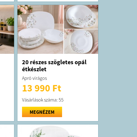
20 részes szögletes opál
étkészlet
Apró virágos
13 990 Ft
Vásárlások száma: 55
MEGNÉZEM