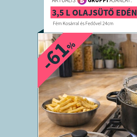
AKTUÁLIS
GRUPPI
AJÁNLAT:
3,5 L OLAJSÜTŐ EDÉ
Fém Kosárral és Fedővel 24cm
-61
%