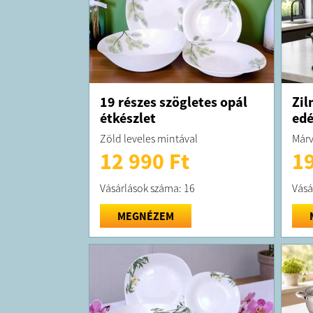
19 részes szögletes opál
Zil
étkészlet
edé
Zöld leveles mintával
Márv
12 990 Ft
19
Vásárlások száma: 16
Vásá
MEGNÉZEM