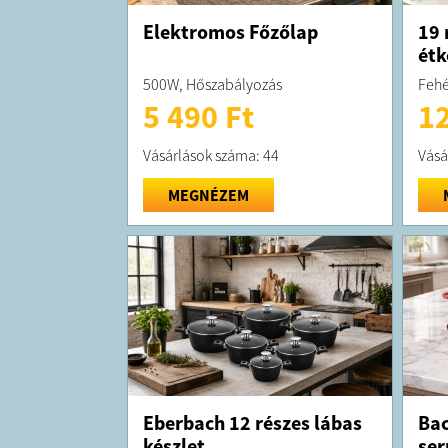
Elektromos Főzőlap
19 
étk
500W, Hőszabályozás
Fehé
5 490 Ft
12
Vásárlások száma: 44
Vásá
MEGNÉZEM
Eberbach 12 részes lábas
Bac
készlet
ser