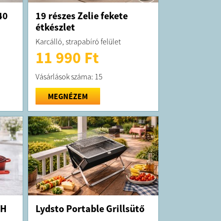
40
19 részes Zelie fekete
étkészlet
Karcálló, strapabíró felület
11 990 Ft
Vásárlások száma: 15
MEGNÉZEM
CH
Lydsto Portable Grillsütő