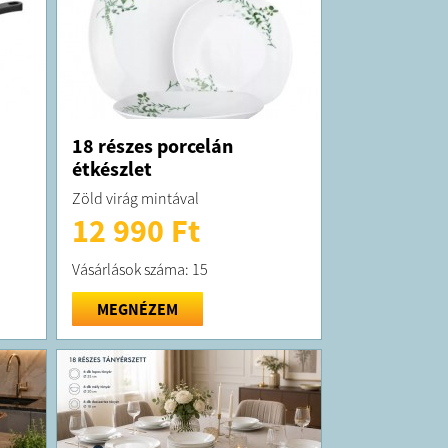
18 részes porcelán
étkészlet
Zöld virág mintával
12 990 Ft
Vásárlások száma: 15
MEGNÉZEM