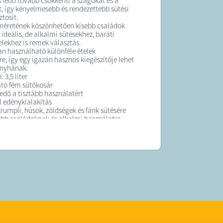
s fedő tovább csökkenti a szagokat és a
t, így kényelmesebb és rendezettebb sütési
tosít.
éretének köszönhetően kisebb családok
ideális, de alkalmi sütésekhez, baráti
elekhez is remek választás.
n használható különféle ételek
re, így egy igazán hasznos kiegészítője lehet
nyhának.
 3,5 liter
ató fém sütőkosár
fedő a tisztább használatért
il edénykialakítás
rumpli, húsok, zöldségek és fánk sütésére
sebb családoknak és alkalmi használatra
K:
elt termék maximum 10 munkanapon belül
ra kerül!
 forgalmazza a Sale Import
libuy.hu