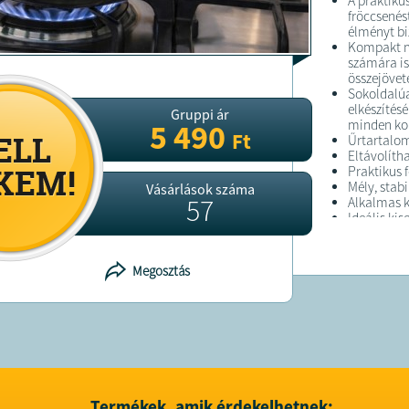
A praktiku
fröccsenés
élményt biz
Kompakt m
számára is 
összejövet
Sokoldalúa
elkészítésé
Gruppi ár
minden ko
5 490
Ft
Űrtartalom:
Eltávolíth
Praktikus 
Mély, stab
Vásárlások száma
57
Alkalmas k
Ideális ki
FELTÉTELE
Megosztás
A megrend
kiszállítás
A terméket
Kft.,
info@a
Termékek, amik érdekelhetnek: