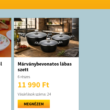
l
Márványbevonatos lábas
szett
6 részes
11 990 Ft
Vásárlások száma: 24
MEGNÉZEM