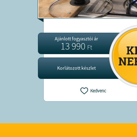
Ajánlott fogyasztói ár
13 990
Ft
Korlátozott készlet
Kedvenc