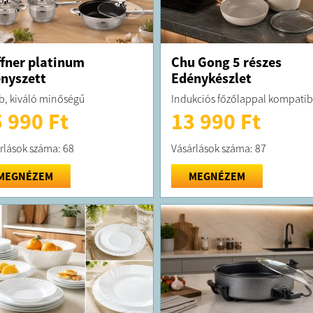
fner platinum
Chu Gong 5 részes
nyszett
Edénykészlet
b, kiváló minőségű
Indukciós főzőlappal kompatibi
 990 Ft
13 990 Ft
rlások száma: 68
Vásárlások száma: 87
MEGNÉZEM
MEGNÉZEM