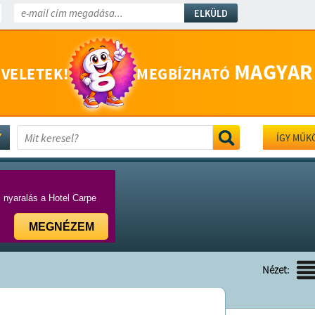
ELKÜLD
MAGYAR
 VELETEK!
MEGBÍZHATÓ
ÍGY MŰK
i nyaralás a Hotel Carpe
MEGNÉZEM
Nézet: