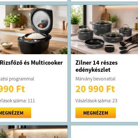
 Rizsfőző és Multicooker
Zilner 14 részes
edénykészlet
őzési programmal
Márvány bevonattal
990 Ft
20 990 Ft
rlások száma: 111
Vásárlások száma: 23
MEGNÉZEM
MEGNÉZEM