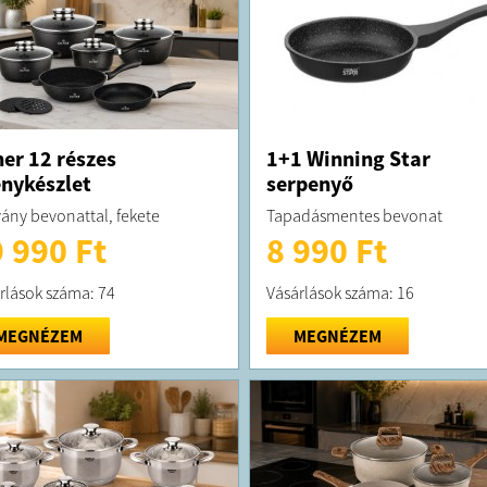
ner 12 részes
1+1 Winning Star
nykészlet
serpenyő
ány bevonattal, fekete
Tapadásmentes bevonat
 990 Ft
8 990 Ft
rlások száma: 74
Vásárlások száma: 16
MEGNÉZEM
MEGNÉZEM