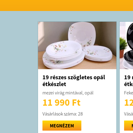
19 részes szögletes opál
19 
étkészlet
étk
mezei virág mintával, opál
Feke
11 990 Ft
12
Vásárlások száma: 28
Vásá
MEGNÉZEM