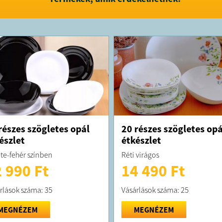
részes szögletes opál
20 részes szögletes opá
észlet
étkészlet
te-fehér színben
Réti virágos
 990 Ft
14 490 Ft
rlások száma: 35
Vásárlások száma: 25
MEGNÉZEM
MEGNÉZEM