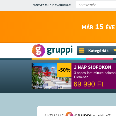
Iratkozz fel hírlevelünkre!
15
MÁR
ÉVE
Kategóriák
3 NAP SIÓFOKON
-50
%
3 napos last minute balaton
Diem-ben
69 990
Ft