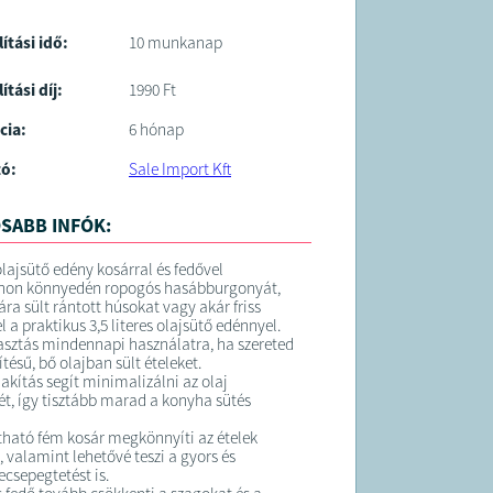
lítási idő:
10 munkanap
ítási díj:
1990 Ft
cia:
6 hónap
tó:
Sale Import Kft
SABB INFÓK:
 olajsütő edény kosárral és fedővel
tthon könnyedén ropogós hasábburgonyát,
ra sült rántott húsokat vagy akár friss
l a praktikus 3,5 literes olajsütő edénnyel.
lasztás mindennapi használatra, ha szereted
ítésű, bő olajban sült ételeket.
akítás segít minimalizálni az olaj
ét, így tisztább marad a konyha sütés
ítható fém kosár megkönnyíti az ételek
, valamint lehetővé teszi a gyors és
ecsepegtetést is.