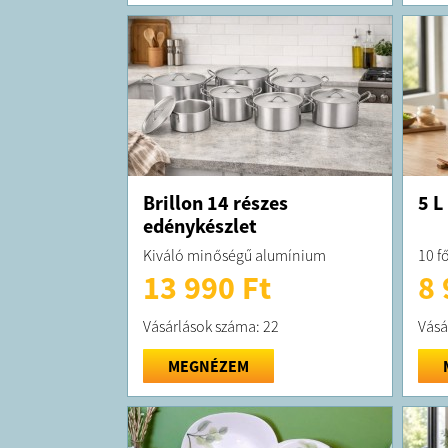
Brillon 14 részes
5 L
edénykészlet
Kiváló minőségű alumínium
10 f
13 990 Ft
8 
Vásárlások száma: 22
Vásá
MEGNÉZEM