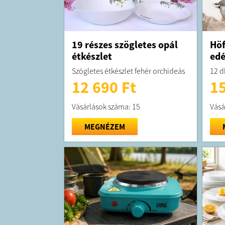
19 részes szögletes opál
Höf
étkészlet
edé
Szögletes étkészlet fehér orchideás
12 d
12 690 Ft
15
Vásárlások száma: 15
Vásá
MEGNÉZEM