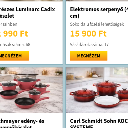
részes Luminarc Cadix
Elektromos serpenyő (
észlet
cm)
r színben
Sokoldalú főzési lehetőségek
 990 Ft
15 900 Ft
rlások száma: 68
Vásárlások száma: 17
MEGNÉZEM
MEGNÉZEM
hmayer edény- és
Carl Schmidt Sohn KO
penyőkészlet
SYSTEME