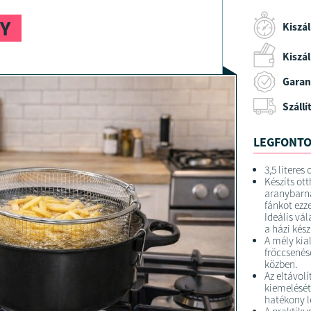
NY
Kiszál
Kiszáll
Garan
Szállí
LEGFONTO
3,5 literes
Készíts o
aranybarná
fánkot ezze
Ideális vá
a házi kész
A mély kial
fröccsenés
közben.
Az eltávol
kiemelését
hatékony l