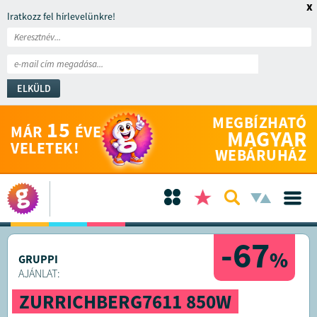
x
Iratkozz fel hírlevelünkre!
ELKÜLD
MEGBÍZHATÓ
15
MÁR
ÉVE
MAGYAR
VELETEK!
WEBÁRUHÁZ
-67
%
GRUPPI
AJÁNLAT:
ZURRICHBERG7611 850W