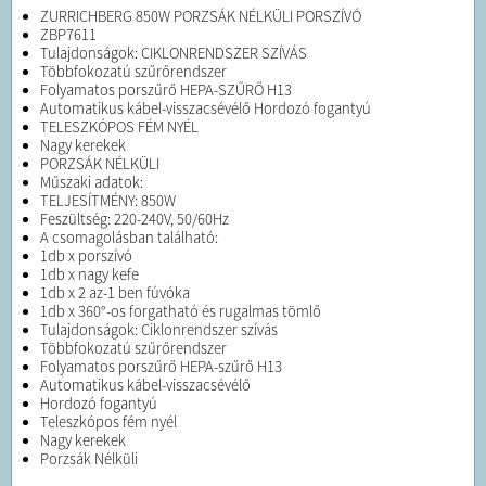
ZURRICHBERG 850W PORZSÁK NÉLKÜLI PORSZÍVÓ
ZBP7611
Tulajdonságok: CIKLONRENDSZER SZÍVÁS
Többfokozatú szűrőrendszer
Folyamatos porszűrő HEPA-SZŰRŐ H13
Automatikus kábel-visszacsévélő Hordozó fogantyú
TELESZKÓPOS FÉM NYÉL
Nagy kerekek
PORZSÁK NÉLKÜLI
Műszaki adatok:
TELJESÍTMÉNY: 850W
Feszültség: 220-240V, 50/60Hz
A csomagolásban található:
1db x porszívó
1db x nagy kefe
1db x 2 az-1 ben fúvóka
1db x 360°-os forgatható és rugalmas tömlő
Tulajdonságok: Ciklonrendszer szívás
Többfokozatú szűrőrendszer
Folyamatos porszűrő HEPA-szűrő H13
Automatikus kábel-visszacsévélő
Hordozó fogantyú
Teleszkópos fém nyél
Nagy kerekek
Porzsák Nélküli