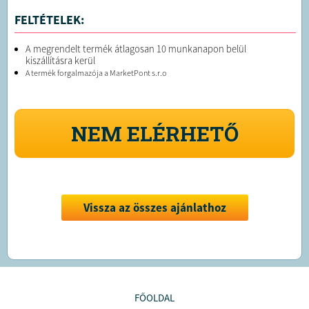
FELTÉTELEK:
A megrendelt termék átlagosan 10 munkanapon belül
kiszállításra kerül
A termék forgalmazója a MarketPont s.r.o
NEM ELÉRHETŐ
Vissza az összes ajánlathoz
FŐOLDAL