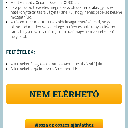
Miért válaszd a Xiaomi Deerma DX700-at?
Ez a porszívó tökéletes megoldás azok számára, akik gyors és
hatékony takarításra vágynak anélkül, hogy nehéz gépeket kellene
mozgatniuk.
A Xiaomi Deerma DX700 sokoldalúsága lehetővé teszi, hogy
otthonod minden szegletét egyszerűen és hatékonyan tisztán
tartsd, legyen szó padlóról, bútorokról vagy nehezen elérhető
helyekről.
FELTÉTELEK:
A terméket átlagosan 3 munkanapon belül kiszállítjuk!
A terméket forgalmazza a Sale Import Kft.
NEM ELÉRHETŐ
Vissza az összes ajánlathoz