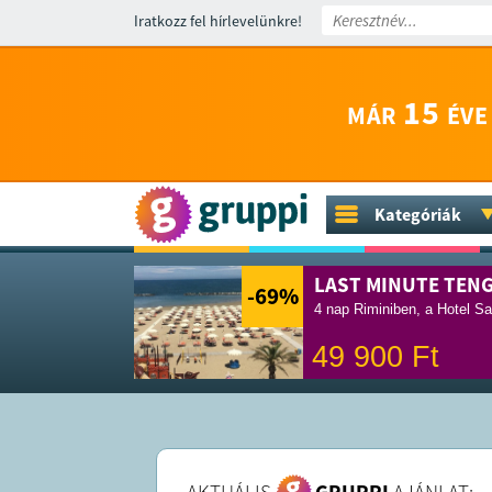
Iratkozz fel hírlevelünkre!
15
MÁR
ÉVE
Kategóriák
LAST MINUTE TEN
-69
%
4 nap Riminiben, a Hotel Sa
49 900
Ft