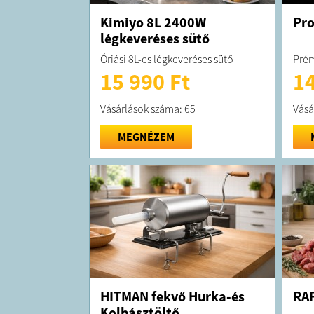
Kimiyo 8L 2400W
Pro
légkeveréses sütő
Óriási 8L-es légkeveréses sütő
Prém
15 990 Ft
14
Vásárlások száma: 65
Vásá
MEGNÉZEM
HITMAN fekvő Hurka-és
RAF
Kolbásztöltő