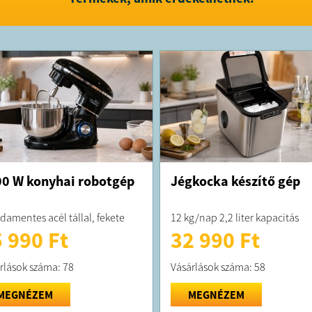
FELTÉTELE
A terméke
kiszállítjuk
A terméket
0 W konyhai robotgép
Jégkocka készítő gép
damentes acél tállal, fekete
12 kg/nap 2,2 liter kapacitás
 990 Ft
32 990 Ft
rlások száma: 78
Vásárlások száma: 58
MEGNÉZEM
MEGNÉZEM