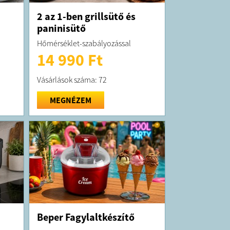
2 az 1-ben grillsütő és
paninisütő
Hőmérséklet-szabályozással
14 990 Ft
Vásárlások száma: 72
MEGNÉZEM
Beper Fagylaltkészítő