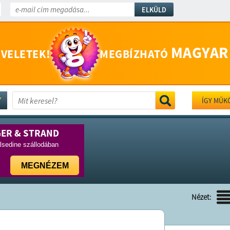
ELKÜLD
MAGYAR
 VELETEK!
MEGBÍZHATÓ
ÍGY MŰK
GER & STRAND
lsedine szállodában
MEGNÉZEM
Nézet: