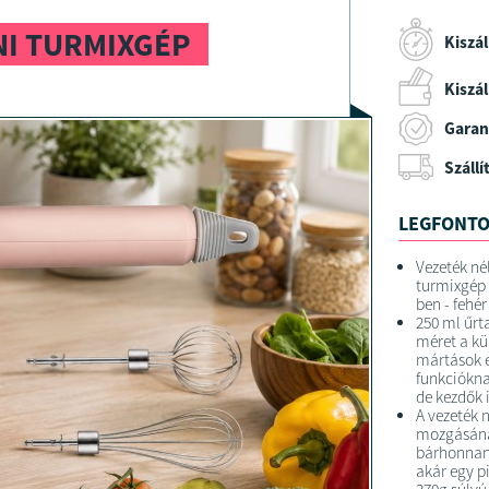
NI TURMIXGÉP
Kiszál
Kiszáll
Garan
Szállí
LEGFONTO
Vezeték né
turmixgép 
ben - fehér
250 ml űrt
méret a kü
mártások e
funkciókna
de kezdők 
A vezeték n
mozgásának
bárhonnan 
akár egy p