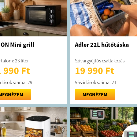
ON Mini grill
Adler 22L hűtőtáska
rtalom: 23 liter
Szivargyújtós csatlakozás
 990 Ft
19 990 Ft
rlások száma: 29
Vásárlások száma: 21
MEGNÉZEM
MEGNÉZEM