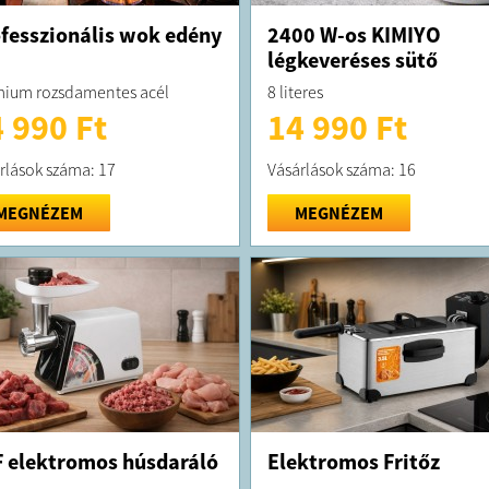
fesszionális wok edény
2400 W-os KIMIYO
légkeveréses sütő
ium rozsdamentes acél
8 literes
 990 Ft
14 990 Ft
rlások száma: 17
Vásárlások száma: 16
MEGNÉZEM
MEGNÉZEM
 elektromos húsdaráló
Elektromos Fritőz