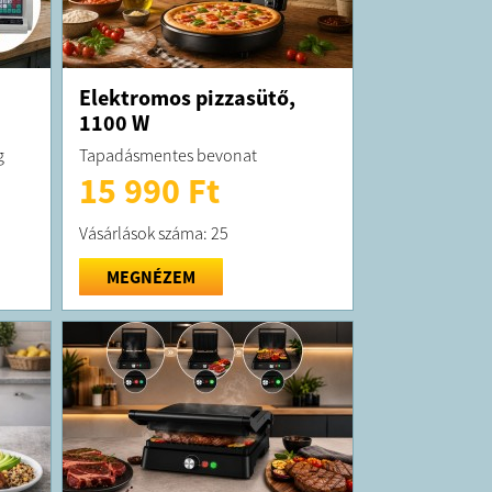
Elektromos pizzasütő,
1100 W
g
Tapadásmentes bevonat
15 990 Ft
Vásárlások száma: 25
MEGNÉZEM