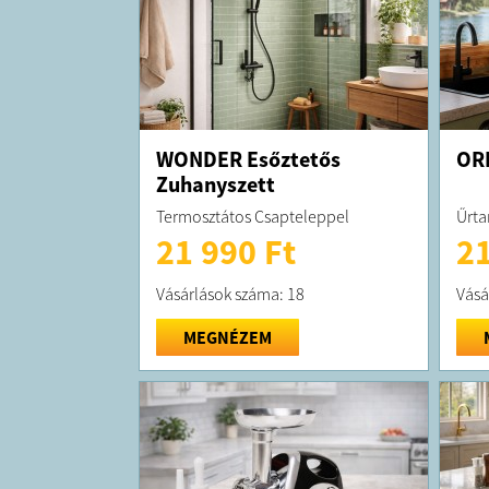
WONDER Esőztetős
ORI
Zuhanyszett
Termosztátos Csapteleppel
Űrta
21 990 Ft
21
Vásárlások száma: 18
Vásá
MEGNÉZEM