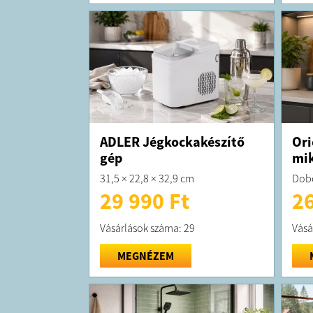
ADLER Jégkockakészítő
Ori
gép
mi
31,5 × 22,8 × 32,9 cm
Dobo
29 990 Ft
26
Vásárlások száma: 29
Vásá
MEGNÉZEM