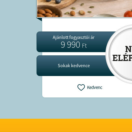
Ajánlott fogyasztói ár
9 990
Ft
Sokak kedvence
Kedvenc