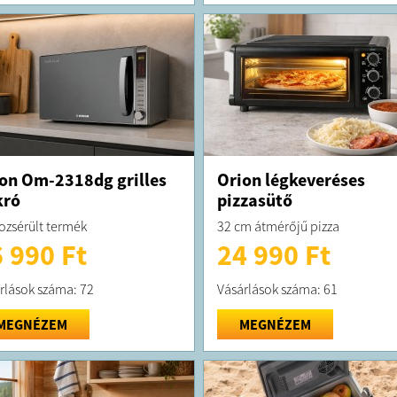
on Om-2318dg grilles
Orion légkeveréses
kró
pizzasütő
zsérült termék
32 cm átmérőjű pizza
 990 Ft
24 990 Ft
rlások száma: 72
Vásárlások száma: 61
MEGNÉZEM
MEGNÉZEM