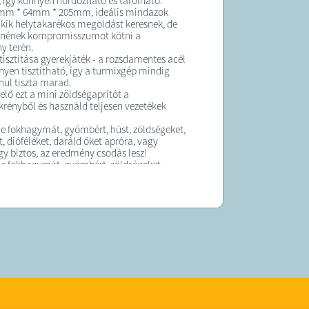
, így könnyen hordozható és tárolható.
4mm * 64mm * 205mm, ideális mindazok
kik helytakarékos megoldást keresnek, de
tnének kompromisszumot kötni a
y terén.
 tisztítása gyerekjáték - a rozsdamentes acél
yen tisztítható, így a turmixgép mindig
ul tiszta marad.
elő ezt a mini zöldségaprítót a
rényből és használd teljesen vezetékek
le fokhagymát, gyömbért, húst, zöldségeket,
öt, dióféléket, daráld őket apróra, vagy
gy biztos, az eredmény csodás lesz!
le fokhagymát, gyömbért, zöldségeket,
ételek aprítására és pépesítésére
 a tányérra is szórhatod a felaprított
mzők:
rító gép
lkül működtethető
el tölthető
ételek aprítására, pépesítésére
 a tányérra is szórhatod a felaprított
sztítható