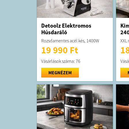
Detoolz Elektromos
Kim
Húsdaráló
24
Rozsdamentes acél kés, 1400W
XXL 
19 990 Ft
18
Vásárlások száma: 76
Vásá
MEGNÉZEM