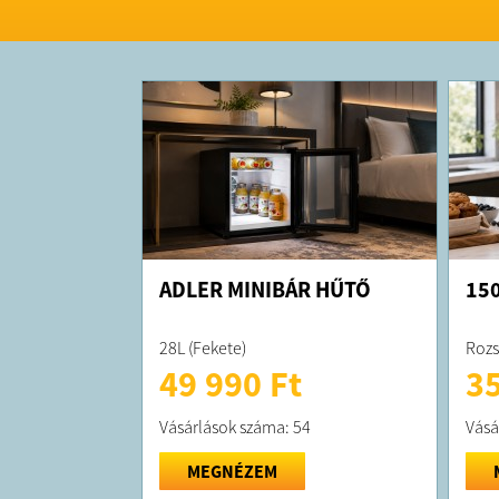
ADLER MINIBÁR HŰTŐ
150
28L (Fekete)
Rozs
49 990 Ft
35
Vásárlások száma: 54
Vásá
MEGNÉZEM