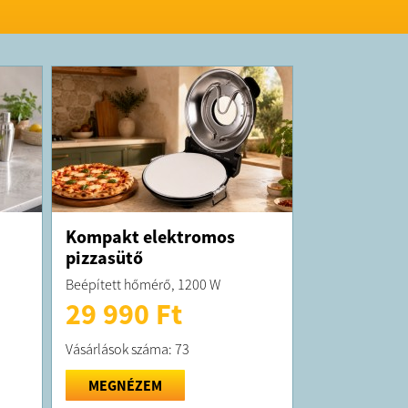
K:
t átlagosan 10 munkanapon belül
!
 forgalmazza a Mao Direkt Import Kft.
Kompakt elektromos
pizzasütő
Beépített hőmérő, 1200 W
29 990 Ft
Vásárlások száma: 73
MEGNÉZEM