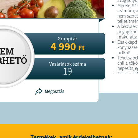
370g súlyú
Mérete, 9
számára, a
nem szere
teljesítmén
A készülék
anyag könn
makulátlan
Gruppi ár
Csak kapd 
4 990
Ft
konyhaszek
nélkül!
Tehetsz be
chilit, tök
Vásárlások száma
19
pépesíts, e
Tehetsz be
chilit, stb.
Kisméretű 
Közvetlenül
Megosztás
ételeket
Főbb jelle
Konyhai ap
Vezeték né
USB kábell
Kisméretű 
Közvetlenül
ételeket
Könnyen ti
Termékek, amik érdekelhetnek: