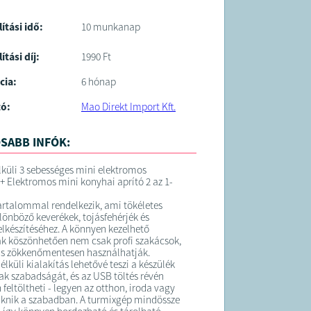
lítási idő:
10 munkanap
ítási díj:
1990 Ft
cia:
6 hónap
tó:
Mao Direkt Import Kft.
SABB INFÓK:
lküli 3 sebességes mini elektromos
+ Elektromos mini konyhai aprító 2 az 1-
artalommal rendelkezik, ami tökéletes
lönböző keverékek, tojásfehérjék és
lkészítéséhez. A könnyen kezelhető
k köszönhetően nem csak profi szakácsok,
is zökkenőmentesen használhatják.
élküli kialakítás lehetővé teszi a készülék
 szabadságát, és az USB töltés révén
feltöltheti - legyen az otthon, iroda vagy
iknik a szabadban. A turmixgép mindössze