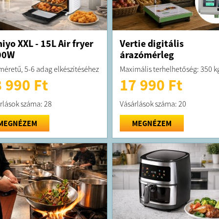
iyo XXL - 15L Air fryer
Vertie digitális
00W
árazómérleg
méretű, 5-6 adag elkészítéséhez
Maximális terhelhetőség: 350 k
 990 Ft
17 990 Ft
rlások száma: 28
Vásárlások száma: 20
MEGNÉZEM
MEGNÉZEM