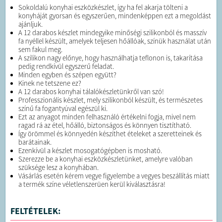
Sokoldalú konyhai eszközkészlet, így ha fel akarja tölteni a
konyháját gyorsan és egyszerűen, mindenképpen ezt a megoldást
ajánljuk.
A 12 darabos készlet mindegyike minőségi szilikonból és masszív
fa nyéllel készült, amelyek teljesen hőállóak, színük használat után
sem fakul meg.
A szilikon nagy előnye, hogy használhatja teflonon is, takarítása
pedig rendkívül egyszerű feladat.
Minden egyben és szépen együtt?
Kinek ne tetszene ez?
A 12 darabos konyhai tálalókészletünkről van szó!
Professzionális készlet, mely szilikonból készült, és természetes
színű fa fogantyúval egészül ki.
Ezt az anyagot minden felhasználó értékelni fogja, mivel nem
ragad rá az étel, hőálló, biztonságos és könnyen tisztítható.
Így örömmel és könnyedén készíthet ételeket a szeretteinek és
barátainak.
Ezenkívül a készlet mosogatógépben is mosható.
Szerezze be a konyhai eszközkészletünket, amelyre valóban
szüksége lesz a konyhában.
Vásárlás esetén kérem vegye figyelembe a vegyes beszállítás miatt
a termék színe véletlenszerüen kerül kiválasztásra!
FELTÉTELEK: