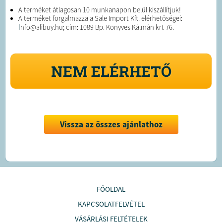
A terméket átlagosan 10 munkanapon belül kiszállítjuk!
A terméket forgalmazza a Sale Import Kft. elérhetőségei:
I
nfo@alibuy.hu; cím: 1089 Bp. Könyves Kálmán krt 76.
NEM ELÉRHETŐ
Vissza az összes ajánlathoz
FŐOLDAL
KAPCSOLATFELVÉTEL
VÁSÁRLÁSI FELTÉTELEK