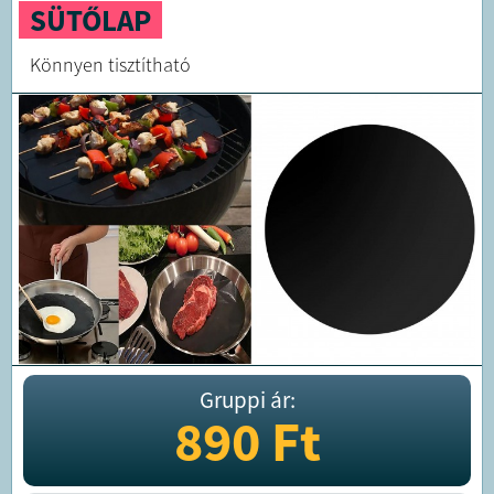
SÜTŐLAP
Könnyen tisztítható
Gruppi ár:
890
Ft