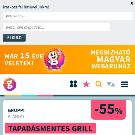
x
Iratkozz fel hírlevelünkre!
ELKÜLD
MEGBÍZHATÓ
15
MÁR
ÉVE
MAGYAR
VELETEK!
WEBÁRUHÁZ
-55
%
GRUPPI
AJÁNLAT:
TAPADÁSMENTES GRILL