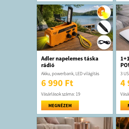
Adler napelemes táska
1+1
rádió
PO
Akku, powerbank, LED világítás
3 US
6 990 Ft
4 
Vásárlások száma: 19
Vásá
MEGNÉZEM