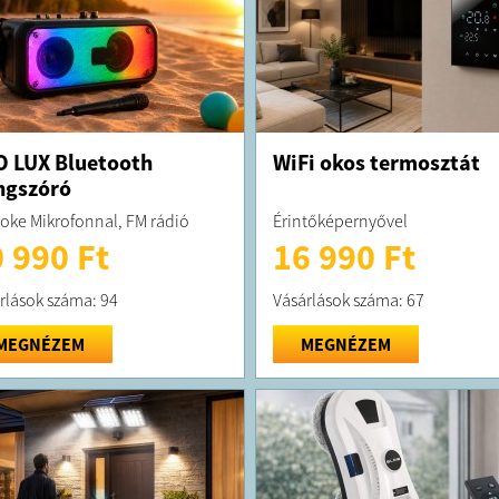
 LUX Bluetooth
WiFi okos termosztát
ngszóró
oke Mikrofonnal, FM rádió
Érintőképernyővel
 990 Ft
16 990 Ft
rlások száma: 94
Vásárlások száma: 67
MEGNÉZEM
MEGNÉZEM