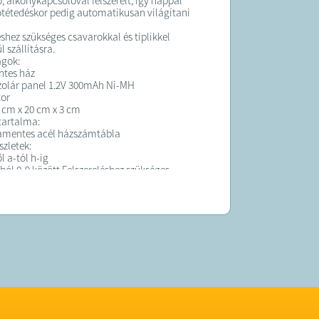
alkonykapcsolóval felszerelt, így nappal
sötétedéskor pedig automatikusan világítani
éshez szükséges csavarokkal és tiplikkel
l szállításra.
ágok:
tes ház
szolár panel 1.2V 300mAh Ni-MH
or
8 cm x 20 cm x 3 cm
tartalma:
damentes acél házszámtábla
szletek:
l a-tól h-ig
ból 0-9 között Felszereléshez szükséges
savarok
K:
állítási idő átlagosan 5 munkanap
t forgalmazza a Shenzhen Qizhuo
 Industrial Co., Ltd