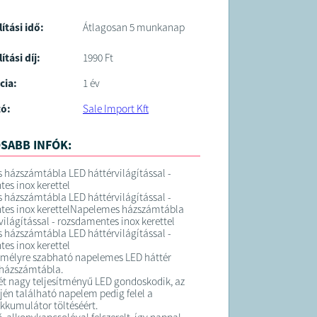
lítási idő:
Átlagosan 5 munkanap
ítási díj:
1990 Ft
cia:
1 év
tó:
Sale Import Kft
SABB INFÓK:
házszámtábla LED háttérvilágítással -
es inox kerettel
házszámtábla LED háttérvilágítással -
tes inox kerettelNapelemes házszámtábla
világítással - rozsdamentes inox kerettel
házszámtábla LED háttérvilágítással -
es inox kerettel
emélyre szabható napelemes LED háttér
 házszámtábla.
két nagy teljesítményű LED gondoskodik, az
ején található napelem pedig felel a
akkumulátor töltéséért.