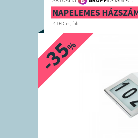
AKTUÁLIS
GRUPPI
AJÁNLAT:
NAPELEMES HÁZSZÁ
4 LED-es, fali
-35
%