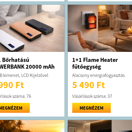
 Bőrhatású
1+1 Flame Heater
WERBANK 20000 mAh
fűtőegység
B kimenet, LCD Kijelzővel
Alacsony energiafogyasztás
990 Ft
5 490 Ft
rlások száma: 76
Vásárlások száma: 37
MEGNÉZEM
MEGNÉZEM