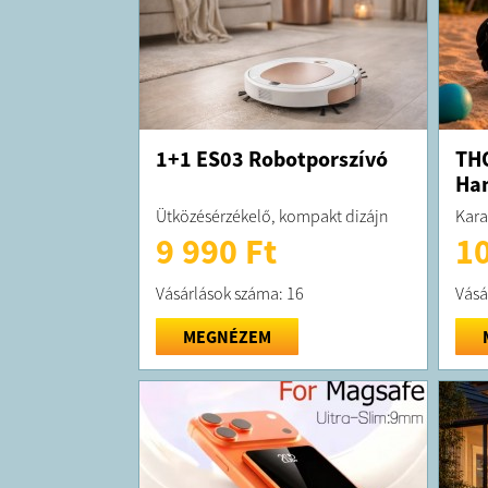
1+1 ES03 Robotporszívó
THO
Ha
Ütközésérzékelő, kompakt dizájn
Kara
9 990 Ft
10
Vásárlások száma: 16
Vásá
MEGNÉZEM