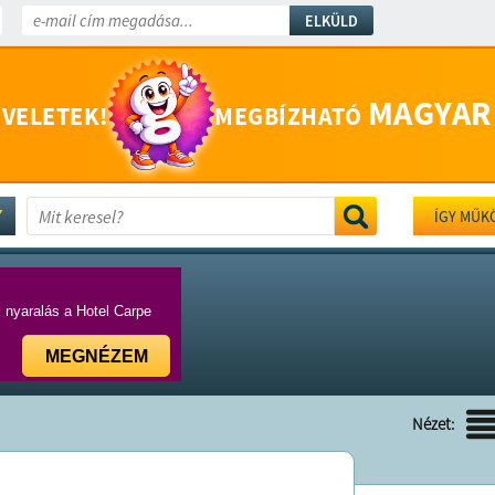
ELKÜLD
MAGYAR
 VELETEK!
MEGBÍZHATÓ
ÍGY MŰK
i nyaralás a Hotel Carpe
MEGNÉZEM
Nézet: