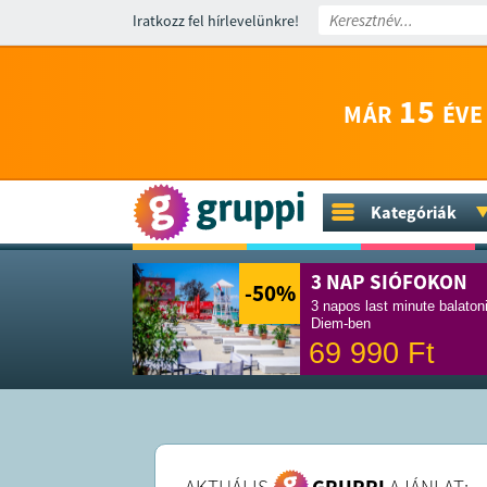
Iratkozz fel hírlevelünkre!
15
MÁR
ÉVE
Kategóriák
3 NAP SIÓFOKON
-50
%
3 napos last minute balaton
Diem-ben
69 990
Ft