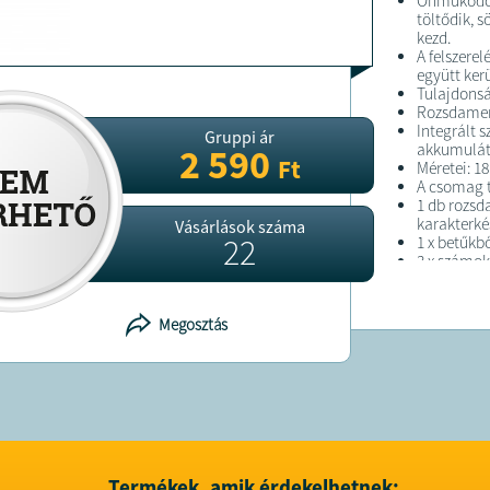
Önműködő, 
töltődik, 
kezd.
A felszerel
együtt kerü
Tulajdons
Rozsdamen
Integrált 
Gruppi ár
akkumulát
2 590
Ft
Méretei: 1
A csomag 
1 db rozs
karakterké
Vásárlások száma
22
1 x betűkbő
3 x számok
tiplik és c
Megosztás
FELTÉTELE
Átlagos sz
A terméke
Technology
Termékek, amik érdekelhetnek: