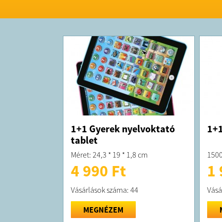
1+1 Gyerek nyelvoktató
1+1
tablet
Méret: 24,3 * 19 * 1,8 cm
150
4 990 Ft
1 
Vásárlások száma: 44
Vásá
MEGNÉZEM