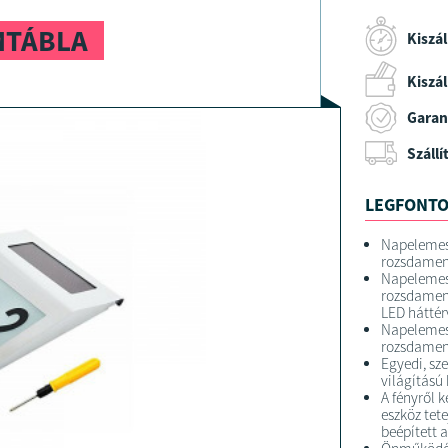
MTÁBLA
Kiszál
Kiszáll
Garan
Szállí
LEGFONTO
Napelemes 
rozsdament
Napelemes 
rozsdamen
LED háttér
Napelemes 
rozsdament
Egyedi, sz
világítású
A fényről 
eszköz tet
beépített 