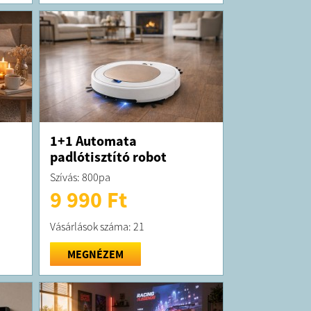
1+1 Automata
padlótisztító robot
Szívás: 800pa
9 990 Ft
Vásárlások száma: 21
MEGNÉZEM