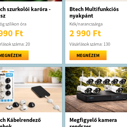
ch szurkolói karóra -
Btech Multifunkciós
sz
nyakpánt
óg szilikon óra
Kék/narancssárga
990 Ft
2 990 Ft
rlások száma: 20
Vásárlások száma: 130
MEGNÉZEM
MEGNÉZEM
ch Kábelrendező
Megfigyelő kamera
mbok
rendszer