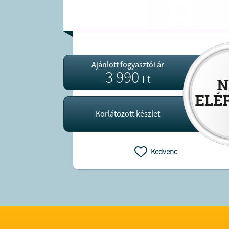
Ajánlott fogyasztói ár
3 990
Ft
Korlátozott készlet
Kedvenc