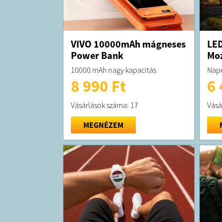
VIVO 10000mAh mágneses
LE
Power Bank
Moz
10000 mAh nagy kapacitás
Nape
8 990 Ft
6 
Vásárlások száma: 17
Vásá
MEGNÉZEM