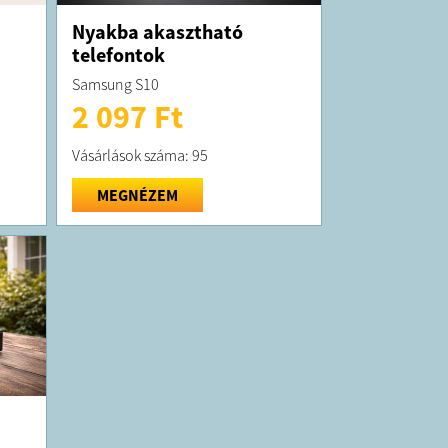
Nyakba akasztható
telefontok
Samsung S10
2 097 Ft
Vásárlások száma: 95
MEGNÉZEM