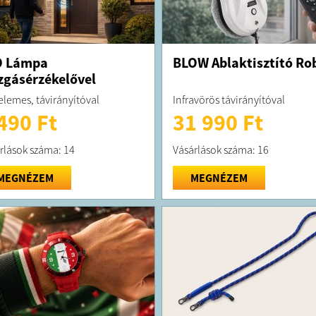
D Lámpa
BLOW Ablaktisztító Ro
gásérzékelővel
lemes, távirányítóval
Infravörös távirányítóval
490 Ft
31 990 Ft
rlások száma: 14
Vásárlások száma: 16
MEGNÉZEM
MEGNÉZEM