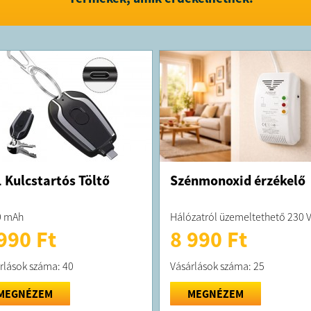
 Kulcstartós Töltő
Szénmonoxid érzékelő
0 mAh
Hálózatról üzemeltethető 230 
990 Ft
8 990 Ft
rlások száma: 40
Vásárlások száma: 25
MEGNÉZEM
MEGNÉZEM