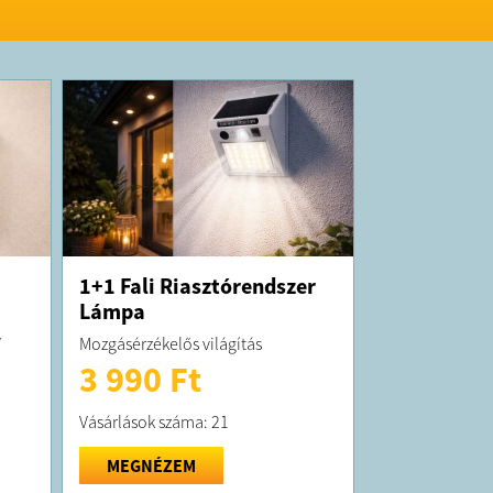
1+1 Fali Riasztórendszer
Lámpa
V
Mozgásérzékelős világítás
3 990 Ft
Vásárlások száma: 21
MEGNÉZEM