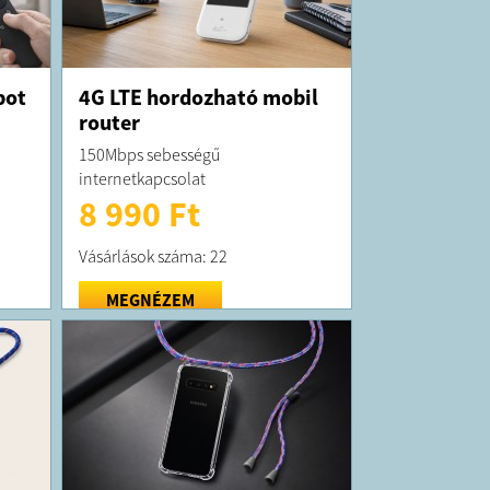
bot
4G LTE hordozható mobil
router
150Mbps sebességű
internetkapcsolat
8 990 Ft
Vásárlások száma: 22
MEGNÉZEM