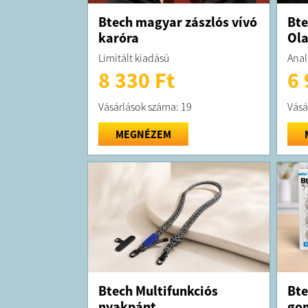
Btech magyar zászlós vívó
Bte
karóra
Ola
Limitált kiadású
Anal
8 330 Ft
6 
Vásárlások száma: 19
Vásá
MEGNÉZEM
Btech Multifunkciós
Bte
nyakpánt
go